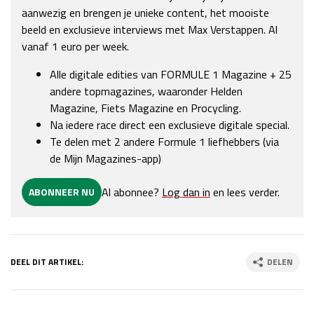
Kwalificatie
za 15:00 - 16:00
aanwezig en brengen je unieke content, het mooiste
Race
zo 14:00 - 16:00
beeld en exclusieve interviews met Max Verstappen. Al
vanaf 1 euro per week.
Alle digitale edities van FORMULE 1 Magazine + 25
andere topmagazines, waaronder Helden
Magazine, Fiets Magazine en Procycling.
Na iedere race direct een exclusieve digitale special.
Te delen met 2 andere Formule 1 liefhebbers (via
de Mijn Magazines-app)
Al abonnee?
Log dan in
en lees verder.
ABONNEER NU
DEEL DIT ARTIKEL:
DELEN