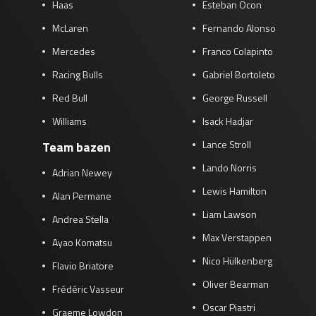
Haas
Esteban Ocon
McLaren
Fernando Alonso
Mercedes
Franco Colapinto
Racing Bulls
Gabriel Bortoleto
Red Bull
George Russell
Williams
Isack Hadjar
Lance Stroll
Team bazen
Lando Norris
Adrian Newey
Lewis Hamilton
Alan Permane
Liam Lawson
Andrea Stella
Max Verstappen
Ayao Komatsu
Nico Hülkenberg
Flavio Briatore
Oliver Bearman
Frédéric Vasseur
Oscar Piastri
Graeme Lowdon