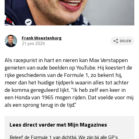
GP MEXICO 2026
30 okt - 01 nov
Kwalificatie
za 22:00 - 23:00
Race
zo 21:00 - 23:00
GP SÃO PAULO 2026
06 - 08 nov
Frank Woestenburg
DELEN
Kwalificatie
za 19:00 - 20:00
21 juni 2025
Race
zo 18:00 - 20:00
Als racepurist in hart en nieren kan Max Verstappen
genieten van oude beelden op YouTube. Hij koestert de
LAS VEGAS GRAND PRIX 2026
20 - 22 nov
rijke geschiedenis van de Formule 1, zo bekent hij,
Kwalificatie
za 05:00 - 06:00
meer dan het huidige tijdperk waarin alles tot achter
Race
zo 05:00 - 07:00
de komma gereguleerd lijkt. “Ik heb zelf een keer in
een Honda van 1965 mogen rijden. Dat voelde voor mij
als een sprong terug in de tijd.”
GP QATAR 2026
27 - 29 nov
Kwalificatie
za 19:00 - 20:00
Race
zo 17:00 - 19:00
Lees direct verder met Mijn Magazines
GP ABU DHABI 2026
04 - 06 dec
Beleef de Formule 1 van dichtbij. We zijn bij alle GP’s