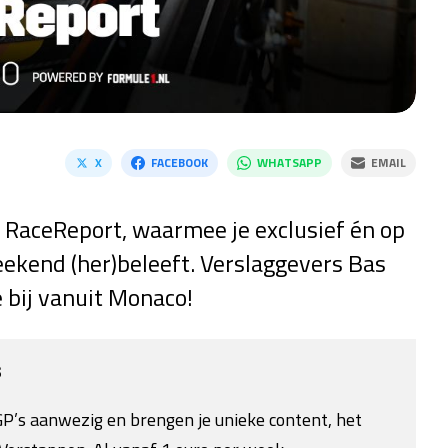
X
FACEBOOK
WHATSAPP
EMAIL
 RaceReport, waarmee je exclusief én op
eekend (her)beleeft. Verslaggevers Bas
 bij vanuit Monaco!
s
e GP’s aanwezig en brengen je unieke content, het