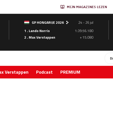
MIJN MAGAZINES LEZEN
GP HONGARIJE 2026
24 - 26 jul
1 . Lando Norris
1:39:56.180
2 . Max Verstappen
+ 15.080
D
x Verstappen
Podcast
PREMIUM