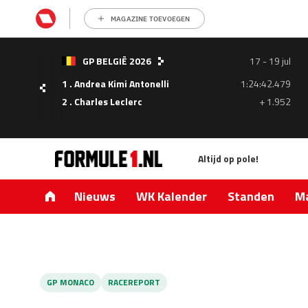
MAGAZINE TOEVOEGEN
- 05
GP BELGIË 2026
17 - 19 jul
ul
1 . Andrea Kimi Antonelli
1:24:42.479
1.335
2 . Charles Leclerc
+ 1.952
0.427
Altijd op pole!
Nieuws
WK Kalender
Standen
Ma
GP MONACO
RACEREPORT