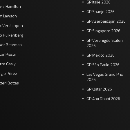
GP Italië 2026
wis Hamilton
GP Spanje 2026
am Lawson
GP Azerbeidzjan 2026
x Verstappen
GP Singapore 2026
co Hülkenberg
GP Verenigde Staten
iver Bearman
2026
ar Piastri
GP Mexico 2026
rre Gasly
GP São Paulo 2026
rgio Pérez
Las Vegas Grand Prix
2026
tteri Bottas
GP Qatar 2026
GP Abu Dhabi 2026