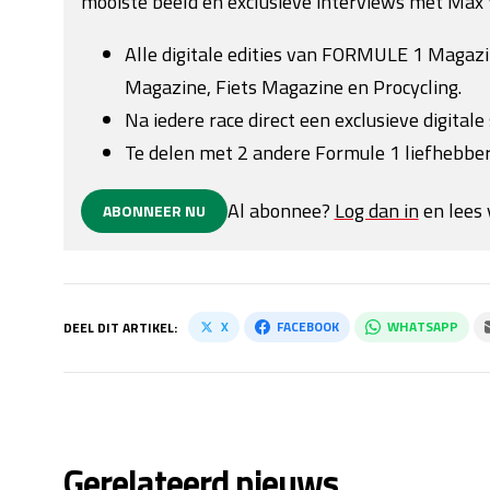
mooiste beeld en exclusieve interviews met Max 
Alle digitale edities van FORMULE 1 Magaz
Magazine, Fiets Magazine en Procycling.
Na iedere race direct een exclusieve digitale 
Te delen met 2 andere Formule 1 liefhebber
Al abonnee?
Log dan in
en lees 
ABONNEER NU
X
FACEBOOK
WHATSAPP
DEEL DIT ARTIKEL:
Gerelateerd nieuws