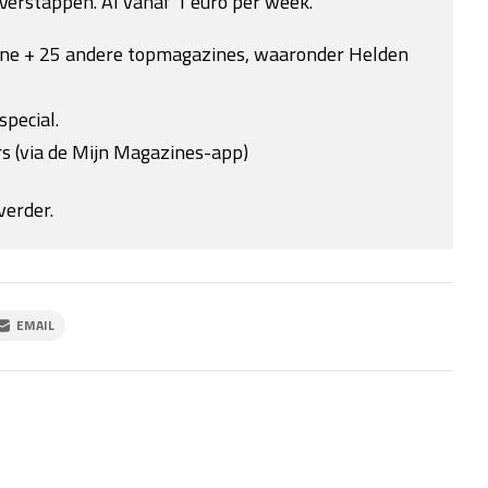
Verstappen. Al vanaf 1 euro per week.
ine + 25 andere topmagazines, waaronder Helden
special.
s (via de Mijn Magazines-app)
verder.
EMAIL