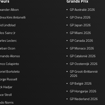
reurs
Grands Prix
exander Albon
GP Australië 2026
rea Kimi Antonelli
GP China 2026
id Lindblad
GP Japan 2026
los Sainz Jr
GP Miami 2026
rles Leclerc
GP Canada 2026
teban Ocon
GP Monaco 2026
rnando Alonso
GP Catalonië 2026
nco Colapinto
GP Oostenrijk 2026
riel Bortoleto
GP Groot-Brittannië
2026
orge Russell
GP België 2026
ck Hadjar
GP Hongarije 2026
ce Stroll
GP Nederland 2026
do Norris