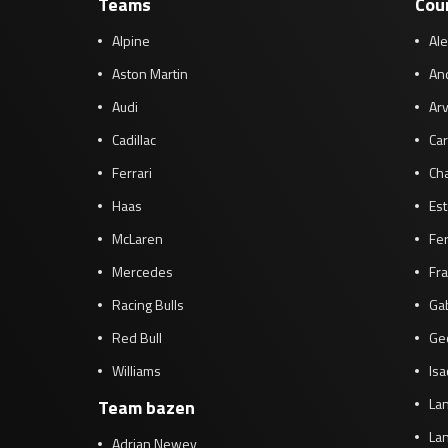
Teams
Cou
Alpine
Al
Aston Martin
And
Audi
Arv
Cadillac
Car
Ferrari
Cha
Haas
Es
McLaren
Fe
Mercedes
Fra
Racing Bulls
Gab
Red Bull
Ge
Williams
Isa
Lan
Team bazen
Lan
Adrian Newey