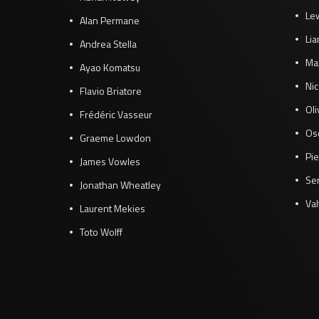
Le
Alan Permane
Li
Andrea Stella
Ma
Ayao Komatsu
Ni
Flavio Briatore
Ol
Frédéric Vasseur
Osc
Graeme Lowdon
Pie
James Vowles
Se
Jonathan Wheatley
Val
Laurent Mekies
Toto Wolff