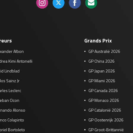
reurs
Grands Prix
exander Albon
GP Australië 2026
rea Kimi Antonelli
GP China 2026
id Lindblad
GP Japan 2026
los Sainz Jr
GP Miami 2026
rles Leclerc
GP Canada 2026
teban Ocon
GP Monaco 2026
rnando Alonso
GP Catalonië 2026
nco Colapinto
GP Oostenrijk 2026
riel Bortoleto
GP Groot-Brittannië