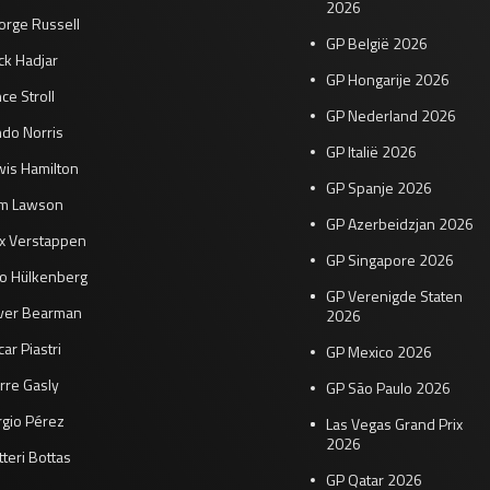
2026
orge Russell
GP België 2026
ck Hadjar
GP Hongarije 2026
ce Stroll
GP Nederland 2026
do Norris
GP Italië 2026
wis Hamilton
GP Spanje 2026
am Lawson
GP Azerbeidzjan 2026
x Verstappen
GP Singapore 2026
co Hülkenberg
GP Verenigde Staten
iver Bearman
2026
ar Piastri
GP Mexico 2026
rre Gasly
GP São Paulo 2026
rgio Pérez
Las Vegas Grand Prix
2026
tteri Bottas
GP Qatar 2026