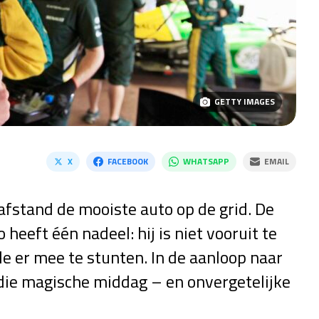
GETTY IMAGES
X
FACEBOOK
WHATSAPP
EMAIL
fstand de mooiste auto op de grid. De
 heeft één nadeel: hij is niet vooruit te
e er mee te stunten. In de aanloop naar
die magische middag – en onvergetelijke