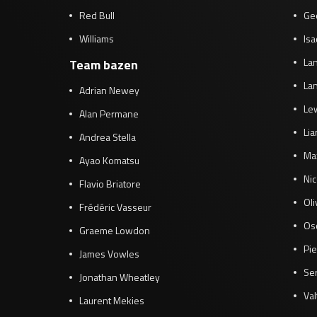
Red Bull
Ge
Williams
Isa
Lan
Team bazen
Lan
Adrian Newey
Le
Alan Permane
Li
Andrea Stella
Ma
Ayao Komatsu
Ni
Flavio Briatore
Ol
Frédéric Vasseur
Osc
Graeme Lowdon
Pie
James Vowles
Se
Jonathan Wheatley
Val
Laurent Mekies