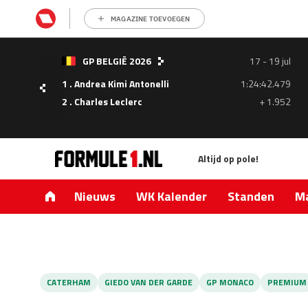
MAGAZINE TOEVOEGEN
- 05
GP BELGIË 2026
17 - 19 jul
ul
1 . Andrea Kimi Antonelli
1:24:42.479
1.335
2 . Charles Leclerc
+ 1.952
0.427
Altijd op pole!
Nieuws
WK Kalender
Standen
Ma
CATERHAM
GIEDO VAN DER GARDE
GP MONACO
PREMIUM