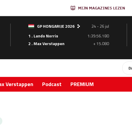
MIJN MAGAZINES LEZEN
GP HONGARIJE 2026
24 - 26 jul
1 . Lando Norris
1:39:56.180
2 . Max Verstappen
+ 15.080
D
x Verstappen
Podcast
PREMIUM