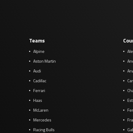
Teams
Cou
Alpine
Al
Aston Martin
And
Audi
Arv
Cadillac
Car
Ferrari
Cha
Haas
Es
McLaren
Fe
Mercedes
Fra
Racing Bulls
Gab