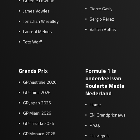
Graeme Lowdon
Pierre Gasly
James Vowles
Sergio Pérez
Jonathan Wheatley
Valtteri Bottas
Laurent Mekies
Toto Wolff
Grands Prix
Formule 1 is
onderdeel van
GP Australië 2026
Roularta Media
GP China 2026
Nederland
GP Japan 2026
Home
GP Miami 2026
EN: Grandprixnews
GP Canada 2026
F.A.Q.
GP Monaco 2026
Huisregels