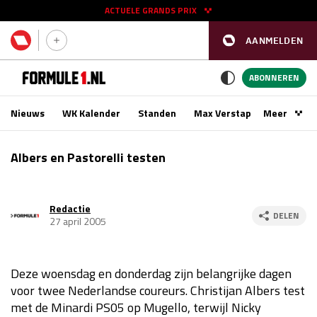
ACTUELE GRANDS PRIX
AANMELDEN
GP SPANJE 2026
11 - 13 sep
ABONNEREN
Nieuws
WK Kalender
Standen
Max Verstappen
Meer
Podca
Kwalificatie
za 16:00 - 17:00
Albers en Pastorelli testen
Race
zo 15:00 - 17:00
Redactie
GP SINGAPORE 2026
09 - 11 okt
DELEN
27 april 2005
GP AZERBEIDZJAN 2026
24 - 26 sep
Deze woensdag en donderdag zijn belangrijke dagen
Kwalificatie
za 15:00 - 16:00
voor twee Nederlandse coureurs. Christijan Albers test
Race
zo 14:00 - 16:00
met de Minardi PS05 op Mugello, terwijl Nicky
Kwalificatie
vr 14:00 - 15:00