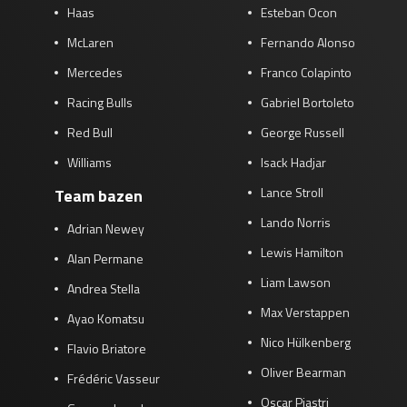
Haas
Esteban Ocon
McLaren
Fernando Alonso
Mercedes
Franco Colapinto
Racing Bulls
Gabriel Bortoleto
Red Bull
George Russell
Williams
Isack Hadjar
Lance Stroll
Team bazen
Lando Norris
Adrian Newey
Lewis Hamilton
Alan Permane
Liam Lawson
Andrea Stella
Max Verstappen
Ayao Komatsu
Nico Hülkenberg
Flavio Briatore
Oliver Bearman
Frédéric Vasseur
Oscar Piastri