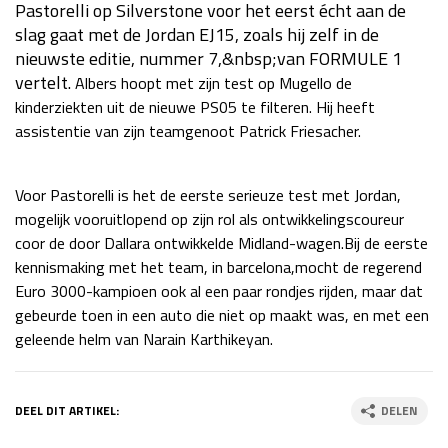
Pastorelli op Silverstone voor het eerst écht aan de
Race
za 13:00 - 15:00
slag gaat met de Jordan EJ15, zoals hij zelf in de
nieuwste editie, nummer 7,&nbsp;van FORMULE 1
vertelt.
Albers hoopt met zijn test op Mugello de
GP VERENIGDE STATEN 2026
23 - 25 okt
kinderziekten uit de nieuwe PS05 te filteren. Hij heeft
assistentie van zijn teamgenoot Patrick Friesacher.
GP SÃO PAULO 2026
06 - 08 nov
Voor Pastorelli is het de eerste serieuze test met Jordan,
Kwalificatie
za 23:00 - 00:00
mogelijk vooruitlopend op zijn rol als ontwikkelingscoureur
Race
zo 21:00 - 23:00
coor de door Dallara ontwikkelde Midland-wagen.Bij de eerste
kennismaking met het team, in barcelona,mocht de regerend
Kwalificatie
za 19:00 - 20:00
Euro 3000-kampioen ook al een paar rondjes rijden, maar dat
Race
zo 18:00 - 20:00
gebeurde toen in een auto die niet op maakt was, en met een
geleende helm van Narain Karthikeyan.
GP MEXICO 2026
30 okt - 01 nov
DEEL DIT ARTIKEL:
DELEN
LAS VEGAS GRAND PRIX 2026
20 - 22 nov
Kwalificatie
za 22:00 - 23:00