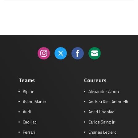
Race
zo 21:00 - 23:00
GP ABU DHABI 2026
04 - 06 dec
Kwalificatie
za 05:00 - 06:00
Race
zo 05:00 - 07:00
Kwalificatie
za 15:00 - 16:00
Race
zo 14:00 - 16:00
GP QATAR 2026
27 - 29 nov
Teams
Coureurs
Alpine
Alexander Albon
Kwalificatie
za 19:00 - 20:00
Aston Martin
Andrea Kimi Antonelli
Race
zo 17:00 - 19:00
Audi
Arvid Lindblad
Cadillac
Carlos Sainz Jr
Ferrari
Charles Leclerc