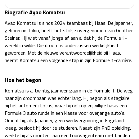
Race
zo 21:00 - 23:00
Biografie Ayao Komatsu
GP ABU DHABI 2026
04 - 06 dec
Kwalificatie
za 05:00 - 06:00
Ayao Komatsu is sinds 2024 teambaas bij Haas. De japanner,
Race
zo 05:00 - 07:00
geboren in Tokio, heeft het stokje overgenomen van Günther
Steiner. Hij wist vanaf jongs af aan al dat hij de Formule 1-
Kwalificatie
za 15:00 - 16:00
wereld in wilde. Die droom is ondertussen werkelijkheid
Race
zo 14:00 - 16:00
geworden. Met de nieuwe verantwoordelijkheid bij Haas,
neemt Komatsu een volgende stap in zijn Formule 1-carrière.
GP QATAR 2026
27 - 29 nov
Hoe het begon
Komatsu is al twintig jaar werkzaam in de Formule 1. De weg
naar zijn droombaan was echter lang. Hij begon als stagiaire
Kwalificatie
za 19:00 - 20:00
bij het automerk Lotus, waar hij ook op vrijwillige basis een
Race
zo 17:00 - 19:00
Formule 3 auto runde in een klasse voor overjarige auto’s.
Omdat hij, als Japanner, geen werkvergunning in Engeland
kreeg, besloot hij door te studeren. Naast zijn PhD opleiding,
werkte hij als monteur aan een tourwagenteam met banden