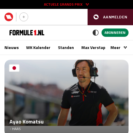
ACTUELE GRANDS PRIX
AANMELDEN
GP SPANJE 2026
11 - 13 sep
ABONNEREN
Nieuws
WK Kalender
Standen
Max Verstappen
Meer
Podca
Kwalificatie
za 16:00 - 17:00
Race
zo 15:00 - 17:00
GP SINGAPORE 2026
09 - 11 okt
GP AZERBEIDZJAN 2026
24 - 26 sep
Kwalificatie
za 15:00 - 16:00
Ayao Komatsu
Race
zo 14:00 - 16:00
- HAAS
Kwalificatie
vr 14:00 - 15:00