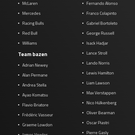
McLaren
Fernando Alonso
Mercedes
Franco Colapinto
Racing Bulls
Gabriel Bortoleto
Red Bull
George Russell
Williams
Isack Hadjar
Lance Stroll
Team bazen
Lando Norris
Adrian Newey
Lewis Hamilton
Alan Permane
Liam Lawson
Andrea Stella
Max Verstappen
Ayao Komatsu
Nico Hülkenberg
Flavio Briatore
Oliver Bearman
Frédéric Vasseur
Oscar Piastri
Graeme Lowdon
Pierre Gasly
James Vowles