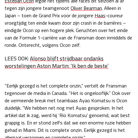
Esteban Ocon
legde het tijdens alle races dit seizoen al af
tegen zijn jongere teamgenoot
Oliver Bearman
. Alleen in
Race
zo 21:00 - 23:00
GP ABU DHABI 2026
04 - 06 dec
Japan – toen de Grand Prix voor de jongere
Haas
-coureur
Kwalificatie
za 05:00 - 06:00
vroegtijdig ten einde kwam door zijn crash in de barrières –
Race
zo 05:00 - 07:00
eindigde Ocon op een hogere plek. Geruchten over het einde
van de Formule 1-carrière van de Fransman doen inmiddels de
Kwalificatie
za 15:00 - 16:00
ronde. Onterecht, volgens Ocon zelf.
Race
zo 14:00 - 16:00
LEES OOK:
Alonso blijft strijdbaar ondanks
worstelingen Aston Martin: ‘Ik ben de beste’
GP QATAR 2026
27 - 29 nov
“Eerlijk gezegd is het complete onzin,” vertelt de Fransman
tegenover de media in Canada. “Het is ongelooflijk.” Ook over
Kwalificatie
za 19:00 - 20:00
de vermeende breuk met teambaas Ayao Komatsu is Ocon
Race
zo 17:00 - 19:00
duidelijk. “We hebben net nog met Ayao gesproken. In het
artikel dat ik zag, werd hij ‘Rio Komatsu’ genoemd, wat best
grappig is. En er stond zelfs dat we een enorme ruzie hebben
gehad in Miami. Dit is complete onzin. Eerlijk gezegd is het
allemaal verzonnen en complete onzin.”