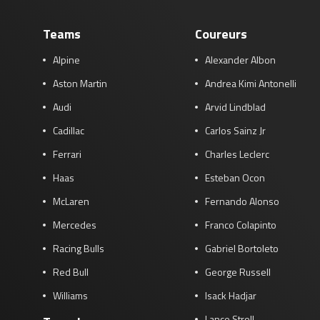
Teams
Coureurs
Alpine
Alexander Albon
Aston Martin
Andrea Kimi Antonelli
Audi
Arvid Lindblad
Cadillac
Carlos Sainz Jr
Ferrari
Charles Leclerc
Haas
Esteban Ocon
McLaren
Fernando Alonso
Mercedes
Franco Colapinto
Racing Bulls
Gabriel Bortoleto
Red Bull
George Russell
Williams
Isack Hadjar
Lance Stroll