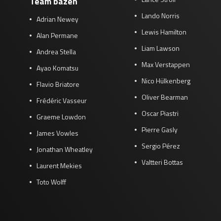
Team bazen
Lando Norris
Adrian Newey
Lewis Hamilton
Alan Permane
Liam Lawson
Andrea Stella
Max Verstappen
Ayao Komatsu
Nico Hülkenberg
Flavio Briatore
Oliver Bearman
Frédéric Vasseur
Oscar Piastri
Graeme Lowdon
Pierre Gasly
James Vowles
Sergio Pérez
Jonathan Wheatley
Valtteri Bottas
Laurent Mekies
Toto Wolff