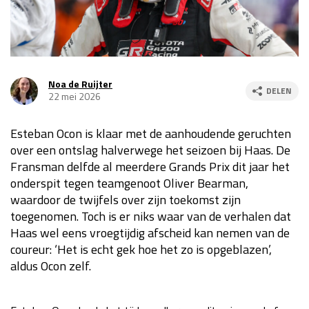
Race
za 13:00 - 15:00
GP VERENIGDE STATEN 2026
23 - 25 okt
Noa de Ruijter
DELEN
22 mei 2026
GP SÃO PAULO 2026
06 - 08 nov
Esteban Ocon is klaar met de aanhoudende geruchten
Kwalificatie
za 23:00 - 00:00
over een ontslag halverwege het seizoen bij Haas. De
Race
zo 21:00 - 23:00
Fransman delfde al meerdere Grands Prix dit jaar het
onderspit tegen teamgenoot Oliver Bearman,
Kwalificatie
za 19:00 - 20:00
waardoor de twijfels over zijn toekomst zijn
Race
zo 18:00 - 20:00
toegenomen. Toch is er niks waar van de verhalen dat
Haas wel eens vroegtijdig afscheid kan nemen van de
GP MEXICO 2026
30 okt - 01 nov
coureur: ‘Het is echt gek hoe het zo is opgeblazen’,
aldus Ocon zelf.
LAS VEGAS GRAND PRIX 2026
20 - 22 nov
Kwalificatie
za 22:00 - 23:00