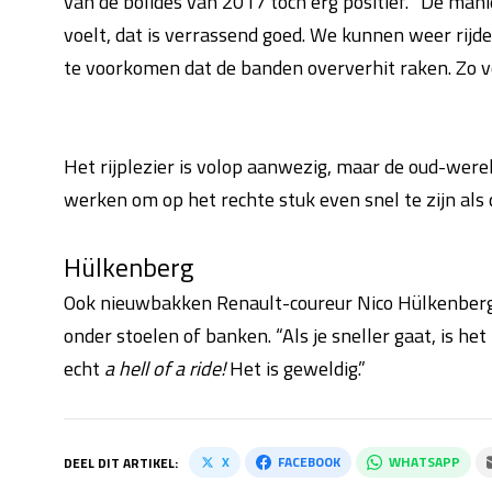
van de bolides van 2017 toch erg positief. “De mani
voelt, dat is verrassend goed. We kunnen weer rijde
te voorkomen dat de banden oververhit raken. Zo v
Het rijplezier is volop aanwezig, maar de oud-we
werken om op het rechte stuk even snel te zijn als
Hülkenberg
Ook nieuwbakken Renault-coureur Nico Hülkenberg 
onder stoelen of banken. “Als je sneller gaat, is het 
echt
a hell of a ride!
Het is geweldig.”
X
FACEBOOK
WHATSAPP
DEEL DIT ARTIKEL: