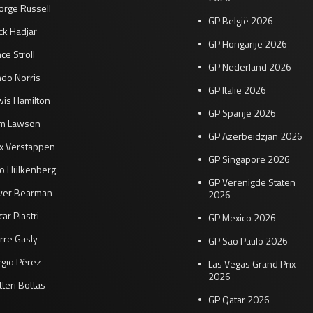
orge Russell
GP België 2026
ck Hadjar
GP Hongarije 2026
ce Stroll
GP Nederland 2026
do Norris
GP Italië 2026
wis Hamilton
GP Spanje 2026
am Lawson
GP Azerbeidzjan 2026
x Verstappen
GP Singapore 2026
co Hülkenberg
GP Verenigde Staten
iver Bearman
2026
ar Piastri
GP Mexico 2026
rre Gasly
GP São Paulo 2026
rgio Pérez
Las Vegas Grand Prix
2026
tteri Bottas
GP Qatar 2026