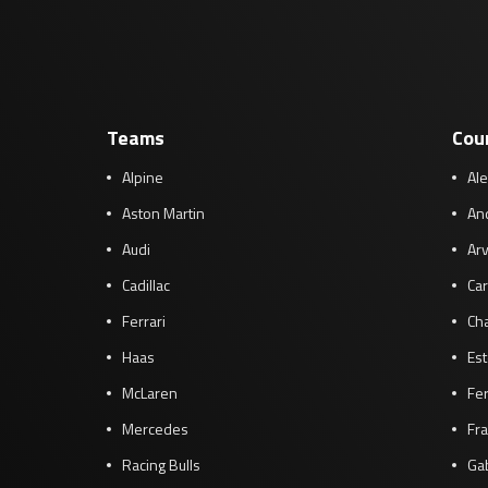
Teams
Cou
Alpine
Al
Aston Martin
And
Audi
Arv
Cadillac
Car
Ferrari
Cha
Haas
Es
McLaren
Fe
Mercedes
Fra
Racing Bulls
Gab