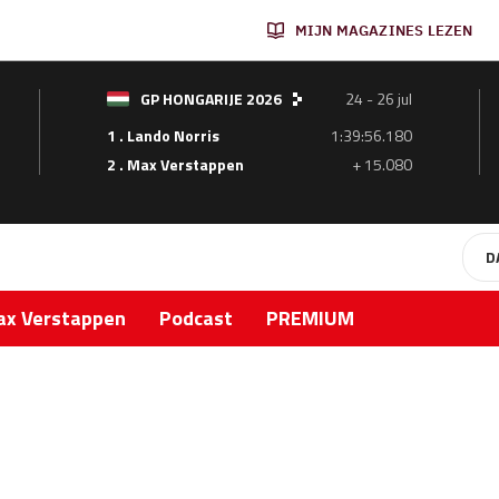
MIJN MAGAZINES LEZEN
GP HONGARIJE 2026
24 - 26 jul
1 . Lando Norris
1:39:56.180
2 . Max Verstappen
+ 15.080
D
x Verstappen
Podcast
PREMIUM