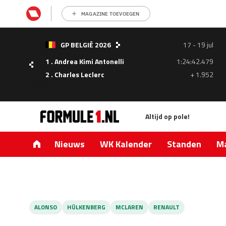
MAGAZINE TOEVOEGEN
- 05
GP BELGIË 2026
17 - 19 jul
ul
1 . Andrea Kimi Antonelli
1:24:42.479
1.335
2 . Charles Leclerc
+ 1.952
0.427
Altijd op pole!
Nieuws
WK Kalender
Standen
Ma
ALONSO
HÜLKENBERG
MCLAREN
RENAULT