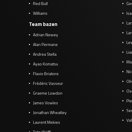
Red Bull
Ge
Williams
Isa
Lan
Team bazen
Lan
Adrian Newey
Le
Alan Permane
Li
Andrea Stella
Ma
Ayao Komatsu
Ni
Flavio Briatore
Ol
Frédéric Vasseur
Osc
Graeme Lowdon
Pie
James Vowles
Se
Jonathan Wheatley
Val
Laurent Mekies
Toto Wolff