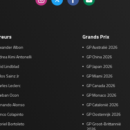
reurs
Grands Prix
exander Albon
GP Australië 2026
rea Kimi Antonelli
GP China 2026
id Lindblad
GP Japan 2026
los Sainz Jr
GP Miami 2026
rles Leclerc
GP Canada 2026
teban Ocon
GP Monaco 2026
rnando Alonso
GP Catalonië 2026
nco Colapinto
GP Oostenrijk 2026
riel Bortoleto
GP Groot-Brittannië
2026