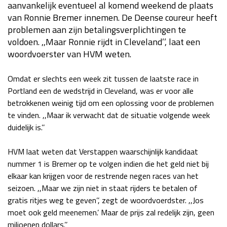
aanvankelijk eventueel al komend weekend de plaats
Race
za 13:00 - 15:00
van Ronnie Bremer innemen. De Deense coureur heeft
problemen aan zijn betalingsverplichtingen te
voldoen. ,,Maar Ronnie rijdt in Cleveland’’, laat een
GP VERENIGDE STATEN 2026
23 - 25 okt
woordvoerster van HVM weten.
Omdat er slechts een week zit tussen de laatste race in
GP SÃO PAULO 2026
06 - 08 nov
Portland een de wedstrijd in Cleveland, was er voor alle
Kwalificatie
za 23:00 - 00:00
betrokkenen weinig tijd om een oplossing voor de problemen
Race
zo 21:00 - 23:00
te vinden. ,,Maar ik verwacht dat de situatie volgende week
duidelijk is.’’
Kwalificatie
za 19:00 - 20:00
Race
zo 18:00 - 20:00
HVM laat weten dat Verstappen waarschijnlijk kandidaat
nummer 1 is Bremer op te volgen indien die het geld niet bij
elkaar kan krijgen voor de restrende negen races van het
GP MEXICO 2026
30 okt - 01 nov
seizoen. ,,Maar we zijn niet in staat rijders te betalen of
gratis ritjes weg te geven’’, zegt de woordvoerdster. ,,Jos
moet ook geld meenemen.’ Maar de prijs zal redelijk zijn, geen
LAS VEGAS GRAND PRIX 2026
20 - 22 nov
miljoenen dollars.’’
Kwalificatie
za 22:00 - 23:00