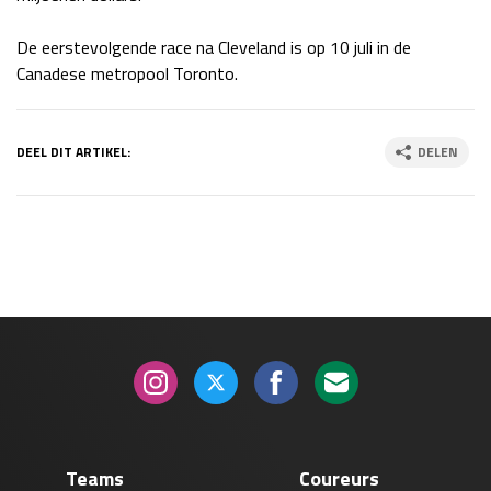
Race
zo 21:00 - 23:00
De eerstevolgende race na Cleveland is op 10 juli in de
GP ABU DHABI 2026
04 - 06 dec
Canadese metropool Toronto.
Kwalificatie
za 05:00 - 06:00
Race
zo 05:00 - 07:00
DEEL DIT ARTIKEL:
DELEN
Kwalificatie
za 15:00 - 16:00
Race
zo 14:00 - 16:00
GP QATAR 2026
27 - 29 nov
Kwalificatie
za 19:00 - 20:00
Race
zo 17:00 - 19:00
Teams
Coureurs