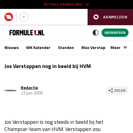
ACTUELE GRANDS PRIX
AANMELDEN
GP SPANJE 2026
11 - 13 sep
ABONNEREN
Nieuws
WK Kalender
Standen
Max Verstappen
Meer
Podca
Kwalificatie
za 16:00 - 17:00
Jos Verstappen nog in beeld bij HVM
Race
zo 15:00 - 17:00
Redactie
GP SINGAPORE 2026
09 - 11 okt
DELEN
23 juni 2005
GP AZERBEIDZJAN 2026
24 - 26 sep
Kwalificatie
za 15:00 - 16:00
Jos Verstappen is nog steeds in beeld bij het
Race
zo 14:00 - 16:00
Champcar-team van HVM. Verstappen zou
Kwalificatie
vr 14:00 - 15:00