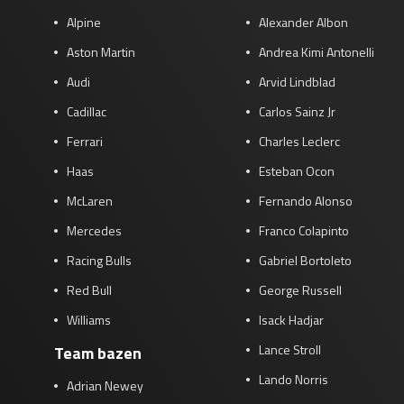
Alpine
Alexander Albon
Aston Martin
Andrea Kimi Antonelli
Audi
Arvid Lindblad
Cadillac
Carlos Sainz Jr
Ferrari
Charles Leclerc
Haas
Esteban Ocon
McLaren
Fernando Alonso
Mercedes
Franco Colapinto
Racing Bulls
Gabriel Bortoleto
Red Bull
George Russell
Williams
Isack Hadjar
Lance Stroll
Team bazen
Lando Norris
Adrian Newey