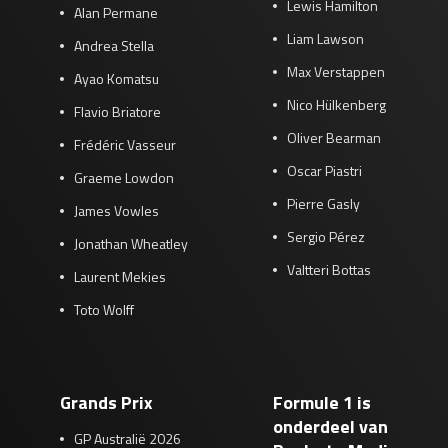
Lewis Hamilton
Alan Permane
Liam Lawson
Andrea Stella
Max Verstappen
Ayao Komatsu
Nico Hülkenberg
Flavio Briatore
Oliver Bearman
Frédéric Vasseur
Oscar Piastri
Graeme Lowdon
Pierre Gasly
James Vowles
Sergio Pérez
Jonathan Wheatley
Valtteri Bottas
Laurent Mekies
Toto Wolff
Grands Prix
Formule 1 is
onderdeel van
GP Australië 2026