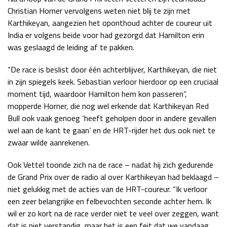
Christian Horner vervolgens weten niet blij te zijn met
Karthikeyan, aangezien het oponthoud achter de coureur uit
India er volgens beide voor had gezorgd dat Hamilton erin
was geslaagd de leiding af te pakken.
“De race is beslist door één achterblijver, Karthikeyan, die niet
in zijn spiegels keek. Sebastian verloor hierdoor op een cruciaal
moment tijd, waardoor Hamilton hem kon passeren”,
mopperde Horner, die nog wel erkende dat Karthikeyan Red
Bull ook vaak genoeg ‘heeft geholpen door in andere gevallen
wel aan de kant te gaan’ en de HRT-rijder het dus ook niet te
zwaar wilde aanrekenen.
Ook Vettel toonde zich na de race – nadat hij zich gedurende
de Grand Prix over de radio al over Karthikeyan had beklaagd –
niet gelukkig met de acties van de HRT-coureur. “Ik verloor
een zeer belangrijke en felbevochten seconde achter hem. Ik
wil er zo kort na de race verder niet te veel over zeggen, want
dat is niet verstandig, maar het is een feit dat we vandaag