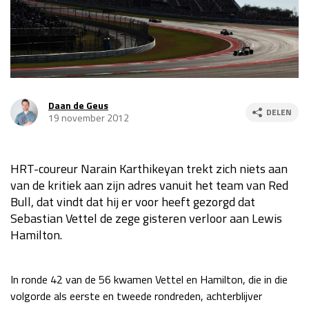
Race
za 13:00 - 15:00
GP VERENIGDE STATEN 2026
23 - 25 okt
Daan de Geus
DELEN
GP SÃO PAULO 2026
06 - 08 nov
19 november 2012
Kwalificatie
za 23:00 - 00:00
Race
zo 21:00 - 23:00
HRT-coureur Narain Karthikeyan trekt zich niets aan
van de kritiek aan zijn adres vanuit het team van Red
Kwalificatie
za 19:00 - 20:00
Bull, dat vindt dat hij er voor heeft gezorgd dat
Race
zo 18:00 - 20:00
Sebastian Vettel de zege gisteren verloor aan Lewis
Hamilton.
GP MEXICO 2026
30 okt - 01 nov
In ronde 42 van de 56 kwamen Vettel en Hamilton, die in die
LAS VEGAS GRAND PRIX 2026
20 - 22 nov
volgorde als eerste en tweede rondreden, achterblijver
Kwalificatie
za 22:00 - 23:00