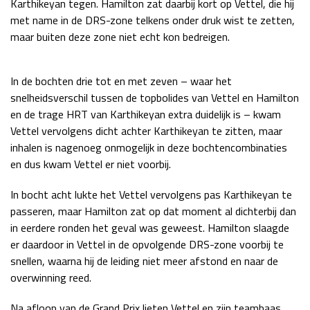
Karthikeyan tegen. Hamilton zat daarbij kort op Vettel, die hij
Race
zo 21:00 - 23:00
met name in de DRS-zone telkens onder druk wist te zetten,
GP ABU DHABI 2026
04 - 06 dec
maar buiten deze zone niet echt kon bedreigen.
Kwalificatie
za 05:00 - 06:00
Race
zo 05:00 - 07:00
In de bochten drie tot en met zeven – waar het
snelheidsverschil tussen de topbolides van Vettel en Hamilton
Kwalificatie
za 15:00 - 16:00
en de trage HRT van Karthikeyan extra duidelijk is – kwam
Race
zo 14:00 - 16:00
Vettel vervolgens dicht achter Karthikeyan te zitten, maar
inhalen is nagenoeg onmogelijk in deze bochtencombinaties
GP QATAR 2026
27 - 29 nov
en dus kwam Vettel er niet voorbij.
In bocht acht lukte het Vettel vervolgens pas Karthikeyan te
passeren, maar Hamilton zat op dat moment al dichterbij dan
Kwalificatie
za 19:00 - 20:00
in eerdere ronden het geval was geweest. Hamilton slaagde
Race
zo 17:00 - 19:00
er daardoor in Vettel in de opvolgende DRS-zone voorbij te
snellen, waarna hij de leiding niet meer afstond en naar de
overwinning reed.
Na afloop van de Grand Prix lieten Vettel en zijn teambaas