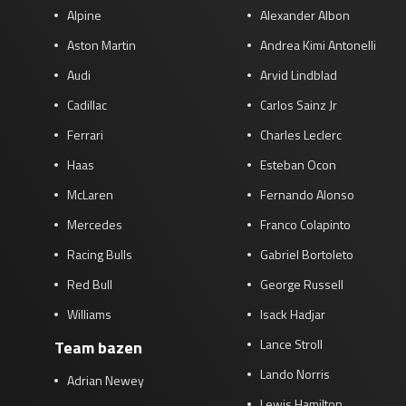
Alpine
Alexander Albon
Aston Martin
Andrea Kimi Antonelli
Audi
Arvid Lindblad
Cadillac
Carlos Sainz Jr
Ferrari
Charles Leclerc
Haas
Esteban Ocon
McLaren
Fernando Alonso
Mercedes
Franco Colapinto
Racing Bulls
Gabriel Bortoleto
Red Bull
George Russell
Williams
Isack Hadjar
Lance Stroll
Team bazen
Lando Norris
Adrian Newey
Lewis Hamilton