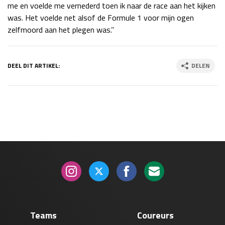
me en voelde me vernederd toen ik naar de race aan het kijken
Race
zo 21:00 - 23:00
was. Het voelde net alsof de Formule 1 voor mijn ogen
GP ABU DHABI 2026
04 - 06 dec
zelfmoord aan het plegen was.’’
Kwalificatie
za 05:00 - 06:00
Race
zo 05:00 - 07:00
DEEL DIT ARTIKEL:
DELEN
Kwalificatie
za 15:00 - 16:00
Race
zo 14:00 - 16:00
GP QATAR 2026
27 - 29 nov
Kwalificatie
za 19:00 - 20:00
Race
zo 17:00 - 19:00
Teams
Coureurs