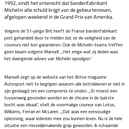
1992, vindt het onterecht dat bandenfabrikant
Race
za 13:00 - 15:00
Michelin alle schuld krijgt van de gebeurtenissen,
afgelopen weekend in de Grand Prix van Amerika.
GP VERENIGDE STATEN 2026
23 - 25 okt
Volgens de 51-jarige Brit heeft de Franse bandenfabrikant
juist gehandeld door te melden dat ze de veiligheid van de
coureurs niet kon garanderen. Ook de Michelin-teams treffen
GP SÃO PAULO 2026
06 - 08 nov
geen blaam volgens Mansell. ,,Het enige wat zij deden was
Kwalificatie
za 23:00 - 00:00
het dwingende advies van Michelin opvolgen.’’
Race
zo 21:00 - 23:00
Mansell zegt op de website van het Britse magazine
Kwalificatie
za 19:00 - 20:00
Autosport niet te begrijpen waarom alle betrokkenen er niet in
Race
zo 18:00 - 20:00
zijn geslaagd om een compromis te vinden. ,,Er moest een
tussenweg gevonden worden en de chicane in de laatste
GP MEXICO 2026
30 okt - 01 nov
bocht was ideaal’’, stelt de voormalige coureur van Lotus,
Williams, Ferrari en McLaren. ,,Dat was een eenvoudige
oplossing, waar iedereen mee zou kunnen leven. Nu is de hele
LAS VEGAS GRAND PRIX 2026
20 - 22 nov
situatie een misselijkmakende grap geworden. Ik schaamde
Kwalificatie
za 22:00 - 23:00