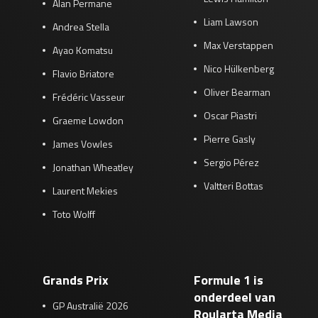
Alan Permane
Liam Lawson
Andrea Stella
Max Verstappen
Ayao Komatsu
Nico Hülkenberg
Flavio Briatore
Oliver Bearman
Frédéric Vasseur
Oscar Piastri
Graeme Lowdon
Pierre Gasly
James Vowles
Sergio Pérez
Jonathan Wheatley
Valtteri Bottas
Laurent Mekies
Toto Wolff
Grands Prix
Formule 1 is
onderdeel van
GP Australië 2026
Roularta Media