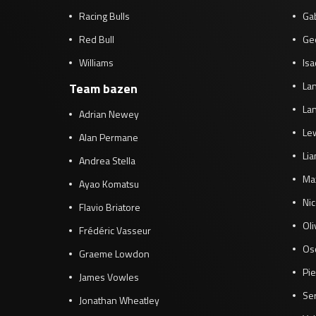
Racing Bulls
Gab
Red Bull
Ge
Williams
Isa
Lan
Team bazen
Lan
Adrian Newey
Le
Alan Permane
Li
Andrea Stella
Ma
Ayao Komatsu
Ni
Flavio Briatore
Ol
Frédéric Vasseur
Osc
Graeme Lowdon
Pie
James Vowles
Se
Jonathan Wheatley