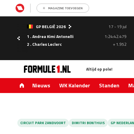
MAGAZINE TOEVOEGEN
- 05
GP BELGIË 2026
17 - 19 jul
ul
1 . Andrea Kimi Antonelli
1:24:42.479
1.335
2 . Charles Leclerc
+ 1.952
0.427
Altijd op pole!
Nieuws
WK Kalender
Standen
Ma
CIRCUIT PARK ZANDVOORT
DIMITRI BONTHUIS
GP NEDERLA