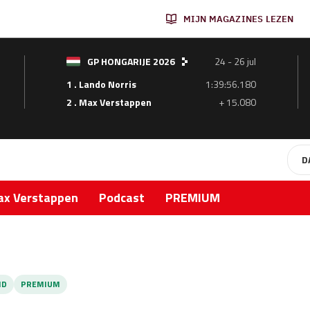
MIJN MAGAZINES LEZEN
GP HONGARIJE 2026
24 - 26 jul
1 . Lando Norris
1:39:56.180
2 . Max Verstappen
+ 15.080
D
x Verstappen
Podcast
PREMIUM
ND
PREMIUM