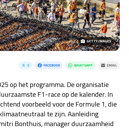
GETTY IMAGES
X
FACEBOOK
WHATSAPP
EMAIL
25 op het programma. De organisatie
duurzaamste F1-race op de kalender. In
lichtend voorbeeld voor de Formule 1, die
klimaatneutraal te zijn. Aanleiding
imitri Bonthuis, manager duurzaamheid