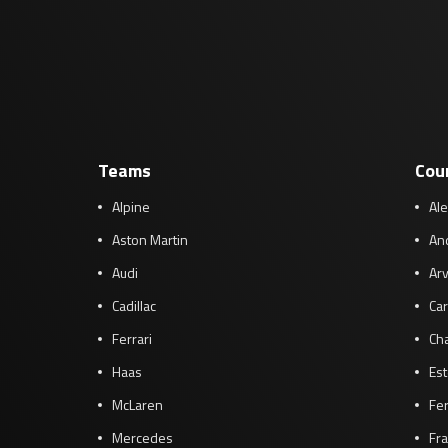
Teams
Cou
Alpine
Al
Aston Martin
And
Audi
Arv
Cadillac
Car
Ferrari
Cha
Haas
Es
McLaren
Fe
Mercedes
Fra