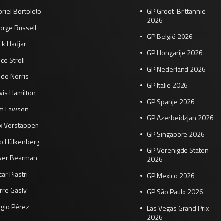
riel Bortoleto
GP Groot-Brittannië
2026
orge Russell
GP België 2026
ck Hadjar
GP Hongarije 2026
ce Stroll
GP Nederland 2026
do Norris
GP Italië 2026
wis Hamilton
GP Spanje 2026
am Lawson
GP Azerbeidzjan 2026
x Verstappen
GP Singapore 2026
co Hülkenberg
GP Verenigde Staten
iver Bearman
2026
ar Piastri
GP Mexico 2026
rre Gasly
GP São Paulo 2026
rgio Pérez
Las Vegas Grand Prix
2026