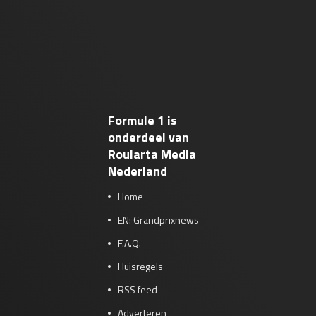
Formule 1 is
onderdeel van
Roularta Media
Nederland
Home
EN: Grandprixnews
F.A.Q.
Huisregels
RSS feed
Adverteren