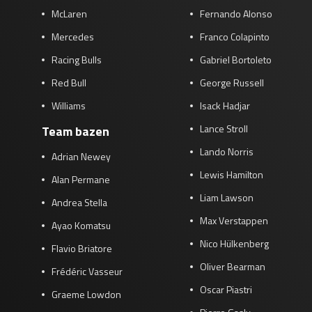
McLaren
Fernando Alonso
Mercedes
Franco Colapinto
Racing Bulls
Gabriel Bortoleto
Red Bull
George Russell
Williams
Isack Hadjar
Lance Stroll
Team bazen
Lando Norris
Adrian Newey
Lewis Hamilton
Alan Permane
Liam Lawson
Andrea Stella
Max Verstappen
Ayao Komatsu
Nico Hülkenberg
Flavio Briatore
Oliver Bearman
Frédéric Vasseur
Oscar Piastri
Graeme Lowdon