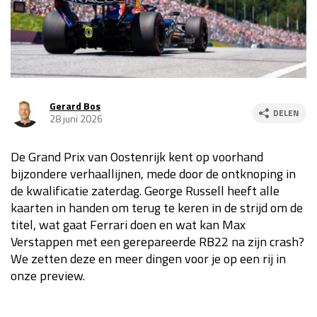
Race
za 13:00 - 15:00
GP VERENIGDE STATEN 2026
23 - 25 okt
Gerard Bos
DELEN
28 juni 2026
GP SÃO PAULO 2026
06 - 08 nov
Kwalificatie
za 23:00 - 00:00
De Grand Prix van Oostenrijk kent op voorhand
Race
zo 21:00 - 23:00
bijzondere verhaallijnen, mede door de ontknoping in
de kwalificatie zaterdag. George Russell heeft alle
Kwalificatie
za 19:00 - 20:00
kaarten in handen om terug te keren in de strijd om de
Race
zo 18:00 - 20:00
titel, wat gaat Ferrari doen en wat kan Max
Verstappen met een gerepareerde RB22 na zijn crash?
GP MEXICO 2026
30 okt - 01 nov
We zetten deze en meer dingen voor je op een rij in
onze preview.
LAS VEGAS GRAND PRIX 2026
20 - 22 nov
Kwalificatie
za 22:00 - 23:00