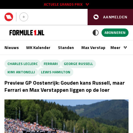
ACTUELE GRANDS PRIX
AANMELDEN
GP SPANJE 2026
11 - 13 sep
ABONNEREN
Nieuws
WK Kalender
Standen
Max Verstappen
Meer
Podca
Kwalificatie
za 16:00 - 17:00
CHARLES LECLERC
FERRARI
GEORGE RUSSELL
Race
zo 15:00 - 17:00
KIMI ANTONELLI
LEWIS HAMILTON
Preview GP Oostenrijk: Gouden kans Russell, maar
GP SINGAPORE 2026
09 - 11 okt
Ferrari en Max Verstappen liggen op de loer
GP AZERBEIDZJAN 2026
24 - 26 sep
Kwalificatie
za 15:00 - 16:00
Race
zo 14:00 - 16:00
Kwalificatie
vr 14:00 - 15:00