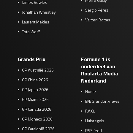
Pierre Gasly
James Vowles
Sergio Pérez
Jonathan Wheatley
Valtteri Bottas
Laurent Mekies
Toto Wolff
Grands Prix
Formule 1 is
onderdeel van
GP Australië 2026
Roularta Media
GP China 2026
Nederland
GP Japan 2026
Home
GP Miami 2026
EN: Grandprixnews
GP Canada 2026
F.A.Q.
GP Monaco 2026
Huisregels
GP Catalonië 2026
RSS feed