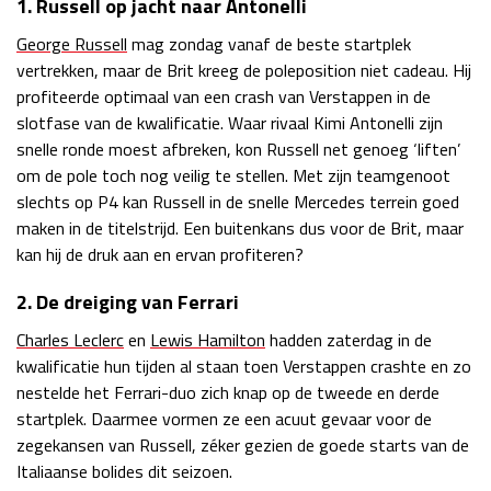
1. Russell op jacht naar Antonelli
Race
zo 21:00 - 23:00
George Ru
ssel
l
mag zondag vanaf de beste startplek
GP ABU DHABI 2026
04 - 06 dec
vertrekken, maar de Brit kreeg de poleposition niet cadeau. Hij
Kwalificatie
za 05:00 - 06:00
profiteerde optimaal van een crash van Verstappen in de
Race
zo 05:00 - 07:00
slotfase van de kwalificatie. Waar rivaal Kimi Antonelli zijn
snelle ronde moest afbreken, kon Russell net genoeg ‘liften’
Kwalificatie
za 15:00 - 16:00
om de pole toch nog veilig te stellen. Met zijn teamgenoot
Race
zo 14:00 - 16:00
slechts op P4 kan Russell in de snelle Mercedes terrein goed
maken in de titelstrijd. Een buitenkans dus voor de Brit, maar
GP QATAR 2026
27 - 29 nov
kan hij de druk aan en ervan profiteren?
2. De dreiging van Ferrari
Charles Leclerc
en
Lewis Hamilton
hadden zaterdag in de
Kwalificatie
za 19:00 - 20:00
kwalificatie hun tijden al staan toen Verstappen crashte en zo
Race
zo 17:00 - 19:00
nestelde het Ferrari-duo zich knap op de tweede en derde
startplek. Daarmee vormen ze een acuut gevaar voor de
zegekansen van Russell, zéker gezien de goede starts van de
Italiaanse bolides dit seizoen.