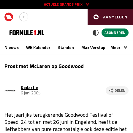
ACTUELE GRANDS PRIX
AANMELDEN
GP SPANJE 2026
11 - 13 sep
ABONNEREN
Nieuws
WK Kalender
Standen
Max Verstappen
Meer
Podca
Kwalificatie
za 16:00 - 17:00
Prost met McLaren op Goodwood
Race
zo 15:00 - 17:00
Redactie
GP SINGAPORE 2026
09 - 11 okt
DELEN
6 juni 2005
GP AZERBEIDZJAN 2026
24 - 26 sep
Het jaarlijks terugkerende Goodwood Festival of
Kwalificatie
za 15:00 - 16:00
Speed, 24 tot en met 26 juni in Engeland, heeft de
Race
zo 14:00 - 16:00
liefhebbers van pure racenostalgie ook deze editie het
Kwalificatie
vr 14:00 - 15:00