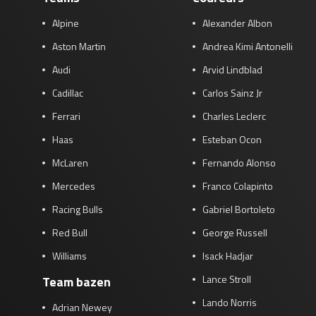
Alpine
Alexander Albon
Aston Martin
Andrea Kimi Antonelli
Audi
Arvid Lindblad
Cadillac
Carlos Sainz Jr
Ferrari
Charles Leclerc
Haas
Esteban Ocon
McLaren
Fernando Alonso
Mercedes
Franco Colapinto
Racing Bulls
Gabriel Bortoleto
Red Bull
George Russell
Williams
Isack Hadjar
Lance Stroll
Team bazen
Lando Norris
Adrian Newey