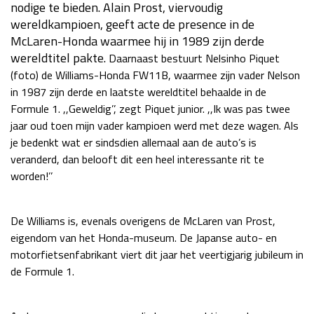
nodige te bieden. Alain Prost, viervoudig
Race
za 13:00 - 15:00
wereldkampioen, geeft acte de presence in de
McLaren-Honda waarmee hij in 1989 zijn derde
wereldtitel pakte.
Daarnaast bestuurt Nelsinho Piquet
GP VERENIGDE STATEN 2026
23 - 25 okt
(foto) de Williams-Honda FW11B, waarmee zijn vader Nelson
in 1987 zijn derde en laatste wereldtitel behaalde in de
Formule 1. ,,Geweldig’’, zegt Piquet junior. ,,Ik was pas twee
GP SÃO PAULO 2026
06 - 08 nov
jaar oud toen mijn vader kampioen werd met deze wagen. Als
Kwalificatie
za 23:00 - 00:00
je bedenkt wat er sindsdien allemaal aan de auto’s is
Race
zo 21:00 - 23:00
veranderd, dan belooft dit een heel interessante rit te
worden!’’
Kwalificatie
za 19:00 - 20:00
Race
zo 18:00 - 20:00
De Williams is, evenals overigens de McLaren van Prost,
eigendom van het Honda-museum. De Japanse auto- en
GP MEXICO 2026
30 okt - 01 nov
motorfietsenfabrikant viert dit jaar het veertigjarig jubileum in
de Formule 1.
LAS VEGAS GRAND PRIX 2026
20 - 22 nov
Kwalificatie
za 22:00 - 23:00