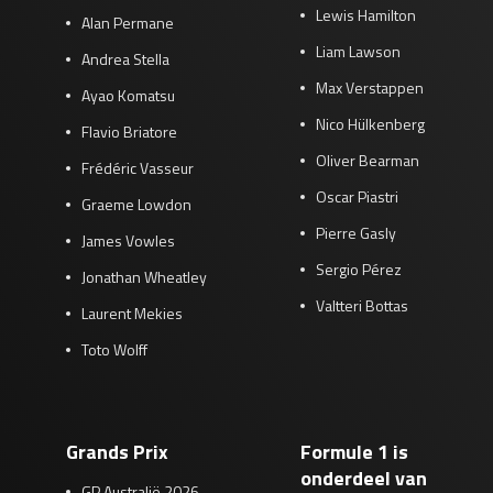
Lewis Hamilton
Alan Permane
Liam Lawson
Andrea Stella
Max Verstappen
Ayao Komatsu
Nico Hülkenberg
Flavio Briatore
Oliver Bearman
Frédéric Vasseur
Oscar Piastri
Graeme Lowdon
Pierre Gasly
James Vowles
Sergio Pérez
Jonathan Wheatley
Valtteri Bottas
Laurent Mekies
Toto Wolff
Grands Prix
Formule 1 is
onderdeel van
GP Australië 2026