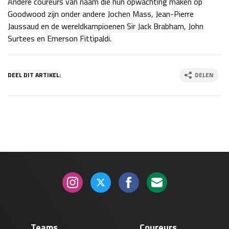
Andere coureurs van naam die hun opwachting maken op
Race
zo 21:00 - 23:00
Goodwood zijn onder andere Jochen Mass, Jean-Pierre
GP ABU DHABI 2026
04 - 06 dec
Jaussaud en de wereldkampioenen Sir Jack Brabham, John
Kwalificatie
za 05:00 - 06:00
Surtees en Emerson Fittipaldi.
Race
zo 05:00 - 07:00
Kwalificatie
za 15:00 - 16:00
DEEL DIT ARTIKEL:
DELEN
Race
zo 14:00 - 16:00
GP QATAR 2026
27 - 29 nov
Kwalificatie
za 19:00 - 20:00
Race
zo 17:00 - 19:00
Teams
Coureurs