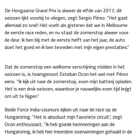
Race
zo 21:00 - 23:00
De Hongaarse Grand Prix is alweer de elfde van 2017, dit
GP ABU DHABI 2026
04 - 06 dec
seizoen lijkt voorbij te vliegen, zegt Sergio Pérez. “Het gaat
Kwalificatie
za 05:00 - 06:00
allemaal zo snel! Het voelt als gisteren dat we in Melbourne
Race
zo 05:00 - 07:00
de eerste race reden, en nu staat de zomerstop alweer voor
de deur. Ik ben blij met de eerste helft van het jaar, de auto
Kwalificatie
za 15:00 - 16:00
doet het goed en ik ben tevreden met mijn eigen prestaties.”
Race
zo 14:00 - 16:00
Dat de zomerstop een welkome verschijning midden in het
GP QATAR 2026
27 - 29 nov
seizoen is, is teamgenoot Esteban Ocon het wel met Pérez
eens. “Ik kijk uit naar de zomerstop, even mijn batterij opladen.
Het is een druk seizoen, waardoor je nauwelijks even tijd krijgt
om uit te hijgen.”
Kwalificatie
za 19:00 - 20:00
Race
zo 17:00 - 19:00
Beide Force India-coureurs kijken uit naar de race op de
Hungaroring. “Het is absoluut mijn favoriete circuit”, zegt
Ocon enthousiast. “Ik heb goede herinneringen aan de
Hungaroring, ik heb hier meerdere overwinningen gehaald in de