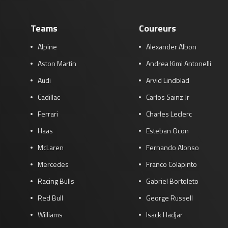
Teams
Coureurs
Alpine
Alexander Albon
Aston Martin
Andrea Kimi Antonelli
Audi
Arvid Lindblad
Cadillac
Carlos Sainz Jr
Ferrari
Charles Leclerc
Haas
Esteban Ocon
McLaren
Fernando Alonso
Mercedes
Franco Colapinto
Racing Bulls
Gabriel Bortoleto
Red Bull
George Russell
Williams
Isack Hadjar