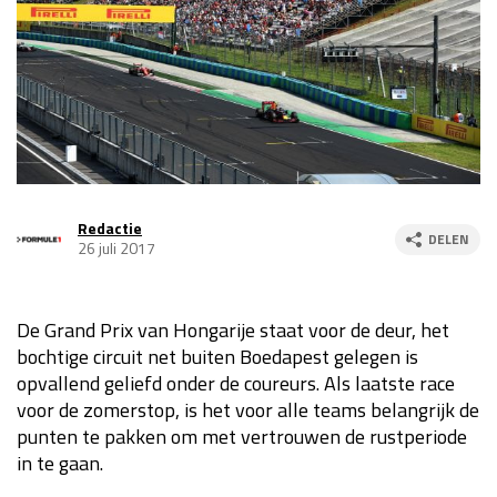
Race
za 13:00 - 15:00
GP VERENIGDE STATEN 2026
23 - 25 okt
GP SÃO PAULO 2026
06 - 08 nov
Kwalificatie
za 23:00 - 00:00
Redactie
DELEN
26 juli 2017
Race
zo 21:00 - 23:00
Kwalificatie
za 19:00 - 20:00
De Grand Prix van Hongarije staat voor de deur, het
Race
zo 18:00 - 20:00
bochtige circuit net buiten Boedapest gelegen is
opvallend geliefd onder de coureurs. Als laatste race
GP MEXICO 2026
30 okt - 01 nov
voor de zomerstop, is het voor alle teams belangrijk de
punten te pakken om met vertrouwen de rustperiode
in te gaan.
LAS VEGAS GRAND PRIX 2026
20 - 22 nov
Kwalificatie
za 22:00 - 23:00