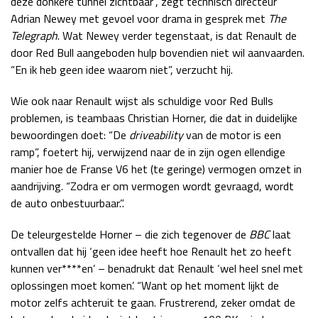
deze donkere tunnel zichtbaar”, zegt technisch directeur
Adrian Newey met gevoel voor drama in gesprek met
The
Telegraph
. Wat Newey verder tegenstaat, is dat Renault de
door Red Bull aangeboden hulp bovendien niet wil aanvaarden.
“En ik heb geen idee waarom niet”, verzucht hij.
Wie ook naar Renault wijst als schuldige voor Red Bulls
problemen, is teambaas Christian Horner, die dat in duidelijke
bewoordingen doet: “De
driveability
van de motor is een
ramp”, foetert hij, verwijzend naar de in zijn ogen ellendige
manier hoe de Franse V6 het (te geringe) vermogen omzet in
aandrijving. “Zodra er om vermogen wordt gevraagd, wordt
de auto onbestuurbaar.”.
De teleurgestelde Horner – die zich tegenover de
BBC
laat
ontvallen dat hij ‘geen idee heeft hoe Renault het zo heeft
kunnen ver****en’ – benadrukt dat Renault ‘wel heel snel met
oplossingen moet komen’. “Want op het moment lijkt de
motor zelfs achteruit te gaan. Frustrerend, zeker omdat de