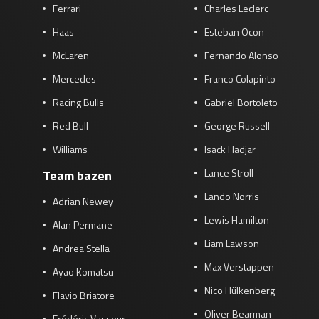
Ferrari
Charles Leclerc
Haas
Esteban Ocon
McLaren
Fernando Alonso
Mercedes
Franco Colapinto
Racing Bulls
Gabriel Bortoleto
Red Bull
George Russell
Williams
Isack Hadjar
Lance Stroll
Team bazen
Lando Norris
Adrian Newey
Lewis Hamilton
Alan Permane
Liam Lawson
Andrea Stella
Max Verstappen
Ayao Komatsu
Nico Hülkenberg
Flavio Briatore
Oliver Bearman
Frédéric Vasseur