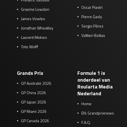
Oscar Piastri
Graeme Lowdon
Pierre Gasly
James Vowles
Sergio Pérez
Jonathan Wheatley
Valtteri Bottas
Laurent Mekies
Toto Wolff
Grands Prix
Formule 1 is
onderdeel van
GP Australië 2026
Roularta Media
GP China 2026
Nederland
GP Japan 2026
Home
GP Miami 2026
EN: Grandprixnews
GP Canada 2026
F.A.Q.