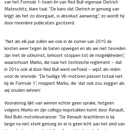
van het Formule 1-team én van Red Bull-eigenaar Dietrich
Race
zo 21:00 - 23:00
Mateschitz, klare taal: “De kans dat Dietrich er genoeg van
GP ABU DHABI 2026
04 - 06 dec
krijgt als het zo doorgaat, is absoluut aanwezig”, zo wordt hij
Kwalificatie
za 05:00 - 06:00
door meerdere publicaties geciteerd.
Race
zo 05:00 - 07:00
“Net als elk jaar zullen we ook in de zomer van 2015 de
Kwalificatie
za 15:00 - 16:00
kosten weer tegen de baten opwegen en als we niet tevreden
Race
zo 14:00 - 16:00
zijn met de uitkomst, behoort stoppen tot de mogelijkheden”,
waarschuwt Marko, die naar het technische reglement – dat
GP QATAR 2026
27 - 29 nov
in 2014 ook al door Red Bull werd verfoeid – wijst als reden
voor de onvrede: “De huidige V6-motoren passen totaal niet
bij de Formule 1”, moppert Marko, die ‘dat ook zou zeggen als
wij zouden winnen’.
Kwalificatie
za 19:00 - 20:00
Race
zo 17:00 - 19:00
Vooralsnog lijkt van winnen echter geen sprake, hetgeen
volgens Marko en zijn collega-kopstukken komt door Renault,
Red Bulls motorleverancier. “De Renault-krachtbron is bij
lange na niet sterk genoeg en er is geen licht aan het eind van