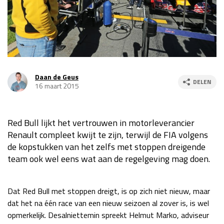
Race
za 13:00 - 15:00
GP VERENIGDE STATEN 2026
23 - 25 okt
Daan de Geus
DELEN
GP SÃO PAULO 2026
06 - 08 nov
16 maart 2015
Kwalificatie
za 23:00 - 00:00
Race
zo 21:00 - 23:00
Red Bull lijkt het vertrouwen in motorleverancier
Renault compleet kwijt te zijn, terwijl de FIA volgens
Kwalificatie
za 19:00 - 20:00
de kopstukken van het zelfs met stoppen dreigende
Race
zo 18:00 - 20:00
team ook wel eens wat aan de regelgeving mag doen.
GP MEXICO 2026
30 okt - 01 nov
Dat Red Bull met stoppen dreigt, is op zich niet nieuw, maar
dat het na één race van een nieuw seizoen al zover is, is wel
LAS VEGAS GRAND PRIX 2026
20 - 22 nov
opmerkelijk. Desalniettemin spreekt Helmut Marko, adviseur
Kwalificatie
za 22:00 - 23:00