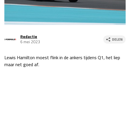
Race
za 13:00 - 15:00
GP VERENIGDE STATEN 2026
23 - 25 okt
Redactie
DELEN
6 mei 2023
GP SÃO PAULO 2026
06 - 08 nov
Lewis Hamilton moest flink in de ankers tijdens Q1, het liep
Kwalificatie
za 23:00 - 00:00
maar net goed af.
Race
zo 21:00 - 23:00
Kwalificatie
za 19:00 - 20:00
Race
zo 18:00 - 20:00
GP MEXICO 2026
30 okt - 01 nov
LAS VEGAS GRAND PRIX 2026
20 - 22 nov
Kwalificatie
za 22:00 - 23:00