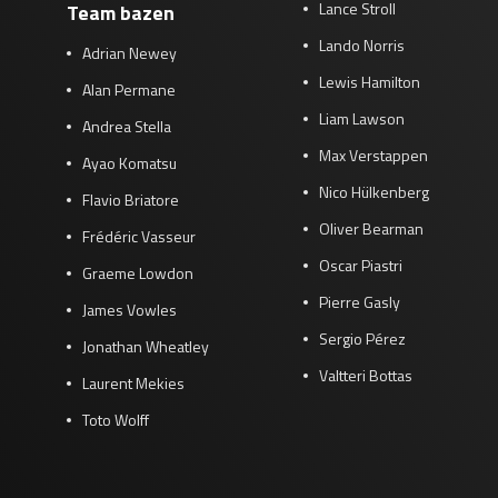
Lance Stroll
Team bazen
Lando Norris
Adrian Newey
Lewis Hamilton
Alan Permane
Liam Lawson
Andrea Stella
Max Verstappen
Ayao Komatsu
Nico Hülkenberg
Flavio Briatore
Oliver Bearman
Frédéric Vasseur
Oscar Piastri
Graeme Lowdon
Pierre Gasly
James Vowles
Sergio Pérez
Jonathan Wheatley
Valtteri Bottas
Laurent Mekies
Toto Wolff