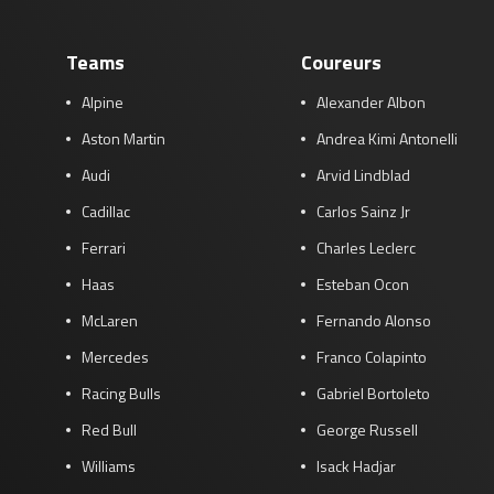
Teams
Coureurs
Alpine
Alexander Albon
Aston Martin
Andrea Kimi Antonelli
Audi
Arvid Lindblad
Cadillac
Carlos Sainz Jr
Ferrari
Charles Leclerc
Haas
Esteban Ocon
McLaren
Fernando Alonso
Mercedes
Franco Colapinto
Racing Bulls
Gabriel Bortoleto
Red Bull
George Russell
Williams
Isack Hadjar