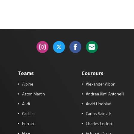
Race
zo 21:00 - 23:00
GP ABU DHABI 2026
04 - 06 dec
Kwalificatie
za 05:00 - 06:00
Race
zo 05:00 - 07:00
Kwalificatie
za 15:00 - 16:00
Race
zo 14:00 - 16:00
GP QATAR 2026
27 - 29 nov
Teams
Coureurs
Alpine
Alexander Albon
Aston Martin
Andrea Kimi Antonelli
Kwalificatie
za 19:00 - 20:00
Race
zo 17:00 - 19:00
Audi
Arvid Lindblad
Cadillac
Carlos Sainz Jr
Ferrari
Charles Leclerc
Haas
Esteban Ocon