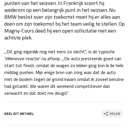
punten van het seizoen. In Frankrijk scoort hij
Race
za 13:00 - 15:00
wederom op een belangrijk punt in het seizoen. Nu
BMW beslist over zijn toekomst moet hij er alles aan
doen om zijn toekomst bij het team veilig te stellen. Op
GP VERENIGDE STATEN 2026
23 - 25 okt
Magny-Cours deed hij een open sollicitatie met een
achtste plek.
GP SÃO PAULO 2026
06 - 08 nov
,,Dit ging eigenlijk nog niet eens zo slecht", is de typische
Kwalificatie
za 23:00 - 00:00
’Villeneuve-reactie’ na afloop. ,,De auto presteerde goed van
Race
zo 21:00 - 23:00
start tot finish, omdat de wagen zo lekker ging kon ik de hele
middag pushen. Mijn enige bron van zorg was dat de auto
Kwalificatie
za 19:00 - 20:00
met de bodem tegen de grond kwam omdat ik zoveel benzine
Race
zo 18:00 - 20:00
had getankt. We waren dit weekend competitiever dan
verwacht en dat doet me deugd."
GP MEXICO 2026
30 okt - 01 nov
DEEL DIT ARTIKEL:
DELEN
LAS VEGAS GRAND PRIX 2026
20 - 22 nov
Kwalificatie
za 22:00 - 23:00