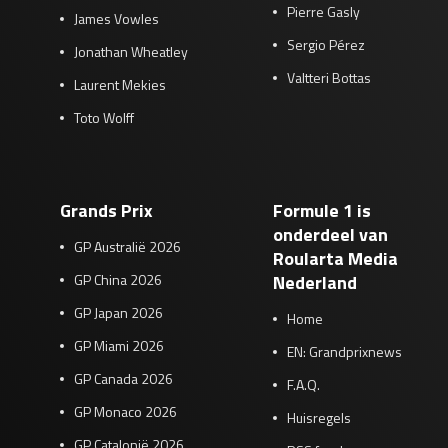
Pierre Gasly
James Vowles
Sergio Pérez
Jonathan Wheatley
Valtteri Bottas
Laurent Mekies
Toto Wolff
Grands Prix
Formule 1 is
onderdeel van
GP Australië 2026
Roularta Media
GP China 2026
Nederland
GP Japan 2026
Home
GP Miami 2026
EN: Grandprixnews
GP Canada 2026
F.A.Q.
GP Monaco 2026
Huisregels
GP Catalonië 2026