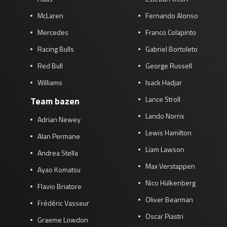
McLaren
Fernando Alonso
Mercedes
Franco Colapinto
Racing Bulls
Gabriel Bortoleto
Red Bull
George Russell
Williams
Isack Hadjar
Lance Stroll
Team bazen
Lando Norris
Adrian Newey
Lewis Hamilton
Alan Permane
Liam Lawson
Andrea Stella
Max Verstappen
Ayao Komatsu
Nico Hülkenberg
Flavio Briatore
Oliver Bearman
Frédéric Vasseur
Oscar Piastri
Graeme Lowdon