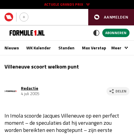
ACTUELE GRANDS PRIX
AANMELDEN
GP SPANJE 2026
11 - 13 sep
ABONNEREN
Nieuws
WK Kalender
Standen
Max Verstappen
Meer
Podca
Kwalificatie
za 16:00 - 17:00
Villeneuve scoort welkom punt
Race
zo 15:00 - 17:00
Redactie
GP SINGAPORE 2026
09 - 11 okt
DELEN
4 juli 2005
GP AZERBEIDZJAN 2026
24 - 26 sep
In Imola scoorde Jacques Villeneuve op een perfect
Kwalificatie
za 15:00 - 16:00
moment – de speculaties dat hij vervangen zou
Race
zo 14:00 - 16:00
worden bereikten een hoogtepunt – zijn eerste
Kwalificatie
vr 14:00 - 15:00