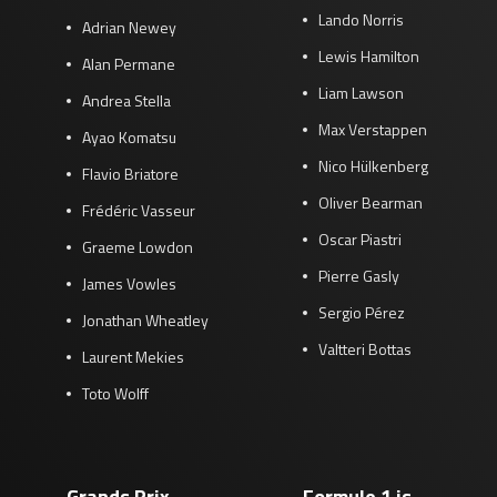
Lando Norris
Adrian Newey
Lewis Hamilton
Alan Permane
Liam Lawson
Andrea Stella
Max Verstappen
Ayao Komatsu
Nico Hülkenberg
Flavio Briatore
Oliver Bearman
Frédéric Vasseur
Oscar Piastri
Graeme Lowdon
Pierre Gasly
James Vowles
Sergio Pérez
Jonathan Wheatley
Valtteri Bottas
Laurent Mekies
Toto Wolff
Grands Prix
Formule 1 is