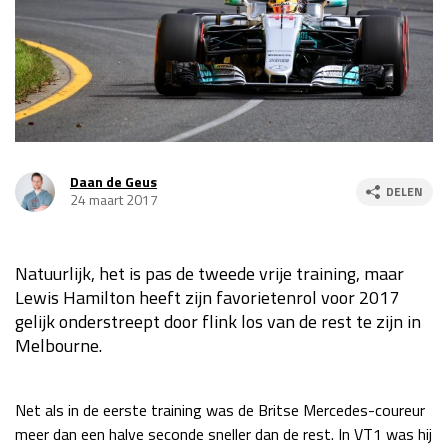
Race
za 13:00 - 15:00
GP VERENIGDE STATEN 2026
23 - 25 okt
GP SÃO PAULO 2026
06 - 08 nov
Daan de Geus
DELEN
Kwalificatie
za 23:00 - 00:00
24 maart 2017
Race
zo 21:00 - 23:00
Kwalificatie
za 19:00 - 20:00
Natuurlijk, het is pas de tweede vrije training, maar
Lewis Hamilton heeft zijn favorietenrol voor 2017
Race
zo 18:00 - 20:00
gelijk onderstreept door flink los van de rest te zijn in
Melbourne.
GP MEXICO 2026
30 okt - 01 nov
Net als in de eerste training was de Britse Mercedes-coureur
LAS VEGAS GRAND PRIX 2026
20 - 22 nov
meer dan een halve seconde sneller dan de rest. In VT1 was hij
Kwalificatie
za 22:00 - 23:00