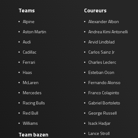
Teams
Coureurs
Alpine
Alexander Albon
Aston Martin
Andrea Kimi Antonelli
Audi
Arvid Lindblad
Cadillac
Carlos Sainz Jr
Ferrari
Charles Leclerc
Haas
Esteban Ocon
McLaren
Fernando Alonso
Mercedes
Franco Colapinto
Racing Bulls
Gabriel Bortoleto
Red Bull
George Russell
Williams
Isack Hadjar
Lance Stroll
Team bazen