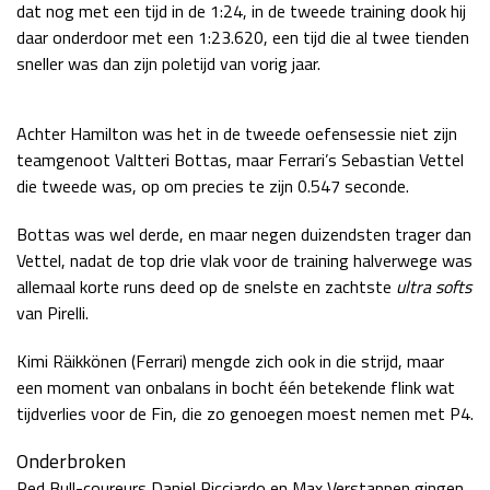
dat nog met een tijd in de 1:24, in de tweede training dook hij
Race
zo 21:00 - 23:00
daar onderdoor met een 1:23.620, een tijd die al twee tienden
GP ABU DHABI 2026
04 - 06 dec
sneller was dan zijn poletijd van vorig jaar.
Kwalificatie
za 05:00 - 06:00
Race
zo 05:00 - 07:00
Achter Hamilton was het in de tweede oefensessie niet zijn
Kwalificatie
za 15:00 - 16:00
teamgenoot Valtteri Bottas, maar Ferrari’s Sebastian Vettel
Race
zo 14:00 - 16:00
die tweede was, op om precies te zijn 0.547 seconde.
Bottas was wel derde, en maar negen duizendsten trager dan
GP QATAR 2026
27 - 29 nov
Vettel, nadat de top drie vlak voor de training halverwege was
allemaal korte runs deed op de snelste en zachtste
ultra soft
s
van Pirelli.
Kwalificatie
za 19:00 - 20:00
Kimi Räikkönen (Ferrari) mengde zich ook in die strijd, maar
Race
zo 17:00 - 19:00
een moment van onbalans in bocht één betekende flink wat
tijdverlies voor de Fin, die zo genoegen moest nemen met P4.
Onderbroken
Red Bull-coureurs Daniel Ricciardo en Max Verstappen gingen