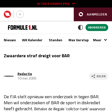
ACTUELE GRANDS PRIX
AANMELDEN
GP SPANJE 2026
11 - 13 sep
ABONNEREN
Nieuws
WK Kalender
Standen
Max Verstappen
Meer
Podca
Kwalificatie
za 16:00 - 17:00
Zwaardere straf dreigt voor BAR
Race
zo 15:00 - 17:00
Redactie
GP SINGAPORE 2026
09 - 11 okt
DELEN
10 mei 2005
GP AZERBEIDZJAN 2026
24 - 26 sep
De FIA stelt opnieuw een onderzoek in tegen BAR.
Kwalificatie
za 15:00 - 16:00
Men wil onderzoeken of BAR de sport in diskrediet
Race
zo 14:00 - 16:00
heeft gebracht.
Behalve de illegale ’collctor-tank’ waarvoor
Kwalificatie
vr 14:00 - 15:00