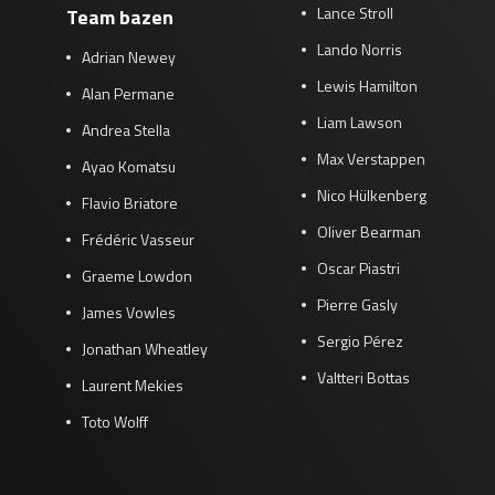
Lance Stroll
Team bazen
Lando Norris
Adrian Newey
Lewis Hamilton
Alan Permane
Liam Lawson
Andrea Stella
Max Verstappen
Ayao Komatsu
Nico Hülkenberg
Flavio Briatore
Oliver Bearman
Frédéric Vasseur
Oscar Piastri
Graeme Lowdon
Pierre Gasly
James Vowles
Sergio Pérez
Jonathan Wheatley
Valtteri Bottas
Laurent Mekies
Toto Wolff