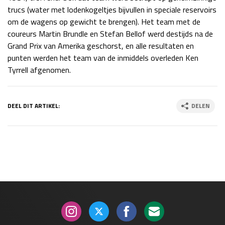
trucs (water met lodenkogeltjes bijvullen in speciale reservoirs
Race
zo 21:00 - 23:00
om de wagens op gewicht te brengen). Het team met de
GP ABU DHABI 2026
04 - 06 dec
coureurs Martin Brundle en Stefan Bellof werd destijds na de
Kwalificatie
za 05:00 - 06:00
Grand Prix van Amerika geschorst, en alle resultaten en
Race
zo 05:00 - 07:00
punten werden het team van de inmiddels overleden Ken
Tyrrell afgenomen.
Kwalificatie
za 15:00 - 16:00
Race
zo 14:00 - 16:00
DEEL DIT ARTIKEL:
DELEN
GP QATAR 2026
27 - 29 nov
Kwalificatie
za 19:00 - 20:00
Race
zo 17:00 - 19:00