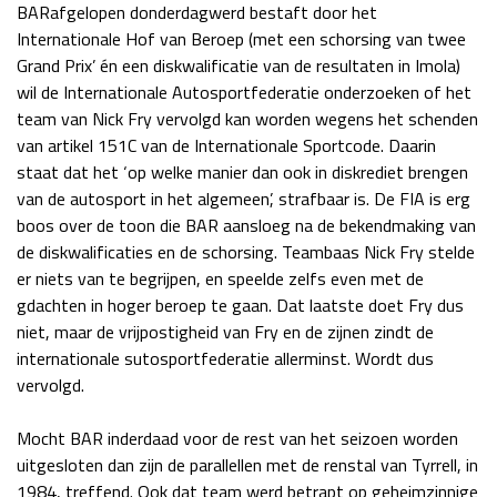
BARafgelopen donderdagwerd bestaft door het
Race
za 13:00 - 15:00
Internationale Hof van Beroep (met een schorsing van twee
Grand Prix’ én een diskwalificatie van de resultaten in Imola)
wil de Internationale Autosportfederatie onderzoeken of het
GP VERENIGDE STATEN 2026
23 - 25 okt
team van Nick Fry vervolgd kan worden wegens het schenden
van artikel 151C van de Internationale Sportcode. Daarin
staat dat het ‘op welke manier dan ook in diskrediet brengen
GP SÃO PAULO 2026
06 - 08 nov
van de autosport in het algemeen’, strafbaar is. De FIA is erg
Kwalificatie
za 23:00 - 00:00
boos over de toon die BAR aansloeg na de bekendmaking van
Race
zo 21:00 - 23:00
de diskwalificaties en de schorsing. Teambaas Nick Fry stelde
er niets van te begrijpen, en speelde zelfs even met de
Kwalificatie
za 19:00 - 20:00
gdachten in hoger beroep te gaan. Dat laatste doet Fry dus
Race
zo 18:00 - 20:00
niet, maar de vrijpostigheid van Fry en de zijnen zindt de
internationale sutosportfederatie allerminst. Wordt dus
vervolgd.
GP MEXICO 2026
30 okt - 01 nov
Mocht BAR inderdaad voor de rest van het seizoen worden
uitgesloten dan zijn de parallellen met de renstal van Tyrrell, in
LAS VEGAS GRAND PRIX 2026
20 - 22 nov
1984, treffend. Ook dat team werd betrapt op geheimzinnige
Kwalificatie
za 22:00 - 23:00