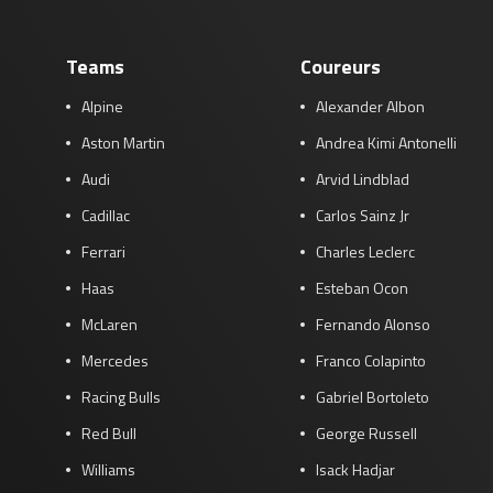
Teams
Coureurs
Alpine
Alexander Albon
Aston Martin
Andrea Kimi Antonelli
Audi
Arvid Lindblad
Cadillac
Carlos Sainz Jr
Ferrari
Charles Leclerc
Haas
Esteban Ocon
McLaren
Fernando Alonso
Mercedes
Franco Colapinto
Racing Bulls
Gabriel Bortoleto
Red Bull
George Russell
Williams
Isack Hadjar