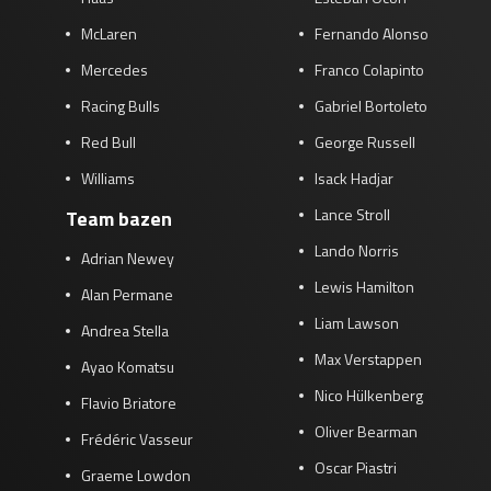
Race
zo 21:00 - 23:00
McLaren
Fernando Alonso
GP ABU DHABI 2026
04 - 06 dec
Mercedes
Franco Colapinto
Kwalificatie
za 05:00 - 06:00
Race
zo 05:00 - 07:00
Racing Bulls
Gabriel Bortoleto
Red Bull
George Russell
Kwalificatie
za 15:00 - 16:00
Williams
Isack Hadjar
Race
zo 14:00 - 16:00
Lance Stroll
Team bazen
GP QATAR 2026
27 - 29 nov
Lando Norris
Adrian Newey
Lewis Hamilton
Alan Permane
Liam Lawson
Andrea Stella
Kwalificatie
za 19:00 - 20:00
Max Verstappen
Ayao Komatsu
Race
zo 17:00 - 19:00
Nico Hülkenberg
Flavio Briatore
Oliver Bearman
Frédéric Vasseur
Oscar Piastri
Graeme Lowdon