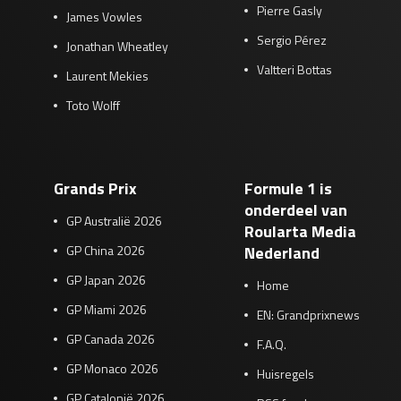
Pierre Gasly
James Vowles
Sergio Pérez
Jonathan Wheatley
Valtteri Bottas
Laurent Mekies
Toto Wolff
Grands Prix
Formule 1 is
onderdeel van
GP Australië 2026
Roularta Media
GP China 2026
Nederland
GP Japan 2026
Home
GP Miami 2026
EN: Grandprixnews
GP Canada 2026
F.A.Q.
GP Monaco 2026
Huisregels
GP Catalonië 2026