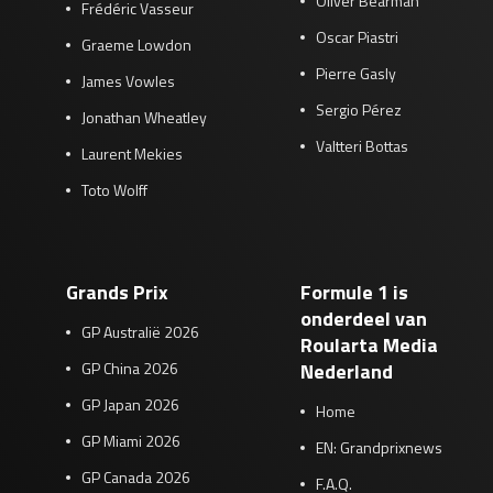
Oliver Bearman
Frédéric Vasseur
Oscar Piastri
Graeme Lowdon
Pierre Gasly
James Vowles
Sergio Pérez
Jonathan Wheatley
Valtteri Bottas
Laurent Mekies
Toto Wolff
Grands Prix
Formule 1 is
onderdeel van
GP Australië 2026
Roularta Media
GP China 2026
Nederland
GP Japan 2026
Home
GP Miami 2026
EN: Grandprixnews
GP Canada 2026
F.A.Q.