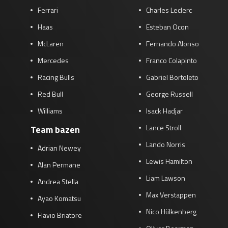
Ferrari
Charles Leclerc
Race
zo 21:00 - 23:00
GP ABU DHABI 2026
04 - 06 dec
Haas
Esteban Ocon
Kwalificatie
za 05:00 - 06:00
McLaren
Fernando Alonso
Race
zo 05:00 - 07:00
Mercedes
Franco Colapinto
Kwalificatie
za 15:00 - 16:00
Racing Bulls
Gabriel Bortoleto
Race
zo 14:00 - 16:00
Red Bull
George Russell
Williams
Isack Hadjar
GP QATAR 2026
27 - 29 nov
Lance Stroll
Team bazen
Lando Norris
Adrian Newey
Lewis Hamilton
Kwalificatie
za 19:00 - 20:00
Alan Permane
Race
zo 17:00 - 19:00
Liam Lawson
Andrea Stella
Max Verstappen
Ayao Komatsu
Nico Hülkenberg
Flavio Briatore