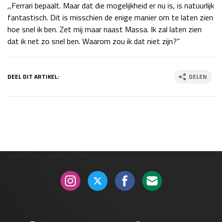
,,Ferrari bepaalt. Maar dat die mogelijkheid er nu is, is natuurlijk
Race
zo 21:00 - 23:00
fantastisch. Dit is misschien de enige manier om te laten zien
GP ABU DHABI 2026
04 - 06 dec
hoe snel ik ben. Zet mij maar naast Massa. Ik zal laten zien
Kwalificatie
za 05:00 - 06:00
dat ik net zo snel ben. Waarom zou ik dat niet zijn?”
Race
zo 05:00 - 07:00
Kwalificatie
za 15:00 - 16:00
DEEL DIT ARTIKEL:
DELEN
Race
zo 14:00 - 16:00
GP QATAR 2026
27 - 29 nov
Kwalificatie
za 19:00 - 20:00
Race
zo 17:00 - 19:00