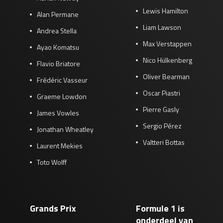
Lewis Hamilton
Alan Permane
Liam Lawson
Andrea Stella
Max Verstappen
Ayao Komatsu
Nico Hülkenberg
Flavio Briatore
Oliver Bearman
Frédéric Vasseur
Oscar Piastri
Graeme Lowdon
Pierre Gasly
James Vowles
Sergio Pérez
Jonathan Wheatley
Valtteri Bottas
Laurent Mekies
Toto Wolff
Grands Prix
Formule 1 is
onderdeel van