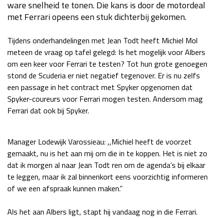
ware snelheid te tonen. Die kans is door de motordeal
Race
za 13:00 - 15:00
met Ferrari opeens een stuk dichterbij gekomen.
Tijdens onderhandelingen met Jean Todt heeft Michiel Mol
GP VERENIGDE STATEN 2026
23 - 25 okt
meteen de vraag op tafel gelegd: Is het mogelijk voor Albers
om een keer voor Ferrari te testen? Tot hun grote genoegen
stond de Scuderia er niet negatief tegenover. Er is nu zelfs
GP SÃO PAULO 2026
06 - 08 nov
een passage in het contract met Spyker opgenomen dat
Kwalificatie
za 23:00 - 00:00
Spyker-coureurs voor Ferrari mogen testen. Andersom mag
Race
zo 21:00 - 23:00
Ferrari dat ook bij Spyker.
Kwalificatie
za 19:00 - 20:00
Manager Lodewijk Varossieau: ,,Michiel heeft de voorzet
Race
zo 18:00 - 20:00
gemaakt, nu is het aan mij om die in te koppen. Het is niet zo
dat ik morgen al naar Jean Todt ren om de agenda’s bij elkaar
GP MEXICO 2026
30 okt - 01 nov
te leggen, maar ik zal binnenkort eens voorzichtig informeren
of we een afspraak kunnen maken.”
LAS VEGAS GRAND PRIX 2026
20 - 22 nov
Als het aan Albers ligt, stapt hij vandaag nog in die Ferrari.
Kwalificatie
za 22:00 - 23:00