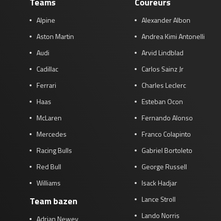
Teams
Coureurs
Alpine
Alexander Albon
Aston Martin
Andrea Kimi Antonelli
Audi
Arvid Lindblad
Cadillac
Carlos Sainz Jr
Ferrari
Charles Leclerc
Haas
Esteban Ocon
McLaren
Fernando Alonso
Mercedes
Franco Colapinto
Racing Bulls
Gabriel Bortoleto
Red Bull
George Russell
Williams
Isack Hadjar
Lance Stroll
Team bazen
Lando Norris
Adrian Newey