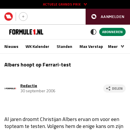
ACTUELE GRANDS PRIX
AANMELDEN
GP SPANJE 2026
11 - 13 sep
ABONNEREN
Nieuws
WK Kalender
Standen
Max Verstappen
Meer
Podca
Kwalificatie
za 16:00 - 17:00
Albers hoopt op Ferrari-test
Race
zo 15:00 - 17:00
Redactie
GP SINGAPORE 2026
09 - 11 okt
DELEN
30 september 2006
GP AZERBEIDZJAN 2026
24 - 26 sep
Kwalificatie
za 15:00 - 16:00
Al jaren droomt Christijan Albers ervan om voor een
Race
zo 14:00 - 16:00
topteam te testen. Volgens hem de enige kans om zijn
Kwalificatie
vr 14:00 - 15:00