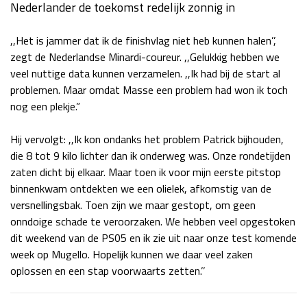
Nederlander de toekomst redelijk zonnig in
Race
za 13:00 - 15:00
,,Het is jammer dat ik de finishvlag niet heb kunnen halen’’,
zegt de Nederlandse Minardi-coureur. ,,Gelukkig hebben we
GP VERENIGDE STATEN 2026
23 - 25 okt
veel nuttige data kunnen verzamelen. ,,Ik had bij de start al
problemen. Maar omdat Masse een problem had won ik toch
nog een plekje.”
GP SÃO PAULO 2026
06 - 08 nov
Kwalificatie
za 23:00 - 00:00
Hij vervolgt: ,,Ik kon ondanks het problem Patrick bijhouden,
Race
zo 21:00 - 23:00
die 8 tot 9 kilo lichter dan ik onderweg was. Onze rondetijden
zaten dicht bij elkaar. Maar toen ik voor mijn eerste pitstop
Kwalificatie
za 19:00 - 20:00
binnenkwam ontdekten we een olielek, afkomstig van de
Race
zo 18:00 - 20:00
versnellingsbak. Toen zijn we maar gestopt, om geen
onndoige schade te veroorzaken. We hebben veel opgestoken
dit weekend van de PS05 en ik zie uit naar onze test komende
GP MEXICO 2026
30 okt - 01 nov
week op Mugello. Hopelijk kunnen we daar veel zaken
oplossen en een stap voorwaarts zetten.’’
LAS VEGAS GRAND PRIX 2026
20 - 22 nov
Kwalificatie
za 22:00 - 23:00