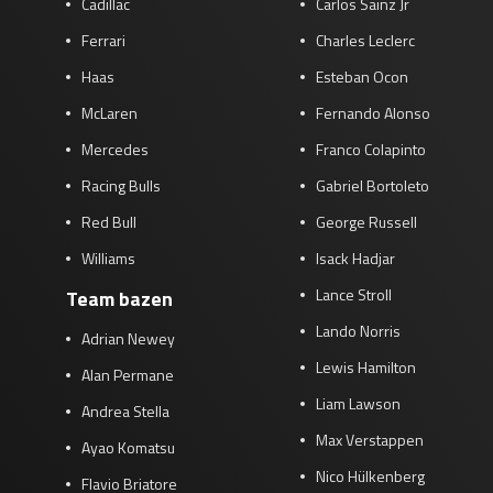
Cadillac
Carlos Sainz Jr
Ferrari
Charles Leclerc
Haas
Esteban Ocon
McLaren
Fernando Alonso
Mercedes
Franco Colapinto
Racing Bulls
Gabriel Bortoleto
Red Bull
George Russell
Williams
Isack Hadjar
Lance Stroll
Team bazen
Lando Norris
Adrian Newey
Lewis Hamilton
Alan Permane
Liam Lawson
Andrea Stella
Max Verstappen
Ayao Komatsu
Nico Hülkenberg
Flavio Briatore