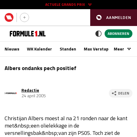
ACTUELE GRANDS PRIX
AANMELDEN
GP SPANJE 2026
11 - 13 sep
ABONNEREN
Nieuws
WK Kalender
Standen
Max Verstappen
Meer
Podca
Kwalificatie
za 16:00 - 17:00
Albers ondanks pech positief
Race
zo 15:00 - 17:00
Redactie
GP SINGAPORE 2026
09 - 11 okt
DELEN
24 april 2005
GP AZERBEIDZJAN 2026
24 - 26 sep
Christijan Albers moest al na 21 ronden naar de kant
Kwalificatie
za 15:00 - 16:00
met&nbsp;een olielekkage in de
Race
zo 14:00 - 16:00
versnellingsbak&nbsp;van zijn PS05. Toch ziet de
Kwalificatie
vr 14:00 - 15:00