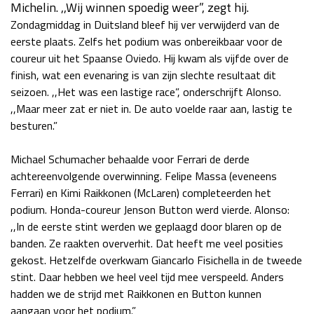
Michelin. ,,Wij winnen spoedig weer”, zegt hij.
Race
za 13:00 - 15:00
Zondagmiddag in Duitsland bleef hij ver verwijderd van de
eerste plaats. Zelfs het podium was onbereikbaar voor de
coureur uit het Spaanse Oviedo. Hij kwam als vijfde over de
GP VERENIGDE STATEN 2026
23 - 25 okt
finish, wat een evenaring is van zijn slechte resultaat dit
seizoen. ,,Het was een lastige race”, onderschrijft Alonso.
,,Maar meer zat er niet in. De auto voelde raar aan, lastig te
GP SÃO PAULO 2026
06 - 08 nov
besturen.”
Kwalificatie
za 23:00 - 00:00
Race
zo 21:00 - 23:00
Michael Schumacher behaalde voor Ferrari de derde
achtereenvolgende overwinning. Felipe Massa (eveneens
Kwalificatie
za 19:00 - 20:00
Ferrari) en Kimi Raikkonen (McLaren) completeerden het
Race
zo 18:00 - 20:00
podium. Honda-coureur Jenson Button werd vierde. Alonso:
,,In de eerste stint werden we geplaagd door blaren op de
banden. Ze raakten oververhit. Dat heeft me veel posities
GP MEXICO 2026
30 okt - 01 nov
gekost. Hetzelfde overkwam Giancarlo Fisichella in de tweede
stint. Daar hebben we heel veel tijd mee verspeeld. Anders
hadden we de strijd met Raikkonen en Button kunnen
LAS VEGAS GRAND PRIX 2026
20 - 22 nov
aangaan voor het podium.”
Kwalificatie
za 22:00 - 23:00