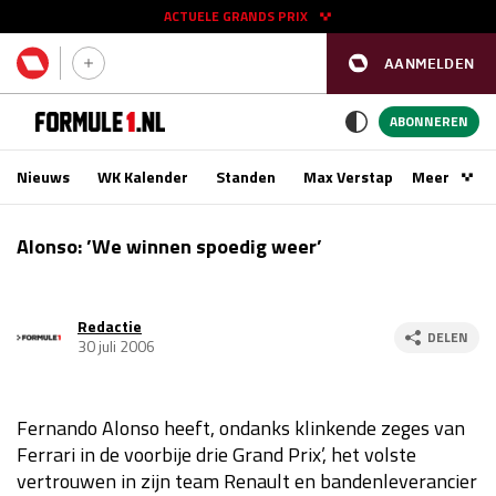
ACTUELE GRANDS PRIX
AANMELDEN
GP SPANJE 2026
11 - 13 sep
ABONNEREN
Nieuws
WK Kalender
Standen
Max Verstappen
Meer
Podca
Kwalificatie
za 16:00 - 17:00
Alonso: ’We winnen spoedig weer’
Race
zo 15:00 - 17:00
Redactie
GP SINGAPORE 2026
09 - 11 okt
DELEN
30 juli 2006
GP AZERBEIDZJAN 2026
24 - 26 sep
Fernando Alonso heeft, ondanks klinkende zeges van
Kwalificatie
za 15:00 - 16:00
Ferrari in de voorbije drie Grand Prix’, het volste
Race
zo 14:00 - 16:00
vertrouwen in zijn team Renault en bandenleverancier
Kwalificatie
vr 14:00 - 15:00