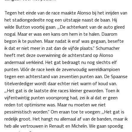
Race
zo 21:00 - 23:00
Tegen het einde van de race maakte Alonso bij het inrijden van
GP ABU DHABI 2026
04 - 06 dec
het stadiongedeelte nog een uitstapje naast de baan. Hij
Kwalificatie
za 05:00 - 06:00
wilde Button voorbij gaan. ,,De achterkant van de auto gleed
Race
zo 05:00 - 07:00
nogal. Maar er was een kans om hem in te halen. Daarom
begon ik te pushen. Maar nadat ik eraf was gegaan, besefte
Kwalificatie
za 15:00 - 16:00
ik dat er niet meer in zat dan de vijfde plaats.” Schumacher
Race
zo 14:00 - 16:00
heeft met deze overwinning de achterstand op Alonso
andermaal verkleind. Het gat bedraagt nu nog slechts elf
GP QATAR 2026
27 - 29 nov
punten. Vóór de race keek de zevenvoudig wereldkampioen
tegen een achterstand van zeventien punten aan. De Spaanse
titelverdediger wordt daar echter niet warm of koud van.
,,Het gat is de laatste drie races kleiner geworden. Toen ik
Kwalificatie
za 19:00 - 20:00
vijfentwintig punten voorsprong had, zei ik al dat er geen
Race
zo 17:00 - 19:00
reden tot optimisme was. Maar nu moeten we niet
pessimistisch worden.” Om eraan toe te voegen: ,,Het gat is
redelijk groot. Het hangt nu allemaal af van de banden, maar ik
heb alle vertrouwen in Renault en Michelin. We gaan spoedig