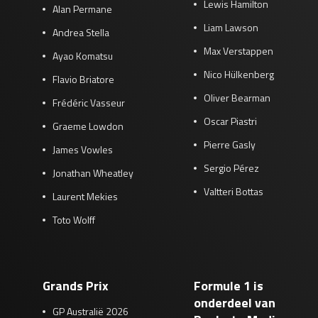
Lewis Hamilton
Alan Permane
Liam Lawson
Andrea Stella
Max Verstappen
Ayao Komatsu
Nico Hülkenberg
Flavio Briatore
Oliver Bearman
Frédéric Vasseur
Oscar Piastri
Graeme Lowdon
Pierre Gasly
James Vowles
Sergio Pérez
Jonathan Wheatley
Valtteri Bottas
Laurent Mekies
Toto Wolff
Grands Prix
Formule 1 is
onderdeel van
GP Australië 2026