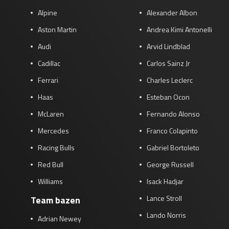
Alpine
Alexander Albon
Aston Martin
Andrea Kimi Antonelli
Audi
Arvid Lindblad
Cadillac
Carlos Sainz Jr
Ferrari
Charles Leclerc
Haas
Esteban Ocon
McLaren
Fernando Alonso
Mercedes
Franco Colapinto
Racing Bulls
Gabriel Bortoleto
Red Bull
George Russell
Williams
Isack Hadjar
Lance Stroll
Team bazen
Lando Norris
Adrian Newey