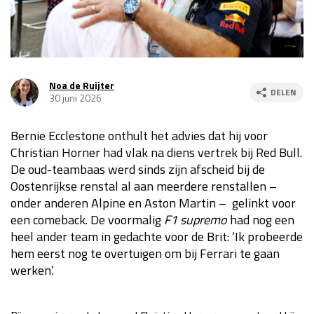
Race
za 13:00 - 15:00
GP VERENIGDE STATEN 2026
23 - 25 okt
Noa de Ruijter
DELEN
30 juni 2026
GP SÃO PAULO 2026
06 - 08 nov
Bernie Ecclestone onthult het advies dat hij voor
Kwalificatie
za 23:00 - 00:00
Christian Horner had vlak na diens vertrek bij Red Bull.
Race
zo 21:00 - 23:00
De oud-teambaas werd sinds zijn afscheid bij de
Oostenrijkse renstal al aan meerdere renstallen –
Kwalificatie
za 19:00 - 20:00
onder anderen Alpine en Aston Martin – gelinkt voor
Race
zo 18:00 - 20:00
een comeback. De voormalig
F1 supremo
had nog een
heel ander team in gedachte voor de Brit: ‘Ik probeerde
GP MEXICO 2026
30 okt - 01 nov
hem eerst nog te overtuigen om bij Ferrari te gaan
werken’.
LAS VEGAS GRAND PRIX 2026
20 - 22 nov
Kwalificatie
za 22:00 - 23:00