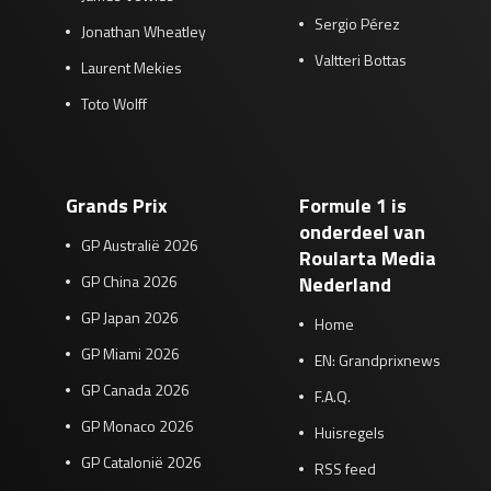
Sergio Pérez
Jonathan Wheatley
Valtteri Bottas
Laurent Mekies
Toto Wolff
Grands Prix
Formule 1 is
onderdeel van
GP Australië 2026
Roularta Media
GP China 2026
Nederland
GP Japan 2026
Home
GP Miami 2026
EN: Grandprixnews
GP Canada 2026
F.A.Q.
GP Monaco 2026
Huisregels
GP Catalonië 2026
RSS feed