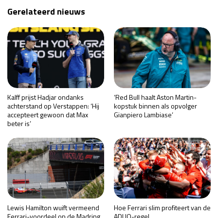
Gerelateerd nieuws
Kalff prijst Hadjar ondanks
‘Red Bull haalt Aston Martin-
achterstand op Verstappen: ‘Hij
kopstuk binnen als opvolger
accepteert gewoon dat Max
Gianpiero Lambiase’
beter is’
Lewis Hamilton wuift vermeend
Hoe Ferrari slim profiteert van de
Ferrari-voordeel op de Madring
ADUO-regel