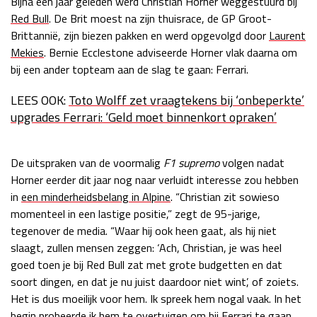
Bijna een jaar geleden werd Christian Horner weggestuurd bij
Red Bull
. De Brit moest na zijn thuisrace, de GP Groot-
Race
zo 21:00 - 23:00
GP ABU DHABI 2026
04 - 06 dec
Brittannië, zijn biezen pakken en werd opgevolgd door
Laurent
Kwalificatie
za 05:00 - 06:00
Mekies
. Bernie Ecclestone adviseerde Horner vlak daarna om
Race
zo 05:00 - 07:00
bij een ander topteam aan de slag te gaan: Ferrari.
LEES OOK:
Toto Wolff zet vraagtekens bij ‘onbeperkte’
Kwalificatie
za 15:00 - 16:00
upgrades Ferrari: ‘Geld moet binnenkort opraken’
Race
zo 14:00 - 16:00
GP QATAR 2026
27 - 29 nov
De uitspraken van de voormalig
F1 supremo
volgen nadat
Horner eerder dit jaar nog naar verluidt interesse zou hebben
in
een minderheidsbelang in Alpine
. “Christian zit sowieso
momenteel in een lastige positie,” zegt de 95-jarige,
Kwalificatie
za 19:00 - 20:00
tegenover de media. “Waar hij ook heen gaat, als hij niet
Race
zo 17:00 - 19:00
slaagt, zullen mensen zeggen: ‘Ach, Christian, je was heel
goed toen je bij Red Bull zat met grote budgetten en dat
soort dingen, en dat je nu juist daardoor niet wint’, of zoiets.
Het is dus moeilijk voor hem. Ik spreek hem nogal vaak. In het
begin probeerde ik hem te overtuigen om bij Ferrari te gaan