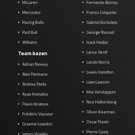
McLaren
Fernando Alonso
Mercedes
Franco Colapinto
Racing Bulls
Gabriel Bortoleto
Red Bull
George Russell
Williams
Isack Hadjar
Lance Stroll
Team bazen
Lando Norris
Adrian Newey
Lewis Hamilton
Alan Permane
Liam Lawson
Andrea Stella
Max Verstappen
Ayao Komatsu
Nico Hülkenberg
Flavio Briatore
Oliver Bearman
Frédéric Vasseur
Oscar Piastri
Graeme Lowdon
Pierre Gasly
James Vowles