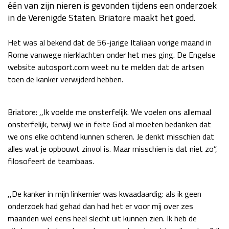
één van zijn nieren is gevonden tijdens een onderzoek
Race
za 13:00 - 15:00
in de Verenigde Staten. Briatore maakt het goed.
Het was al bekend dat de 56-jarige Italiaan vorige maand in
GP VERENIGDE STATEN 2026
23 - 25 okt
Rome vanwege nierklachten onder het mes ging. De Engelse
website autosport.com weet nu te melden dat de artsen
toen de kanker verwijderd hebben.
GP SÃO PAULO 2026
06 - 08 nov
Kwalificatie
za 23:00 - 00:00
Briatore: ,,Ik voelde me onsterfelijk. We voelen ons allemaal
Race
zo 21:00 - 23:00
onsterfelijk, terwijl we in feite God al moeten bedanken dat
we ons elke ochtend kunnen scheren. Je denkt misschien dat
Kwalificatie
za 19:00 - 20:00
alles wat je opbouwt zinvol is. Maar misschien is dat niet zo”,
Race
zo 18:00 - 20:00
filosofeert de teambaas.
GP MEXICO 2026
30 okt - 01 nov
,,De kanker in mijn linkernier was kwaadaardig: als ik geen
onderzoek had gehad dan had het er voor mij over zes
LAS VEGAS GRAND PRIX 2026
20 - 22 nov
maanden wel eens heel slecht uit kunnen zien. Ik heb de
Kwalificatie
za 22:00 - 23:00