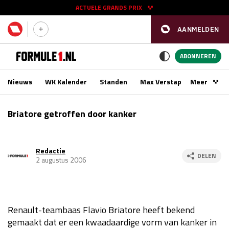
ACTUELE GRANDS PRIX
AANMELDEN
GP SPANJE 2026
11 - 13 sep
ABONNEREN
Nieuws
WK Kalender
Standen
Max Verstappen
Meer
Podca
Kwalificatie
za 16:00 - 17:00
Briatore getroffen door kanker
Race
zo 15:00 - 17:00
Redactie
GP SINGAPORE 2026
09 - 11 okt
DELEN
2 augustus 2006
GP AZERBEIDZJAN 2026
24 - 26 sep
Kwalificatie
za 15:00 - 16:00
Renault-teambaas Flavio Briatore heeft bekend
Race
zo 14:00 - 16:00
gemaakt dat er een kwaadaardige vorm van kanker in
Kwalificatie
vr 14:00 - 15:00