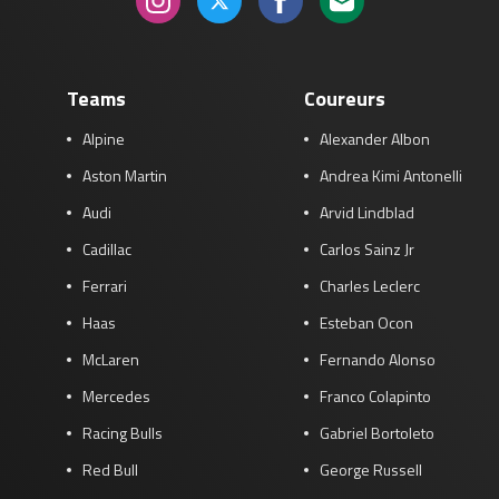
Teams
Coureurs
Alpine
Alexander Albon
Aston Martin
Andrea Kimi Antonelli
Audi
Arvid Lindblad
Cadillac
Carlos Sainz Jr
Ferrari
Charles Leclerc
Haas
Esteban Ocon
McLaren
Fernando Alonso
Mercedes
Franco Colapinto
Racing Bulls
Gabriel Bortoleto
Red Bull
George Russell