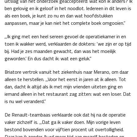
uitslag van het onderzoek geaccepteerd: wat kon ik anders? Ik
Race
zo 21:00 - 23:00
ben gelovig en ik geloof in het noodlot. Iedereen in dit leven is
GP ABU DHABI 2026
04 - 06 dec
als een boek, je kunt zo nu en dan wat hoofdstukken
Kwalificatie
za 05:00 - 06:00
aanpassen, maar je kan niet het complete boek omgooien.”
Race
zo 05:00 - 07:00
,,Ik ging met een heel sereen gevoel de operatiekamer in en
Kwalificatie
za 15:00 - 16:00
toen ik wakker werd, verklaarden de dokters: ‘we zijn er op tijd
bij. Had je zes maanden gewacht, dan was het moeilijk
Race
zo 14:00 - 16:00
geworden.’ En dus dacht ik: wat een geluk.”
GP QATAR 2026
27 - 29 nov
Briatore vertrok vanuit het ziekenhuis naar Merano, om daar
alleen te herstellen. ,,Voor het eerst in jaren at ik alleen. Tot
dan, dacht ik altijd als ik met mijn vrienden uiteten ging en
iemand alleen in het restaurant zag zitten: wat een loser. Dat
Kwalificatie
za 19:00 - 20:00
is nu wel veranderd.”
Race
zo 17:00 - 19:00
De Renault-teambaas verklaarde ook dat hij na de operatie
vaker zichzelf is. ,,Dat ga ik vaker doen. Mijn vorige leven
bestond bovendien voor vijftien procent uit overtolligheid.
Daar kan ik zonder. Ik wil meer tijd aan mezelf besteden en