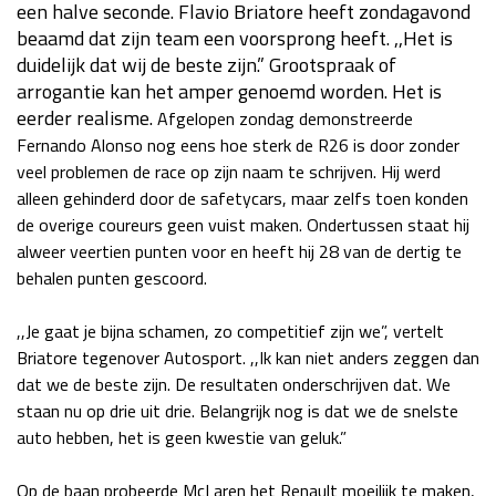
een halve seconde. Flavio Briatore heeft zondagavond
Race
za 13:00 - 15:00
beaamd dat zijn team een voorsprong heeft. ,,Het is
duidelijk dat wij de beste zijn.” Grootspraak of
arrogantie kan het amper genoemd worden. Het is
GP VERENIGDE STATEN 2026
23 - 25 okt
eerder realisme.
Afgelopen zondag demonstreerde
Fernando Alonso nog eens hoe sterk de R26 is door zonder
veel problemen de race op zijn naam te schrijven. Hij werd
GP SÃO PAULO 2026
06 - 08 nov
alleen gehinderd door de safetycars, maar zelfs toen konden
Kwalificatie
za 23:00 - 00:00
de overige coureurs geen vuist maken. Ondertussen staat hij
Race
zo 21:00 - 23:00
alweer veertien punten voor en heeft hij 28 van de dertig te
behalen punten gescoord.
Kwalificatie
za 19:00 - 20:00
Race
zo 18:00 - 20:00
,,Je gaat je bijna schamen, zo competitief zijn we”, vertelt
Briatore tegenover Autosport. ,,Ik kan niet anders zeggen dan
dat we de beste zijn. De resultaten onderschrijven dat. We
GP MEXICO 2026
30 okt - 01 nov
staan nu op drie uit drie. Belangrijk nog is dat we de snelste
auto hebben, het is geen kwestie van geluk.”
LAS VEGAS GRAND PRIX 2026
20 - 22 nov
Op de baan probeerde McLaren het Renault moeilijk te maken,
Kwalificatie
za 22:00 - 23:00