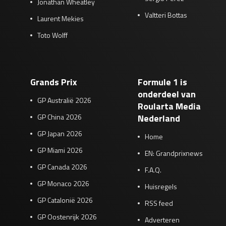
Jonathan Wheatley
Valtteri Bottas
Laurent Mekies
Toto Wolff
Grands Prix
Formule 1 is
onderdeel van
GP Australië 2026
Roularta Media
GP China 2026
Nederland
GP Japan 2026
Home
GP Miami 2026
EN: Grandprixnews
GP Canada 2026
F.A.Q.
GP Monaco 2026
Huisregels
GP Catalonië 2026
RSS feed
GP Oostenrijk 2026
Adverteren