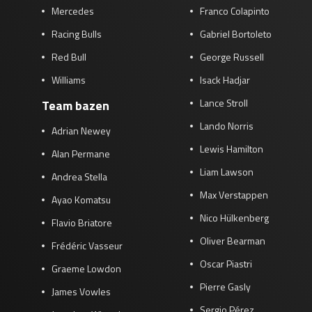
Mercedes
Franco Colapinto
Racing Bulls
Gabriel Bortoleto
Red Bull
George Russell
Williams
Isack Hadjar
Lance Stroll
Team bazen
Lando Norris
Adrian Newey
Lewis Hamilton
Alan Permane
Liam Lawson
Andrea Stella
Max Verstappen
Ayao Komatsu
Nico Hülkenberg
Flavio Briatore
Oliver Bearman
Frédéric Vasseur
Oscar Piastri
Graeme Lowdon
Pierre Gasly
James Vowles
Sergio Pérez