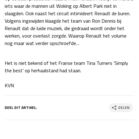
iets waar de mannen uit Woking op Albert Park niet in
Race
zo 21:00 - 23:00
slaagden. Ook naast het circuit intimideert Renault de buren.
GP ABU DHABI 2026
04 - 06 dec
Volgens ingewijden klaagde het team van Ron Dennis bij
Kwalificatie
za 05:00 - 06:00
Renault dat de luide muziek, die gedraaid wordt onder het
Race
zo 05:00 - 07:00
werken, voor overlast zorgde. Waarop Renault het volume
nog maar wat verder opschroefde…
Kwalificatie
za 15:00 - 16:00
Race
zo 14:00 - 16:00
Het is niet bekend of het Franse team Tina Turners ’Simply
GP QATAR 2026
27 - 29 nov
the best’ op herhaalstand had staan.
KVN
Kwalificatie
za 19:00 - 20:00
Race
zo 17:00 - 19:00
DEEL DIT ARTIKEL:
DELEN