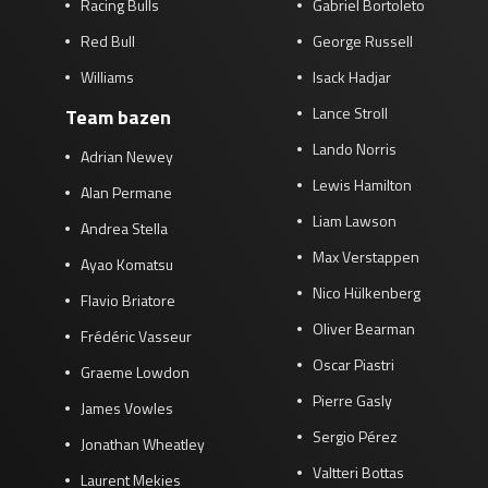
Racing Bulls
Gabriel Bortoleto
Red Bull
George Russell
Williams
Isack Hadjar
Lance Stroll
Team bazen
Lando Norris
Adrian Newey
Lewis Hamilton
Alan Permane
Liam Lawson
Andrea Stella
Max Verstappen
Ayao Komatsu
Nico Hülkenberg
Flavio Briatore
Oliver Bearman
Frédéric Vasseur
Oscar Piastri
Graeme Lowdon
Pierre Gasly
James Vowles
Sergio Pérez
Jonathan Wheatley
Valtteri Bottas
Laurent Mekies