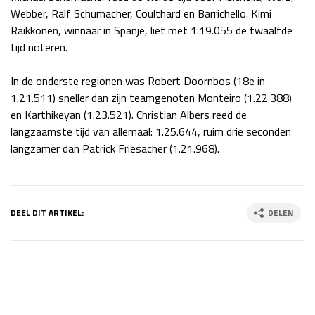
Webber, Ralf Schumacher, Coulthard en Barrichello. Kimi
Race
zo 21:00 - 23:00
Raikkonen, winnaar in Spanje, liet met 1.19.055 de twaalfde
GP ABU DHABI 2026
04 - 06 dec
tijd noteren.
Kwalificatie
za 05:00 - 06:00
Race
zo 05:00 - 07:00
In de onderste regionen was Robert Doornbos (18e in
1.21.511) sneller dan zijn teamgenoten Monteiro (1.22.388)
Kwalificatie
za 15:00 - 16:00
en Karthikeyan (1.23.521). Christian Albers reed de
Race
zo 14:00 - 16:00
langzaamste tijd van allemaal: 1.25.644, ruim drie seconden
langzamer dan Patrick Friesacher (1.21.968).
GP QATAR 2026
27 - 29 nov
DEEL DIT ARTIKEL:
DELEN
Kwalificatie
za 19:00 - 20:00
Race
zo 17:00 - 19:00