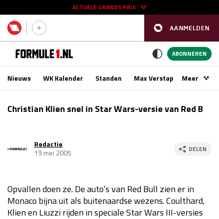
ACTUELE GRANDS PRIX
AANMELDEN
GP SPANJE 2026
11 - 13 sep
ABONNEREN
Nieuws
WK Kalender
Standen
Max Verstappen
Meer
Podca
Kwalificatie
za 16:00 - 17:00
Christian Klien snel in Star Wars-versie van Red B
Race
zo 15:00 - 17:00
Redactie
GP SINGAPORE 2026
09 - 11 okt
DELEN
19 mei 2005
GP AZERBEIDZJAN 2026
24 - 26 sep
Opvallen doen ze. De auto’s van Red Bull zien er in
Kwalificatie
za 15:00 - 16:00
Monaco bijna uit als buitenaardse wezens. Coulthard,
Race
zo 14:00 - 16:00
Klien en Liuzzi rijden in speciale Star Wars III-versies
Kwalificatie
vr 14:00 - 15:00