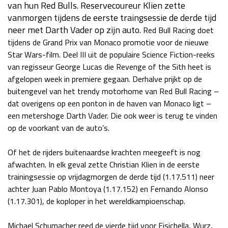
van hun Red Bulls. Reservecoureur Klien zette
Race
za 13:00 - 15:00
vanmorgen tijdens de eerste traingsessie de derde tijd
neer met Darth Vader op zijn auto.
Red Bull Racing doet
tijdens de Grand Prix van Monaco promotie voor de nieuwe
GP VERENIGDE STATEN 2026
23 - 25 okt
Star Wars-film. Deel III uit de populaire Science Fiction-reeks
van regisseur George Lucas die Revenge of the Sith heet is
afgelopen week in premiere gegaan. Derhalve prijkt op de
GP SÃO PAULO 2026
06 - 08 nov
buitengevel van het trendy motorhome van Red Bull Racing –
Kwalificatie
za 23:00 - 00:00
dat overigens op een ponton in de haven van Monaco ligt –
Race
zo 21:00 - 23:00
een metershoge Darth Vader. Die ook weer is terug te vinden
op de voorkant van de auto’s.
Kwalificatie
za 19:00 - 20:00
Race
zo 18:00 - 20:00
Of het de rijders buitenaardse krachten meegeeft is nog
afwachten. In elk geval zette Christian Klien in de eerste
trainingsessie op vrijdagmorgen de derde tijd (1.17.511) neer
GP MEXICO 2026
30 okt - 01 nov
achter Juan Pablo Montoya (1.17.152) en Fernando Alonso
(1.17.301), de koploper in het wereldkampioenschap.
LAS VEGAS GRAND PRIX 2026
20 - 22 nov
Michael Schumacher reed de vierde tijd voor Fisichella, Wurz,
Kwalificatie
za 22:00 - 23:00