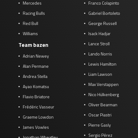
Mercedes
Franco Colapinto
Racing Bulls
Gabriel Bortoleto
Red Bull
George Russell
Williams
Isack Hadjar
Lance Stroll
Team bazen
Lando Norris
Adrian Newey
Lewis Hamilton
Alan Permane
Liam Lawson
Andrea Stella
Max Verstappen
Ayao Komatsu
Nico Hülkenberg
Flavio Briatore
Oliver Bearman
Frédéric Vasseur
Oscar Piastri
Graeme Lowdon
Pierre Gasly
James Vowles
Sergio Pérez
Jonathan Wheatley