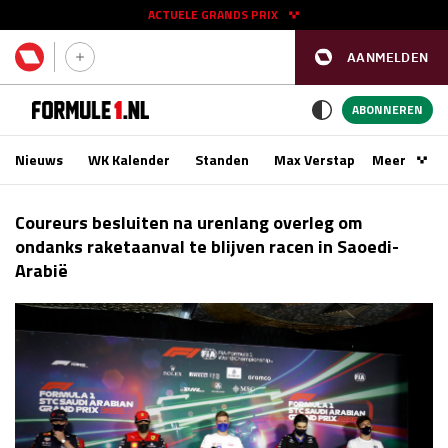
ACTUELE GRANDS PRIX
AANMELDEN
GP SPANJE 2026
11 - 13 sep
ABONNEREN
Nieuws
WK Kalender
Standen
Max Verstappen
Meer
Podca
Kwalificatie
za 16:00 - 17:00
Coureurs besluiten na urenlang overleg om
Race
zo 15:00 - 17:00
ondanks raketaanval te blijven racen in Saoedi-
Arabië
GP SINGAPORE 2026
09 - 11 okt
GP AZERBEIDZJAN 2026
24 - 26 sep
Kwalificatie
za 15:00 - 16:00
Race
zo 14:00 - 16:00
Kwalificatie
vr 14:00 - 15:00