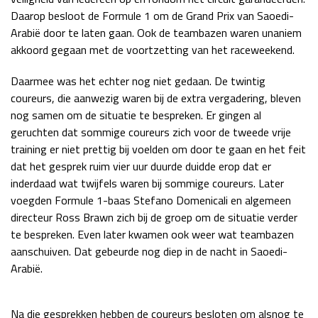
Daarop besloot de Formule 1 om de Grand Prix van Saoedi-
Race
zo 21:00 - 23:00
GP ABU DHABI 2026
04 - 06 dec
Arabië door te laten gaan. Ook de teambazen waren unaniem
akkoord gegaan met de voortzetting van het raceweekend.
Kwalificatie
za 05:00 - 06:00
Race
zo 05:00 - 07:00
Daarmee was het echter nog niet gedaan. De twintig
coureurs, die aanwezig waren bij de extra vergadering, bleven
Kwalificatie
za 15:00 - 16:00
nog samen om de situatie te bespreken. Er gingen al
Race
zo 14:00 - 16:00
geruchten dat sommige coureurs zich voor de tweede vrije
training er niet prettig bij voelden om door te gaan en het feit
GP QATAR 2026
27 - 29 nov
dat het gesprek ruim vier uur duurde duidde erop dat er
inderdaad wat twijfels waren bij sommige coureurs. Later
voegden Formule 1-baas Stefano Domenicali en algemeen
directeur Ross Brawn zich bij de groep om de situatie verder
Kwalificatie
za 19:00 - 20:00
te bespreken. Even later kwamen ook weer wat teambazen
Race
zo 17:00 - 19:00
aanschuiven. Dat gebeurde nog diep in de nacht in Saoedi-
Arabië.
Na die gesprekken hebben de coureurs besloten om alsnog te