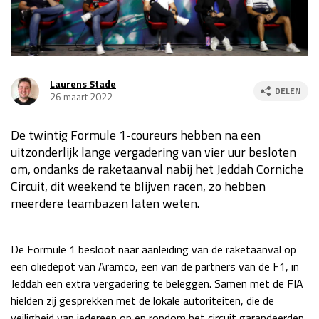
Race
za 13:00 - 15:00
GP VERENIGDE STATEN 2026
23 - 25 okt
Laurens Stade
DELEN
26 maart 2022
GP SÃO PAULO 2026
06 - 08 nov
De twintig Formule 1-coureurs hebben na een
Kwalificatie
za 23:00 - 00:00
uitzonderlijk lange vergadering van vier uur besloten
Race
zo 21:00 - 23:00
om, ondanks de raketaanval nabij het Jeddah Corniche
Circuit, dit weekend te blijven racen, zo hebben
Kwalificatie
za 19:00 - 20:00
meerdere teambazen laten weten.
Race
zo 18:00 - 20:00
GP MEXICO 2026
30 okt - 01 nov
De Formule 1 besloot naar aanleiding van de raketaanval op
een oliedepot van Aramco, een van de partners van de F1, in
Jeddah een extra vergadering te beleggen. Samen met de FIA
LAS VEGAS GRAND PRIX 2026
20 - 22 nov
hielden zij gesprekken met de lokale autoriteiten, die de
veiligheid van iedereen op en rondom het circuit garandeerden.
Kwalificatie
za 22:00 - 23:00