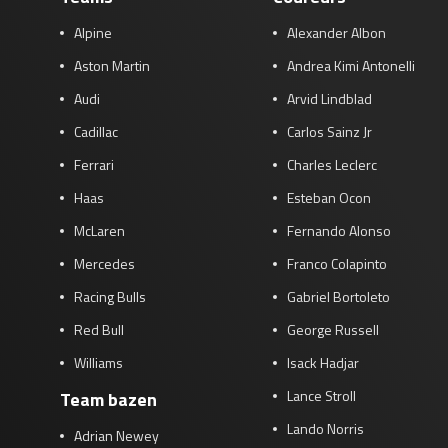
Alpine
Alexander Albon
Aston Martin
Andrea Kimi Antonelli
Audi
Arvid Lindblad
Cadillac
Carlos Sainz Jr
Ferrari
Charles Leclerc
Haas
Esteban Ocon
McLaren
Fernando Alonso
Mercedes
Franco Colapinto
Racing Bulls
Gabriel Bortoleto
Red Bull
George Russell
Williams
Isack Hadjar
Lance Stroll
Team bazen
Lando Norris
Adrian Newey