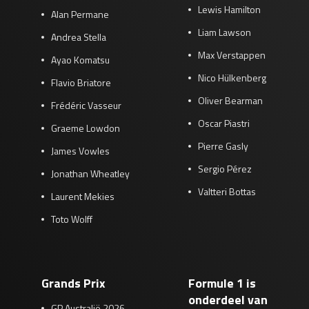
Lewis Hamilton
Alan Permane
Liam Lawson
Andrea Stella
Max Verstappen
Ayao Komatsu
Nico Hülkenberg
Flavio Briatore
Oliver Bearman
Frédéric Vasseur
Oscar Piastri
Graeme Lowdon
Pierre Gasly
James Vowles
Sergio Pérez
Jonathan Wheatley
Valtteri Bottas
Laurent Mekies
Toto Wolff
Grands Prix
Formule 1 is
onderdeel van
GP Australië 2026