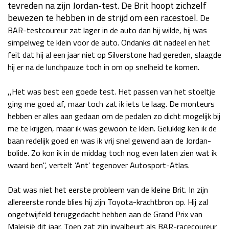
tevreden na zijn Jordan-test. De Brit hoopt zichzelf
Race
za 13:00 - 15:00
bewezen te hebben in de strijd om een racestoel.
De
BAR-testcoureur zat lager in de auto dan hij wilde, hij was
simpelweg te klein voor de auto. Ondanks dit nadeel en het
GP VERENIGDE STATEN 2026
23 - 25 okt
feit dat hij al een jaar niet op Silverstone had gereden, slaagde
hij er na de lunchpauze toch in om op snelheid te komen.
GP SÃO PAULO 2026
06 - 08 nov
,,Het was best een goede test. Het passen van het stoeltje
Kwalificatie
za 23:00 - 00:00
ging me goed af, maar toch zat ik iets te laag. De monteurs
Race
zo 21:00 - 23:00
hebben er alles aan gedaan om de pedalen zo dicht mogelijk bij
me te krijgen, maar ik was gewoon te klein. Gelukkig ken ik de
Kwalificatie
za 19:00 - 20:00
baan redelijk goed en was ik vrij snel gewend aan de Jordan-
Race
zo 18:00 - 20:00
bolide. Zo kon ik in de middag toch nog even laten zien wat ik
waard ben", vertelt ’Ant’ tegenover Autosport-Atlas.
GP MEXICO 2026
30 okt - 01 nov
Dat was niet het eerste probleem van de kleine Brit. In zijn
allereerste ronde blies hij zijn Toyota-krachtbron op. Hij zal
ongetwijfeld teruggedacht hebben aan de Grand Prix van
LAS VEGAS GRAND PRIX 2026
20 - 22 nov
Maleisië dit jaar. Toen zat zijn invalbeurt als BAR-racecoureur
Kwalificatie
za 22:00 - 23:00