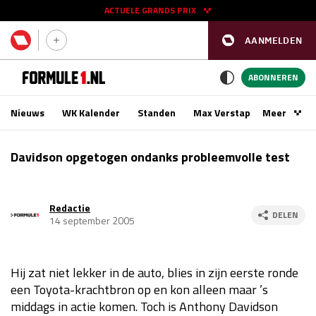
ACTUELE GRANDS PRIX
AANMELDEN
GP SPANJE 2026
11 - 13 sep
ABONNEREN
Nieuws
WK Kalender
Standen
Max Verstappen
Meer
Podca
Kwalificatie
za 16:00 - 17:00
Davidson opgetogen ondanks probleemvolle test
Race
zo 15:00 - 17:00
Redactie
GP SINGAPORE 2026
09 - 11 okt
DELEN
14 september 2005
GP AZERBEIDZJAN 2026
24 - 26 sep
Hij zat niet lekker in de auto, blies in zijn eerste ronde
Kwalificatie
za 15:00 - 16:00
een Toyota-krachtbron op en kon alleen maar ’s
Race
zo 14:00 - 16:00
middags in actie komen. Toch is Anthony Davidson
Kwalificatie
vr 14:00 - 15:00