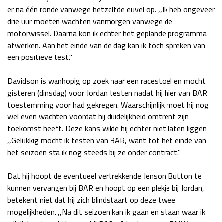
er na één ronde vanwege hetzelfde euvel op. ,,Ik heb ongeveer
Race
zo 21:00 - 23:00
drie uur moeten wachten vanmorgen vanwege de
GP ABU DHABI 2026
04 - 06 dec
motorwissel. Daarna kon ik echter het geplande programma
Kwalificatie
za 05:00 - 06:00
afwerken. Aan het einde van de dag kan ik toch spreken van
Race
zo 05:00 - 07:00
een positieve test."
Kwalificatie
za 15:00 - 16:00
Davidson is wanhopig op zoek naar een racestoel en mocht
Race
zo 14:00 - 16:00
gisteren (dinsdag) voor Jordan testen nadat hij hier van BAR
toestemming voor had gekregen. Waarschijnlijk moet hij nog
GP QATAR 2026
27 - 29 nov
wel even wachten voordat hij duidelijkheid omtrent zijn
toekomst heeft. Deze kans wilde hij echter niet laten liggen
,,Gelukkig mocht ik testen van BAR, want tot het einde van
het seizoen sta ik nog steeds bij ze onder contract."
Kwalificatie
za 19:00 - 20:00
Race
zo 17:00 - 19:00
Dat hij hoopt de eventueel vertrekkende Jenson Button te
kunnen vervangen bij BAR en hoopt op een plekje bij Jordan,
betekent niet dat hij zich blindstaart op deze twee
mogelijkheden. ,,Na dit seizoen kan ik gaan en staan waar ik