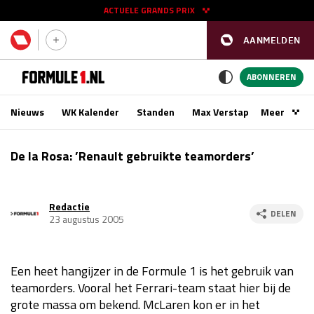
ACTUELE GRANDS PRIX
AANMELDEN
GP SPANJE 2026
11 - 13 sep
ABONNEREN
Nieuws
WK Kalender
Standen
Max Verstappen
Meer
Podca
Kwalificatie
za 16:00 - 17:00
De la Rosa: ’Renault gebruikte teamorders’
Race
zo 15:00 - 17:00
Redactie
GP SINGAPORE 2026
09 - 11 okt
DELEN
23 augustus 2005
GP AZERBEIDZJAN 2026
24 - 26 sep
Een heet hangijzer in de Formule 1 is het gebruik van
Kwalificatie
za 15:00 - 16:00
teamorders. Vooral het Ferrari-team staat hier bij de
Race
zo 14:00 - 16:00
grote massa om bekend. McLaren kon er in het
Kwalificatie
vr 14:00 - 15:00