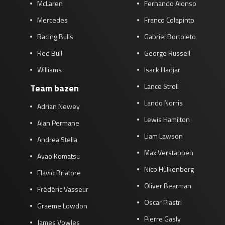
McLaren
Fernando Alonso
Mercedes
Franco Colapinto
Racing Bulls
Gabriel Bortoleto
Red Bull
George Russell
Williams
Isack Hadjar
Lance Stroll
Team bazen
Lando Norris
Adrian Newey
Lewis Hamilton
Alan Permane
Liam Lawson
Andrea Stella
Max Verstappen
Ayao Komatsu
Nico Hülkenberg
Flavio Briatore
Oliver Bearman
Frédéric Vasseur
Oscar Piastri
Graeme Lowdon
Pierre Gasly
James Vowles