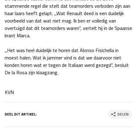
stammende regel die stelt dat teamorders verboden zijn aan
Race
zo 21:00 - 23:00
haar laars heeft gelapt. ,,Wat Renault deed is een duidelijk
GP ABU DHABI 2026
04 - 06 dec
voorbeeld van dat wat niet mag. Ik ben er volledig van
Kwalificatie
za 05:00 - 06:00
overtuigd dat dit teamorders waren", vertelt hij in de Spaanse
Race
zo 05:00 - 07:00
krant Marca.
Kwalificatie
za 15:00 - 16:00
,,Het was heel duidelijk te horen dat Alonso Fisichella in
Race
zo 14:00 - 16:00
moest halen. Wat ik jammer vind is dat we daarvoor niet
konden horen wat er tegen de Italiaan werd gezegd", besluit
GP QATAR 2026
27 - 29 nov
De la Rosa zijn klaagzang.
KVN
Kwalificatie
za 19:00 - 20:00
Race
zo 17:00 - 19:00
DEEL DIT ARTIKEL:
DELEN