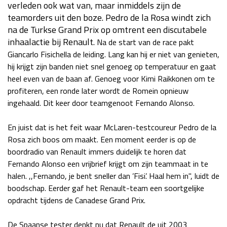
verleden ook wat van, maar inmiddels zijn de
Race
za 13:00 - 15:00
teamorders uit den boze. Pedro de la Rosa windt zich
na de Turkse Grand Prix op omtrent een discutabele
inhaalactie bij Renault.
Na de start van de race pakt
GP VERENIGDE STATEN 2026
23 - 25 okt
Giancarlo Fisichella de leiding. Lang kan hij er niet van genieten,
hij krijgt zijn banden niet snel genoeg op temperatuur en gaat
heel even van de baan af. Genoeg voor Kimi Raikkonen om te
GP SÃO PAULO 2026
06 - 08 nov
profiteren, een ronde later wordt de Romein opnieuw
Kwalificatie
za 23:00 - 00:00
ingehaald. Dit keer door teamgenoot Fernando Alonso.
Race
zo 21:00 - 23:00
En juist dat is het feit waar McLaren-testcoureur Pedro de la
Kwalificatie
za 19:00 - 20:00
Rosa zich boos om maakt. Een moment eerder is op de
Race
zo 18:00 - 20:00
boordradio van Renault immers duidelijk te horen dat
Fernando Alonso een vrijbrief krijgt om zijn teammaat in te
halen. ,,Fernando, je bent sneller dan ’Fisi’. Haal hem in", luidt de
GP MEXICO 2026
30 okt - 01 nov
boodschap. Eerder gaf het Renault-team een soortgelijke
opdracht tijdens de Canadese Grand Prix.
LAS VEGAS GRAND PRIX 2026
20 - 22 nov
De Spaanse tester denkt nu dat Renault de uit 2003
Kwalificatie
za 22:00 - 23:00