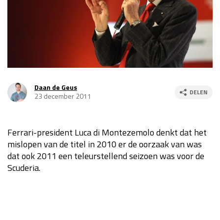
Race
za 13:00 - 15:00
GP VERENIGDE STATEN 2026
23 - 25 okt
GP SÃO PAULO 2026
06 - 08 nov
Daan de Geus
DELEN
23 december 2011
Kwalificatie
za 23:00 - 00:00
Race
zo 21:00 - 23:00
Ferrari-president Luca di Montezemolo denkt dat het
Kwalificatie
za 19:00 - 20:00
mislopen van de titel in 2010 er de oorzaak van was
Race
zo 18:00 - 20:00
dat ook 2011 een teleurstellend seizoen was voor de
Scuderia.
GP MEXICO 2026
30 okt - 01 nov
LAS VEGAS GRAND PRIX 2026
20 - 22 nov
Kwalificatie
za 22:00 - 23:00