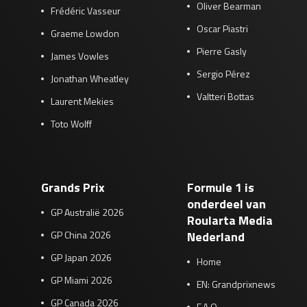
Oliver Bearman
Frédéric Vasseur
Oscar Piastri
Graeme Lowdon
Pierre Gasly
James Vowles
Sergio Pérez
Jonathan Wheatley
Valtteri Bottas
Laurent Mekies
Toto Wolff
Grands Prix
Formule 1 is
onderdeel van
GP Australië 2026
Roularta Media
GP China 2026
Nederland
GP Japan 2026
Home
GP Miami 2026
EN: Grandprixnews
GP Canada 2026
F.A.Q.