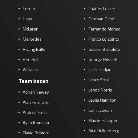
Ferrari
Charles Leclerc
Haas
Esteban Ocon
McLaren
Fernando Alonso
Mercedes
Franco Colapinto
Racing Bulls
Gabriel Bortoleto
Red Bull
George Russell
Williams
Isack Hadjar
Lance Stroll
Team bazen
Lando Norris
Adrian Newey
Lewis Hamilton
Alan Permane
Liam Lawson
Andrea Stella
Max Verstappen
Ayao Komatsu
Nico Hülkenberg
Flavio Briatore