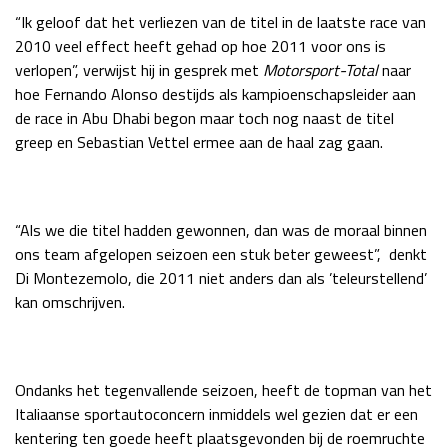
“Ik geloof dat het verliezen van de titel in de laatste race van
Race
zo 21:00 - 23:00
GP ABU DHABI 2026
04 - 06 dec
2010 veel effect heeft gehad op hoe 2011 voor ons is
verlopen”, verwijst hij in gesprek met
Motorsport-Total
naar
Kwalificatie
za 05:00 - 06:00
hoe Fernando Alonso destijds als kampioenschapsleider aan
Race
zo 05:00 - 07:00
de race in Abu Dhabi begon maar toch nog naast de titel
greep en Sebastian Vettel ermee aan de haal zag gaan.
Kwalificatie
za 15:00 - 16:00
Race
zo 14:00 - 16:00
GP QATAR 2026
27 - 29 nov
“Als we die titel hadden gewonnen, dan was de moraal binnen
ons team afgelopen seizoen een stuk beter geweest”, denkt
Di Montezemolo, die 2011 niet anders dan als ’teleurstellend’
kan omschrijven.
Kwalificatie
za 19:00 - 20:00
Race
zo 17:00 - 19:00
Ondanks het tegenvallende seizoen, heeft de topman van het
Italiaanse sportautoconcern inmiddels wel gezien dat er een
kentering ten goede heeft plaatsgevonden bij de roemruchte