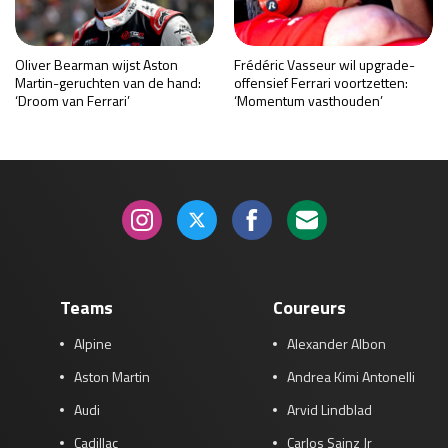
Oliver Bearman wijst Aston
Frédéric Vasseur wil upgrade-
Martin-geruchten van de hand:
offensief Ferrari voortzetten:
‘Droom van Ferrari’
‘Momentum vasthouden’
Teams
Coureurs
Alpine
Alexander Albon
Aston Martin
Andrea Kimi Antonelli
Audi
Arvid Lindblad
Cadillac
Carlos Sainz Jr