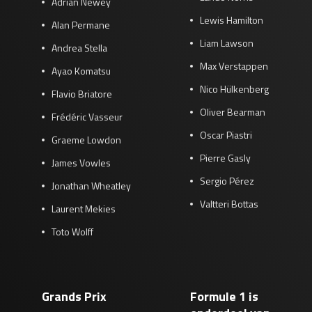
Adrian Newey
Lewis Hamilton
Alan Permane
Liam Lawson
Andrea Stella
Max Verstappen
Ayao Komatsu
Nico Hülkenberg
Flavio Briatore
Oliver Bearman
Frédéric Vasseur
Oscar Piastri
Graeme Lowdon
Pierre Gasly
James Vowles
Sergio Pérez
Jonathan Wheatley
Valtteri Bottas
Laurent Mekies
Toto Wolff
Grands Prix
Formule 1 is