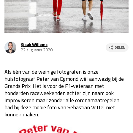
Race
za 13:00 - 15:00
GP VERENIGDE STATEN 2026
23 - 25 okt
Sjaak Willems
DELEN
22 augustus 2020
GP SÃO PAULO 2026
06 - 08 nov
Kwalificatie
za 23:00 - 00:00
Race
zo 21:00 - 23:00
Als één van de weinige fotografen is onze
huisfotograaf Peter van Egmond wél aanwezig bij de
Kwalificatie
za 19:00 - 20:00
Grands Prix. Het is voor de F1-veteraan met
Race
zo 18:00 - 20:00
honderden raceweekenden achter zijn naam ook
improviseren maar zonder alle coronamaatregelen
GP MEXICO 2026
30 okt - 01 nov
had hij deze mooie foto van Sebastian Vettel niet
kunnen maken.
LAS VEGAS GRAND PRIX 2026
20 - 22 nov
Kwalificatie
za 22:00 - 23:00