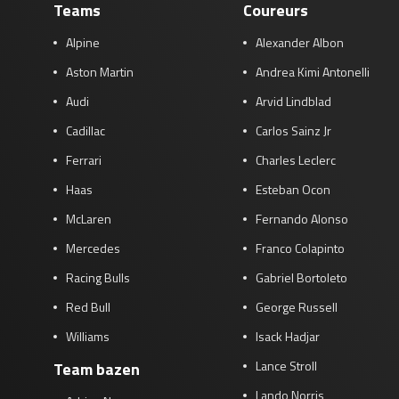
Teams
Coureurs
Alpine
Alexander Albon
Aston Martin
Andrea Kimi Antonelli
Audi
Arvid Lindblad
Cadillac
Carlos Sainz Jr
Ferrari
Charles Leclerc
Haas
Esteban Ocon
McLaren
Fernando Alonso
Mercedes
Franco Colapinto
Racing Bulls
Gabriel Bortoleto
Red Bull
George Russell
Williams
Isack Hadjar
Lance Stroll
Team bazen
Lando Norris