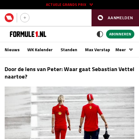
ACTUELE GRANDS PRIX
AANMELDEN
GP SPANJE 2026
11 - 13 sep
ABONNEREN
Nieuws
WK Kalender
Standen
Max Verstappen
Meer
Podca
Kwalificatie
za 16:00 - 17:00
Door de lens van Peter: Waar gaat Sebastian Vettel
Race
zo 15:00 - 17:00
naartoe?
GP SINGAPORE 2026
09 - 11 okt
GP AZERBEIDZJAN 2026
24 - 26 sep
Kwalificatie
za 15:00 - 16:00
Race
zo 14:00 - 16:00
Kwalificatie
vr 14:00 - 15:00