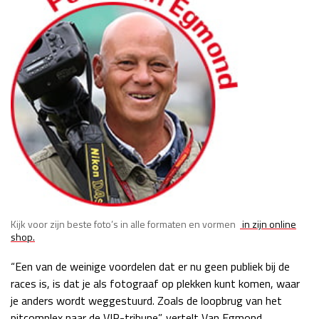
Race
zo 21:00 - 23:00
GP ABU DHABI 2026
04 - 06 dec
Kwalificatie
za 05:00 - 06:00
Race
zo 05:00 - 07:00
Kwalificatie
za 15:00 - 16:00
Race
zo 14:00 - 16:00
GP QATAR 2026
27 - 29 nov
Kijk voor zijn beste foto’s in alle formaten en vormen
in zijn online
Kwalificatie
za 19:00 - 20:00
shop.
Race
zo 17:00 - 19:00
“Een van de weinige voordelen dat er nu geen publiek bij de
races is, is dat je als fotograaf op plekken kunt komen, waar
je anders wordt weggestuurd. Zoals de loopbrug van het
pitcomplex naar de VIP-tribune”, vertelt Van Egmond.