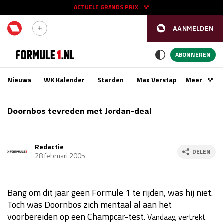
ACTUELE GRANDS PRIX
AANMELDEN
GP SPANJE 2026
11 - 13 sep
ABONNEREN
Nieuws
WK Kalender
Standen
Max Verstappen
Meer
Podca
Kwalificatie
za 16:00 - 17:00
Doornbos tevreden met Jordan-deal
Race
zo 15:00 - 17:00
Redactie
GP SINGAPORE 2026
09 - 11 okt
DELEN
28 februari 2005
GP AZERBEIDZJAN 2026
24 - 26 sep
Bang om dit jaar geen Formule 1 te rijden, was hij niet.
Kwalificatie
za 15:00 - 16:00
Toch was Doornbos zich mentaal al aan het
Race
zo 14:00 - 16:00
voorbereiden op een Champcar-test.
Vandaag vertrekt
Kwalificatie
vr 14:00 - 15:00