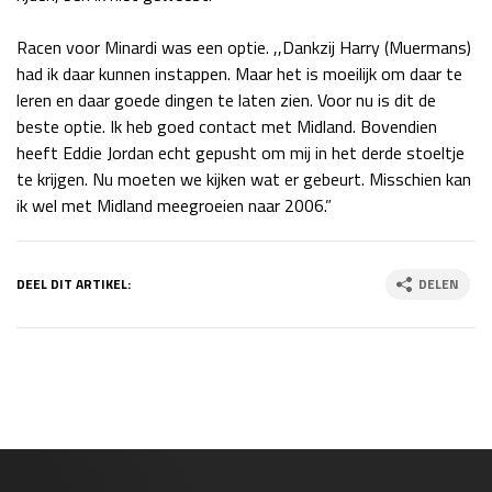
Race
zo 21:00 - 23:00
Racen voor Minardi was een optie. ,,Dankzij Harry (Muermans)
GP ABU DHABI 2026
04 - 06 dec
had ik daar kunnen instappen. Maar het is moeilijk om daar te
Kwalificatie
za 05:00 - 06:00
leren en daar goede dingen te laten zien. Voor nu is dit de
Race
zo 05:00 - 07:00
beste optie. Ik heb goed contact met Midland. Bovendien
heeft Eddie Jordan echt gepusht om mij in het derde stoeltje
Kwalificatie
za 15:00 - 16:00
te krijgen. Nu moeten we kijken wat er gebeurt. Misschien kan
Race
zo 14:00 - 16:00
ik wel met Midland meegroeien naar 2006.”
GP QATAR 2026
27 - 29 nov
DEEL DIT ARTIKEL:
DELEN
Kwalificatie
za 19:00 - 20:00
Race
zo 17:00 - 19:00