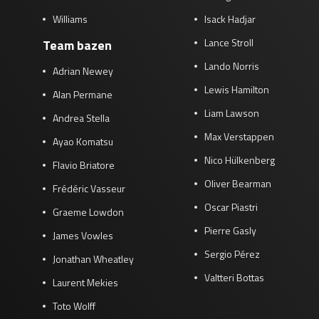
Williams
Isack Hadjar
Lance Stroll
Team bazen
Lando Norris
Adrian Newey
Lewis Hamilton
Alan Permane
Liam Lawson
Andrea Stella
Max Verstappen
Ayao Komatsu
Nico Hülkenberg
Flavio Briatore
Oliver Bearman
Frédéric Vasseur
Oscar Piastri
Graeme Lowdon
Pierre Gasly
James Vowles
Sergio Pérez
Jonathan Wheatley
Valtteri Bottas
Laurent Mekies
Toto Wolff