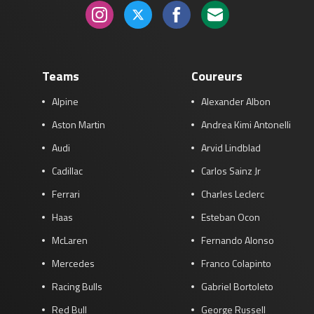
Teams
Coureurs
Alpine
Alexander Albon
Aston Martin
Andrea Kimi Antonelli
Audi
Arvid Lindblad
Cadillac
Carlos Sainz Jr
Ferrari
Charles Leclerc
Haas
Esteban Ocon
McLaren
Fernando Alonso
Mercedes
Franco Colapinto
Racing Bulls
Gabriel Bortoleto
Red Bull
George Russell