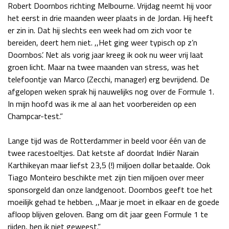
Robert Doornbos richting Melbourne. Vrijdag neemt hij voor
Race
za 13:00 - 15:00
het eerst in drie maanden weer plaats in de Jordan. Hij heeft
er zin in. Dat hij slechts een week had om zich voor te
bereiden, deert hem niet. ,,Het ging weer typisch op z’n
GP VERENIGDE STATEN 2026
23 - 25 okt
Doornbos’. Net als vorig jaar kreeg ik ook nu weer vrij laat
groen licht. Maar na twee maanden van stress, was het
telefoontje van Marco (Zecchi, manager) erg bevrijdend. De
GP SÃO PAULO 2026
06 - 08 nov
afgelopen weken sprak hij nauwelijks nog over de Formule 1.
Kwalificatie
za 23:00 - 00:00
In mijn hoofd was ik me al aan het voorbereiden op een
Race
zo 21:00 - 23:00
Champcar-test.”
Kwalificatie
za 19:00 - 20:00
Lange tijd was de Rotterdammer in beeld voor één van de
Race
zo 18:00 - 20:00
twee racestoeltjes. Dat ketste af doordat Indiër Narain
Karthikeyan maar liefst 23,5 (!) miljoen dollar betaalde. Ook
Tiago Monteiro beschikte met zijn tien miljoen over meer
GP MEXICO 2026
30 okt - 01 nov
sponsorgeld dan onze landgenoot. Doornbos geeft toe het
moeilijk gehad te hebben. ,,Maar je moet in elkaar en de goede
afloop blijven geloven. Bang om dit jaar geen Formule 1 te
LAS VEGAS GRAND PRIX 2026
20 - 22 nov
rijden, ben ik niet geweest.”
Kwalificatie
za 22:00 - 23:00