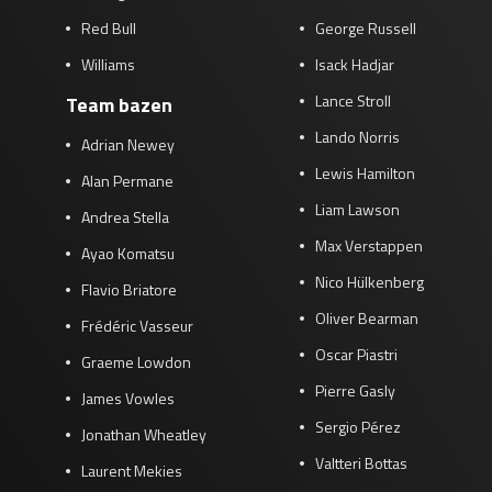
Red Bull
George Russell
Williams
Isack Hadjar
Lance Stroll
Team bazen
Lando Norris
Adrian Newey
Lewis Hamilton
Alan Permane
Liam Lawson
Andrea Stella
Max Verstappen
Ayao Komatsu
Nico Hülkenberg
Flavio Briatore
Oliver Bearman
Frédéric Vasseur
Oscar Piastri
Graeme Lowdon
Pierre Gasly
James Vowles
Sergio Pérez
Jonathan Wheatley
Valtteri Bottas
Laurent Mekies