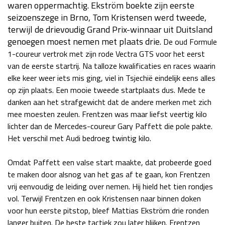
waren oppermachtig. Ekström boekte zijn eerste
Race
za 13:00 - 15:00
seizoenszege in Brno, Tom Kristensen werd tweede,
terwijl de drievoudig Grand Prix-winnaar uit Duitsland
genoegen moest nemen met plaats drie.
De oud Formule
GP VERENIGDE STATEN 2026
23 - 25 okt
1-coureur vertrok met zijn rode Vectra GTS voor het eerst
van de eerste startrij. Na talloze kwalificaties en races waarin
elke keer weer iets mis ging, viel in Tsjechië eindelijk eens alles
GP SÃO PAULO 2026
06 - 08 nov
op zijn plaats. Een mooie tweede startplaats dus. Mede te
Kwalificatie
za 23:00 - 00:00
danken aan het strafgewicht dat de andere merken met zich
Race
zo 21:00 - 23:00
mee moesten zeulen. Frentzen was maar liefst veertig kilo
lichter dan de Mercedes-coureur Gary Paffett die pole pakte.
Kwalificatie
za 19:00 - 20:00
Het verschil met Audi bedroeg twintig kilo.
Race
zo 18:00 - 20:00
Omdat Paffett een valse start maakte, dat probeerde goed
te maken door alsnog van het gas af te gaan, kon Frentzen
GP MEXICO 2026
30 okt - 01 nov
vrij eenvoudig de leiding over nemen. Hij hield het tien rondjes
vol. Terwijl Frentzen en ook Kristensen naar binnen doken
voor hun eerste pitstop, bleef Mattias Ekström drie ronden
LAS VEGAS GRAND PRIX 2026
20 - 22 nov
langer buiten. De beste tactiek zou later blijken. Frentzen
Kwalificatie
za 22:00 - 23:00