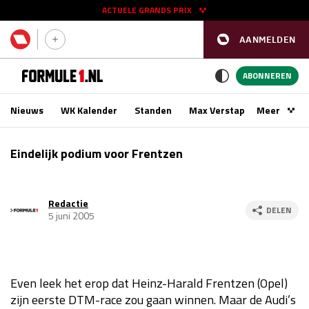
ACTUELE GRANDS PRIX
AANMELDEN
GP SPANJE 2026
11 - 13 sep
ABONNEREN
Nieuws
WK Kalender
Standen
Max Verstappen
Meer
Podca
Kwalificatie
za 16:00 - 17:00
Eindelijk podium voor Frentzen
Race
zo 15:00 - 17:00
Redactie
GP SINGAPORE 2026
09 - 11 okt
DELEN
5 juni 2005
GP AZERBEIDZJAN 2026
24 - 26 sep
Kwalificatie
za 15:00 - 16:00
Even leek het erop dat Heinz-Harald Frentzen (Opel)
Race
zo 14:00 - 16:00
zijn eerste DTM-race zou gaan winnen. Maar de Audi’s
Kwalificatie
vr 14:00 - 15:00