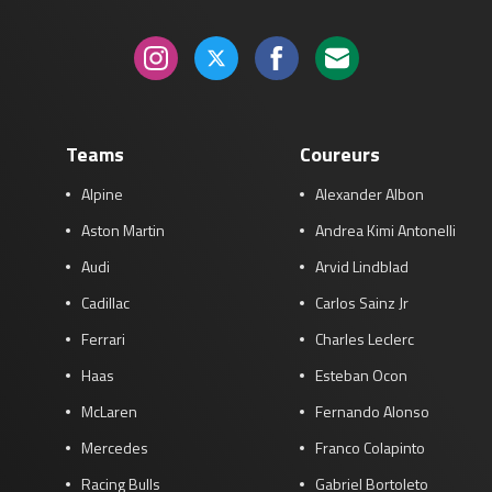
Teams
Coureurs
Alpine
Alexander Albon
Aston Martin
Andrea Kimi Antonelli
Audi
Arvid Lindblad
Cadillac
Carlos Sainz Jr
Ferrari
Charles Leclerc
Haas
Esteban Ocon
McLaren
Fernando Alonso
Mercedes
Franco Colapinto
Racing Bulls
Gabriel Bortoleto