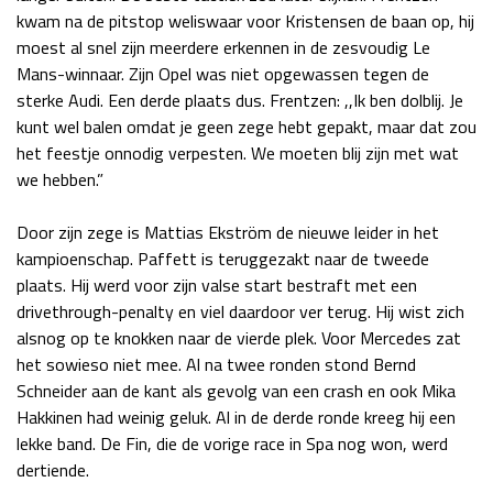
kwam na de pitstop weliswaar voor Kristensen de baan op, hij
Race
zo 21:00 - 23:00
moest al snel zijn meerdere erkennen in de zesvoudig Le
GP ABU DHABI 2026
04 - 06 dec
Mans-winnaar. Zijn Opel was niet opgewassen tegen de
Kwalificatie
za 05:00 - 06:00
sterke Audi. Een derde plaats dus. Frentzen: ,,Ik ben dolblij. Je
Race
zo 05:00 - 07:00
kunt wel balen omdat je geen zege hebt gepakt, maar dat zou
het feestje onnodig verpesten. We moeten blij zijn met wat
Kwalificatie
za 15:00 - 16:00
we hebben.”
Race
zo 14:00 - 16:00
Door zijn zege is Mattias Ekström de nieuwe leider in het
GP QATAR 2026
27 - 29 nov
kampioenschap. Paffett is teruggezakt naar de tweede
plaats. Hij werd voor zijn valse start bestraft met een
drivethrough-penalty en viel daardoor ver terug. Hij wist zich
alsnog op te knokken naar de vierde plek. Voor Mercedes zat
Kwalificatie
za 19:00 - 20:00
het sowieso niet mee. Al na twee ronden stond Bernd
Race
zo 17:00 - 19:00
Schneider aan de kant als gevolg van een crash en ook Mika
Hakkinen had weinig geluk. Al in de derde ronde kreeg hij een
lekke band. De Fin, die de vorige race in Spa nog won, werd
dertiende.