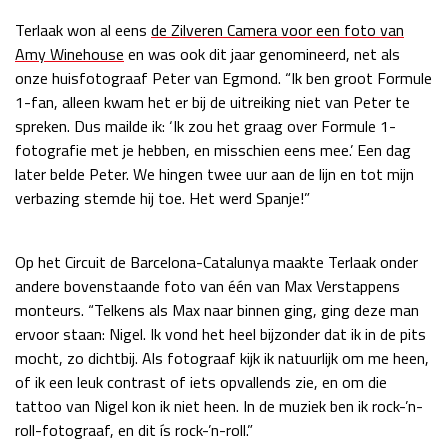
Race
zo 21:00 - 23:00
Terlaak won al eens
de Zilveren Camera voor een foto van
GP ABU DHABI 2026
04 - 06 dec
Amy Winehouse
en was ook dit jaar genomineerd, net als
Kwalificatie
za 05:00 - 06:00
onze huisfotograaf Peter van Egmond. “Ik ben groot Formule
Race
zo 05:00 - 07:00
1-fan, alleen kwam het er bij de uitreiking niet van Peter te
spreken. Dus mailde ik: ‘Ik zou het graag over Formule 1-
Kwalificatie
za 15:00 - 16:00
fotografie met je hebben, en misschien eens mee.’ Een dag
Race
zo 14:00 - 16:00
later belde Peter. We hingen twee uur aan de lijn en tot mijn
verbazing stemde hij toe. Het werd Spanje!”
GP QATAR 2026
27 - 29 nov
Op het Circuit de Barcelona-Catalunya maakte Terlaak onder
andere bovenstaande foto van één van Max Verstappens
monteurs. “Telkens als Max naar binnen ging, ging deze man
Kwalificatie
za 19:00 - 20:00
ervoor staan: Nigel. Ik vond het heel bijzonder dat ik in de pits
Race
zo 17:00 - 19:00
mocht, zo dichtbij. Als fotograaf kijk ik natuurlijk om me heen,
of ik een leuk contrast of iets opvallends zie, en om die
tattoo van Nigel kon ik niet heen. In de muziek ben ik rock-’n-
roll-fotograaf, en dit ís rock-’n-roll.”