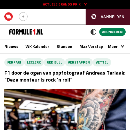
ACTUELE GRANDS PRIX
AANMELDEN
GP SPANJE 2026
11 - 13 sep
ABONNEREN
Nieuws
WK Kalender
Standen
Max Verstappen
Meer
Podca
Kwalificatie
za 16:00 - 17:00
FERRARI
LECLERC
RED BULL
VERSTAPPEN
VETTEL
Race
zo 15:00 - 17:00
F1 door de ogen van popfotograaf Andreas Terlaak:
“Deze monteur is rock ’n roll”
GP SINGAPORE 2026
09 - 11 okt
GP AZERBEIDZJAN 2026
24 - 26 sep
Kwalificatie
za 15:00 - 16:00
Race
zo 14:00 - 16:00
Kwalificatie
vr 14:00 - 15:00