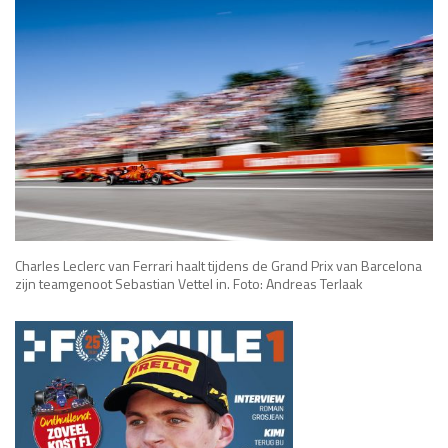
Charles Leclerc van Ferrari haalt tijdens de Grand Prix van Barcelona
zijn teamgenoot Sebastian Vettel in. Foto: Andreas Terlaak