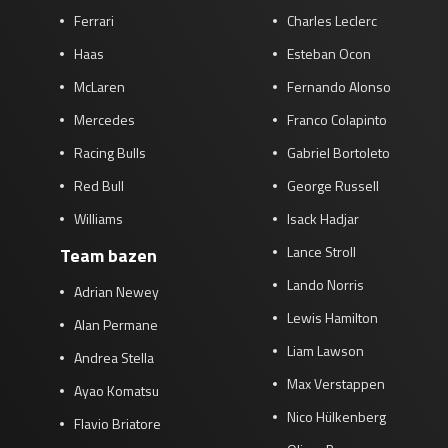
Ferrari
Charles Leclerc
Haas
Esteban Ocon
McLaren
Fernando Alonso
Mercedes
Franco Colapinto
Racing Bulls
Gabriel Bortoleto
Red Bull
George Russell
Williams
Isack Hadjar
Lance Stroll
Team bazen
Lando Norris
Adrian Newey
Lewis Hamilton
Alan Permane
Liam Lawson
Andrea Stella
Max Verstappen
Ayao Komatsu
Nico Hülkenberg
Flavio Briatore