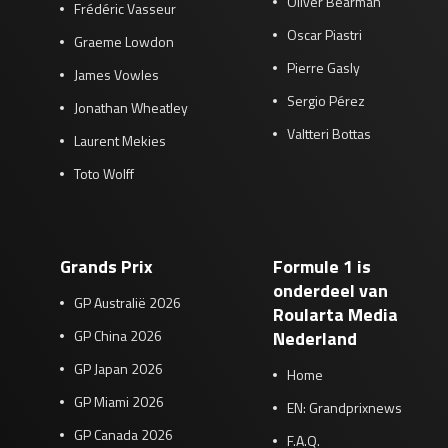
Oliver Bearman
Frédéric Vasseur
Oscar Piastri
Graeme Lowdon
Pierre Gasly
James Vowles
Sergio Pérez
Jonathan Wheatley
Valtteri Bottas
Laurent Mekies
Toto Wolff
Grands Prix
Formule 1 is
onderdeel van
GP Australië 2026
Roularta Media
GP China 2026
Nederland
GP Japan 2026
Home
GP Miami 2026
EN: Grandprixnews
GP Canada 2026
F.A.Q.