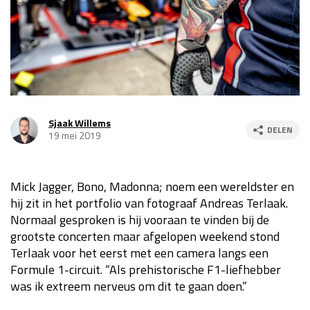
Race
za 13:00 - 15:00
GP VERENIGDE STATEN 2026
23 - 25 okt
GP SÃO PAULO 2026
06 - 08 nov
Sjaak Willems
DELEN
19 mei 2019
Kwalificatie
za 23:00 - 00:00
Race
zo 21:00 - 23:00
Mick Jagger, Bono, Madonna; noem een wereldster en
Kwalificatie
za 19:00 - 20:00
hij zit in het portfolio van fotograaf Andreas Terlaak.
Race
zo 18:00 - 20:00
Normaal gesproken is hij vooraan te vinden bij de
grootste concerten maar afgelopen weekend stond
GP MEXICO 2026
30 okt - 01 nov
Terlaak voor het eerst met een camera langs een
Formule 1-circuit. “Als prehistorische F1-liefhebber
was ik extreem nerveus om dit te gaan doen.”
LAS VEGAS GRAND PRIX 2026
20 - 22 nov
Kwalificatie
za 22:00 - 23:00