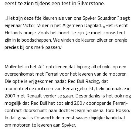
eerst te zien tijdens een test in Silverstone.
Race
za 13:00 - 15:00
,,Het zijn dezelfde kleuren als van ons Spyker Squadron,” zegt
eigenaar Victor Muller in het Algemeen Dagblad. ,,Het is echt
GP VERENIGDE STATEN 2026
23 - 25 okt
Hollands oranje. Zoals het hoort te zijn. Je moet consistent
zijn in je boodschappen. We vinden de kleuren zilver en oranje
precies bij ons merk passen.”
GP SÃO PAULO 2026
06 - 08 nov
Kwalificatie
za 23:00 - 00:00
Muller liet in het AD optekenen dat hij nog altijd mikt op een
Race
zo 21:00 - 23:00
overeenkomst met Ferrari voor het leveren van de motoren.
Die optie is vrijgekomen nadat Red Bull Racing, dat
Kwalificatie
za 19:00 - 20:00
momenteel de motoren van Ferrari gebruikt, bekendmaakte in
Race
zo 18:00 - 20:00
2007 met Renault verder te gaan. Desondanks is het ook nog
mogelijk dat Red Bull het tot eind 2007 doorlopende Ferrari-
GP MEXICO 2026
30 okt - 01 nov
contract doorschuift naar dochterteam Scuderia Toro Rosso.
In dat geval is Cosworth de meest waarschijnlijke kandidaat
om motoren te leveren aan Spyker.
LAS VEGAS GRAND PRIX 2026
20 - 22 nov
Kwalificatie
za 22:00 - 23:00