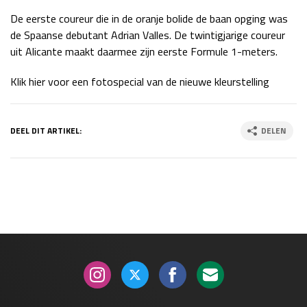
Race
zo 21:00 - 23:00
De eerste coureur die in de oranje bolide de baan opging was
GP ABU DHABI 2026
04 - 06 dec
de Spaanse debutant Adrian Valles. De twintigjarige coureur
Kwalificatie
za 05:00 - 06:00
uit Alicante maakt daarmee zijn eerste Formule 1-meters.
Race
zo 05:00 - 07:00
Klik hier voor een fotospecial van de nieuwe kleurstelling
Kwalificatie
za 15:00 - 16:00
Race
zo 14:00 - 16:00
DEEL DIT ARTIKEL:
DELEN
GP QATAR 2026
27 - 29 nov
Kwalificatie
za 19:00 - 20:00
Race
zo 17:00 - 19:00