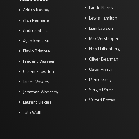
Lando Norris
Adrian Newey
Lewis Hamilton
Alan Permane
Liam Lawson
Andrea Stella
Max Verstappen
Ayao Komatsu
Nico Hülkenberg
Flavio Briatore
Oliver Bearman
Frédéric Vasseur
Oscar Piastri
Graeme Lowdon
Pierre Gasly
James Vowles
Sergio Pérez
Jonathan Wheatley
Valtteri Bottas
Laurent Mekies
Toto Wolff