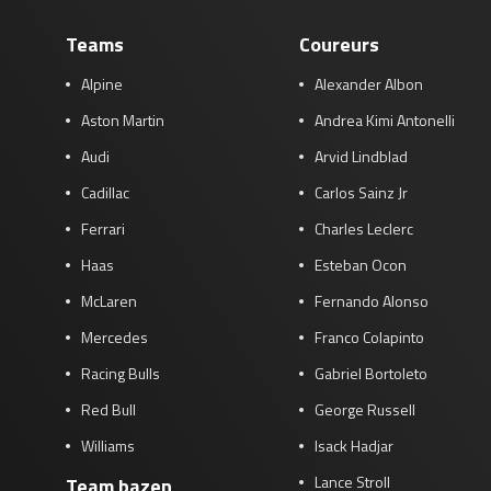
Teams
Coureurs
Alpine
Alexander Albon
Aston Martin
Andrea Kimi Antonelli
Audi
Arvid Lindblad
Cadillac
Carlos Sainz Jr
Ferrari
Charles Leclerc
Haas
Esteban Ocon
McLaren
Fernando Alonso
Mercedes
Franco Colapinto
Racing Bulls
Gabriel Bortoleto
Red Bull
George Russell
Williams
Isack Hadjar
Lance Stroll
Team bazen