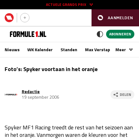
ACTUELE GRANDS PRIX
AANMELDEN
GP SPANJE 2026
11 - 13 sep
ABONNEREN
Nieuws
WK Kalender
Standen
Max Verstappen
Meer
Podca
Kwalificatie
za 16:00 - 17:00
Foto’s: Spyker voortaan in het oranje
Race
zo 15:00 - 17:00
Redactie
GP SINGAPORE 2026
09 - 11 okt
DELEN
19 september 2006
GP AZERBEIDZJAN 2026
24 - 26 sep
Kwalificatie
za 15:00 - 16:00
Spyker MF1 Racing treedt de rest van het seizoen aan
Race
zo 14:00 - 16:00
in het oranje. Vanmorgen waren de kleuren voor het
Kwalificatie
vr 14:00 - 15:00