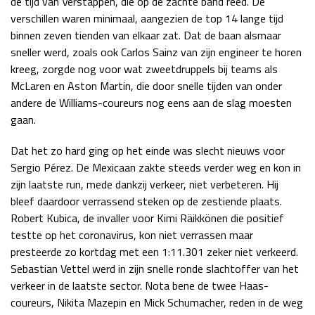
de tijd van Verstappen, die op de zachte band reed. De
verschillen waren minimaal, aangezien de top 14 lange tijd
Race
zo 21:00 - 23:00
GP ABU DHABI 2026
04 - 06 dec
binnen zeven tienden van elkaar zat. Dat de baan alsmaar
Kwalificatie
za 05:00 - 06:00
sneller werd, zoals ook Carlos Sainz van zijn engineer te horen
Race
zo 05:00 - 07:00
kreeg, zorgde nog voor wat zweetdruppels bij teams als
McLaren en Aston Martin, die door snelle tijden van onder
Kwalificatie
za 15:00 - 16:00
andere de Williams-coureurs nog eens aan de slag moesten
Race
zo 14:00 - 16:00
gaan.
Dat het zo hard ging op het einde was slecht nieuws voor
GP QATAR 2026
27 - 29 nov
Sergio Pérez. De Mexicaan zakte steeds verder weg en kon in
zijn laatste run, mede dankzij verkeer, niet verbeteren. Hij
bleef daardoor verrassend steken op de zestiende plaats.
Robert Kubica, de invaller voor Kimi Räikkönen die positief
Kwalificatie
za 19:00 - 20:00
testte op het coronavirus, kon niet verrassen maar
Race
zo 17:00 - 19:00
presteerde zo kortdag met een 1:11.301 zeker niet verkeerd.
Sebastian Vettel werd in zijn snelle ronde slachtoffer van het
verkeer in de laatste sector. Nota bene de twee Haas-
coureurs, Nikita Mazepin en Mick Schumacher, reden in de weg