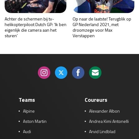
Achter de schermen bij tv-
Op naar de laatste! Terugblik op
helikopterpiloot Dutch GP: ‘Ik ben
GP Nederland 2021, met
eigenlijk die camera aan het
droomzege voor Max
sturen’
Verstappen
Teams
Coureurs
Alpine
Alexander Albon
Aston Martin
Andrea Kimi Antonelli
Audi
Arvid Lindblad