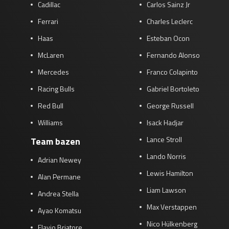
Cadillac
Carlos Sainz Jr
Ferrari
Charles Leclerc
Haas
Esteban Ocon
McLaren
Fernando Alonso
Mercedes
Franco Colapinto
Racing Bulls
Gabriel Bortoleto
Red Bull
George Russell
Williams
Isack Hadjar
Lance Stroll
Team bazen
Lando Norris
Adrian Newey
Lewis Hamilton
Alan Permane
Liam Lawson
Andrea Stella
Max Verstappen
Ayao Komatsu
Nico Hülkenberg
Flavio Briatore