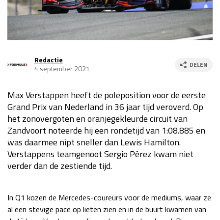
Race
za 13:00 - 15:00
GP VERENIGDE STATEN 2026
23 - 25 okt
Redactie
DELEN
4 september 2021
GP SÃO PAULO 2026
06 - 08 nov
Max Verstappen heeft de poleposition voor de eerste
Kwalificatie
za 23:00 - 00:00
Grand Prix van Nederland in 36 jaar tijd veroverd. Op
Race
zo 21:00 - 23:00
het zonovergoten en oranjegekleurde circuit van
Zandvoort noteerde hij een rondetijd van 1:08.885 en
Kwalificatie
za 19:00 - 20:00
was daarmee nipt sneller dan Lewis Hamilton.
Race
zo 18:00 - 20:00
Verstappens teamgenoot Sergio Pérez kwam niet
verder dan de zestiende tijd.
GP MEXICO 2026
30 okt - 01 nov
In Q1 kozen de Mercedes-coureurs voor de mediums, waar ze
LAS VEGAS GRAND PRIX 2026
20 - 22 nov
al een stevige pace op lieten zien en in de buurt kwamen van
Kwalificatie
za 22:00 - 23:00