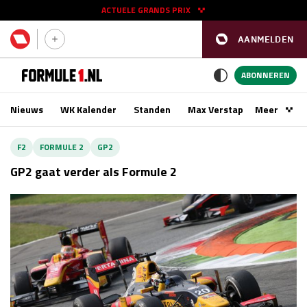
ACTUELE GRANDS PRIX
AANMELDEN
GP SPANJE 2026
11 - 13 sep
ABONNEREN
Nieuws
WK Kalender
Standen
Max Verstappen
Meer
Podca
Kwalificatie
za 16:00 - 17:00
F2
FORMULE 2
GP2
Race
zo 15:00 - 17:00
GP2 gaat verder als Formule 2
GP SINGAPORE 2026
09 - 11 okt
GP AZERBEIDZJAN 2026
24 - 26 sep
Kwalificatie
za 15:00 - 16:00
Race
zo 14:00 - 16:00
Kwalificatie
vr 14:00 - 15:00