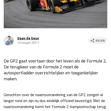
Race
za 13:00 - 15:00
GP VERENIGDE STATEN 2026
23 - 25 okt
Daan de Geus
DELEN
GP SÃO PAULO 2026
06 - 08 nov
10 maart 2017
Kwalificatie
za 23:00 - 00:00
Race
zo 21:00 - 23:00
De GP2 gaat voortaan door het leven als de Formule 2.
De terugkeer van de Formule 2 moet de
Kwalificatie
za 19:00 - 20:00
autosportladder overzichtelijker en toegankelijker
Race
zo 18:00 - 20:00
maken.
GP MEXICO 2026
30 okt - 01 nov
Geruchten over de naamsverandering van de GP2 zongen al
langer rond en zijn nu dus eindelijk officieel bevestigd. Met de
LAS VEGAS GRAND PRIX 2026
20 - 22 nov
naamsverandering komt het Formule 2-kampioenschap terug
Kwalificatie
za 22:00 - 23:00