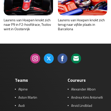
Laurens van Hoepen knokt zich
Laurens van Hoepen knokt zich
naar P9 in F2-hoofdrace, Tsolov
terug naar vijfde plaats in
wint in Oostenrijk
Barcelona
Teams
Coureurs
Alpine
Alexander Albon
Aston Martin
Andrea Kimi Antonelli
Audi
Arvid Lindblad