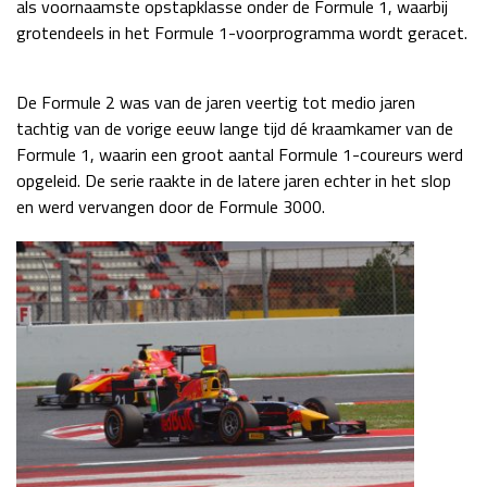
als voornaamste opstapklasse onder de Formule 1, waarbij
Race
zo 21:00 - 23:00
grotendeels in het Formule 1-voorprogramma wordt geracet.
GP ABU DHABI 2026
04 - 06 dec
Kwalificatie
za 05:00 - 06:00
De Formule 2 was van de jaren veertig tot medio jaren
Race
zo 05:00 - 07:00
tachtig van de vorige eeuw lange tijd dé kraamkamer van de
Formule 1, waarin een groot aantal Formule 1-coureurs werd
Kwalificatie
za 15:00 - 16:00
opgeleid. De serie raakte in de latere jaren echter in het slop
Race
zo 14:00 - 16:00
en werd vervangen door de Formule 3000.
GP QATAR 2026
27 - 29 nov
Kwalificatie
za 19:00 - 20:00
Race
zo 17:00 - 19:00