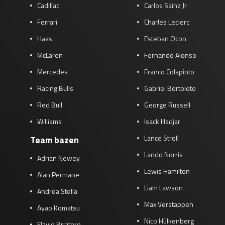
Cadillac
Carlos Sainz Jr
Ferrari
Charles Leclerc
Haas
Esteban Ocon
McLaren
Fernando Alonso
Mercedes
Franco Colapinto
Racing Bulls
Gabriel Bortoleto
Red Bull
George Russell
Williams
Isack Hadjar
Lance Stroll
Team bazen
Lando Norris
Adrian Newey
Lewis Hamilton
Alan Permane
Liam Lawson
Andrea Stella
Max Verstappen
Ayao Komatsu
Nico Hülkenberg
Flavio Briatore