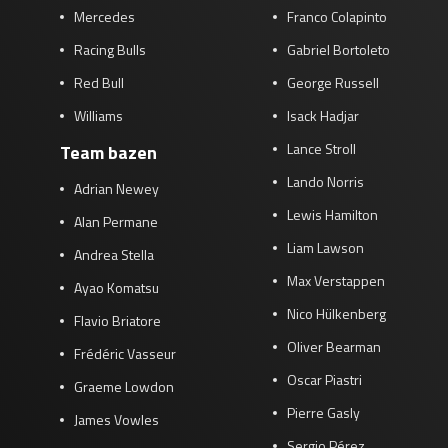
Mercedes
Franco Colapinto
Racing Bulls
Gabriel Bortoleto
Red Bull
George Russell
Williams
Isack Hadjar
Lance Stroll
Team bazen
Lando Norris
Adrian Newey
Lewis Hamilton
Alan Permane
Liam Lawson
Andrea Stella
Max Verstappen
Ayao Komatsu
Nico Hülkenberg
Flavio Briatore
Oliver Bearman
Frédéric Vasseur
Oscar Piastri
Graeme Lowdon
Pierre Gasly
James Vowles
Sergio Pérez