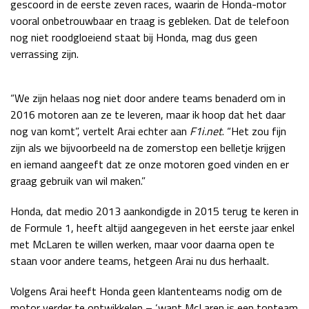
gescoord in de eerste zeven races, waarin de Honda-motor
Race
zo 21:00 - 23:00
vooral onbetrouwbaar en traag is gebleken. Dat de telefoon
GP ABU DHABI 2026
04 - 06 dec
nog niet roodgloeiend staat bij Honda, mag dus geen
Kwalificatie
za 05:00 - 06:00
verrassing zijn.
Race
zo 05:00 - 07:00
Kwalificatie
za 15:00 - 16:00
“We zijn helaas nog niet door andere teams benaderd om in
2016 motoren aan ze te leveren, maar ik hoop dat het daar
Race
zo 14:00 - 16:00
nog van komt”, vertelt Arai echter aan
F1i.net
. “Het zou fijn
zijn als we bijvoorbeeld na de zomerstop een belletje krijgen
GP QATAR 2026
27 - 29 nov
en iemand aangeeft dat ze onze motoren goed vinden en er
graag gebruik van wil maken.”
Honda, dat medio 2013 aankondigde in 2015 terug te keren in
Kwalificatie
za 19:00 - 20:00
de Formule 1, heeft altijd aangegeven in het eerste jaar enkel
Race
zo 17:00 - 19:00
met McLaren te willen werken, maar voor daarna open te
staan voor andere teams, hetgeen Arai nu dus herhaalt.
Volgens Arai heeft Honda geen klantenteams nodig om de
motor verder te ontwikkelen – ‘want McLaren is een topteam