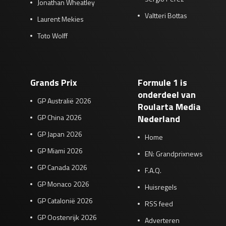
Jonathan Wheatley
Valtteri Bottas
Laurent Mekies
Toto Wolff
Grands Prix
Formule 1 is
onderdeel van
GP Australië 2026
Roularta Media
GP China 2026
Nederland
GP Japan 2026
Home
GP Miami 2026
EN: Grandprixnews
GP Canada 2026
F.A.Q.
GP Monaco 2026
Huisregels
GP Catalonië 2026
RSS feed
GP Oostenrijk 2026
Adverteren