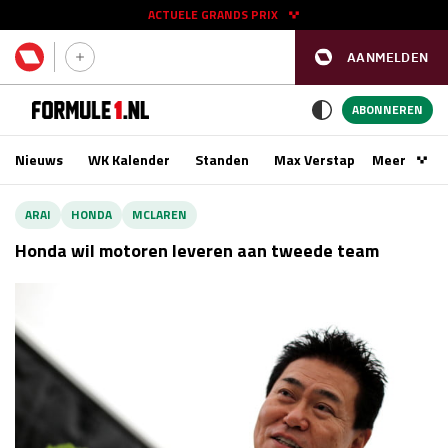
ACTUELE GRANDS PRIX
AANMELDEN
GP SPANJE 2026
11 - 13 sep
ABONNEREN
Nieuws
WK Kalender
Standen
Max Verstappen
Meer
Podca
Kwalificatie
za 16:00 - 17:00
ARAI
HONDA
MCLAREN
Race
zo 15:00 - 17:00
Honda wil motoren leveren aan tweede team
GP SINGAPORE 2026
09 - 11 okt
GP AZERBEIDZJAN 2026
24 - 26 sep
Kwalificatie
za 15:00 - 16:00
Race
zo 14:00 - 16:00
Kwalificatie
vr 14:00 - 15:00