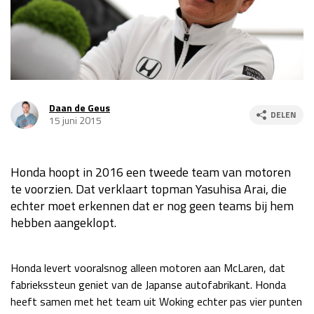
Race
za 13:00 - 15:00
GP VERENIGDE STATEN 2026
23 - 25 okt
Daan de Geus
DELEN
GP SÃO PAULO 2026
06 - 08 nov
15 juni 2015
Kwalificatie
za 23:00 - 00:00
Race
zo 21:00 - 23:00
Honda hoopt in 2016 een tweede team van motoren
te voorzien. Dat verklaart topman Yasuhisa Arai, die
Kwalificatie
za 19:00 - 20:00
echter moet erkennen dat er nog geen teams bij hem
Race
zo 18:00 - 20:00
hebben aangeklopt.
GP MEXICO 2026
30 okt - 01 nov
Honda levert vooralsnog alleen motoren aan McLaren, dat
fabriekssteun geniet van de Japanse autofabrikant. Honda
LAS VEGAS GRAND PRIX 2026
20 - 22 nov
heeft samen met het team uit Woking echter pas vier punten
Kwalificatie
za 22:00 - 23:00