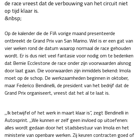
de race vreest dat de verbouwing van het circuit niet
Race
za 13:00 - 15:00
op tijd klaar is.
&nbsp;
GP VERENIGDE STATEN 2026
23 - 25 okt
Op de kalender die de FIA vorige maand presenteerde
ontbreekt de Grand Prix van San Marino. Wel is er een gat van
vier weken rond de datum waarop normaal de race gehouden
GP SÃO PAULO 2026
06 - 08 nov
wordt. Er is dus niet veel fantasie voor nodig om te bedenken
Kwalificatie
za 23:00 - 00:00
dat Bernie Ecclestone de race onder zijn voorwaarden alsnog
Race
zo 21:00 - 23:00
door laat gaan. Die voorwaarden zijn inmiddels bekend: Imola
moet op de schop. De werkzaamheden beginnen in oktober,
Kwalificatie
za 19:00 - 20:00
maar Federico Bendinelli, de president van het bedrijf dat de
Race
zo 18:00 - 20:00
Grand Prix organiseert, vreest dat het al te laat is.
GP MEXICO 2026
30 okt - 01 nov
,,Ik betwijfel of het werk in maart klaar is”, zegt Bendinelli in
Autosprint. ,,We kunnen er zelf geen invloed op uitoefenen:
alles wordt gedaan door het stadsbestuur van Imola en het
LAS VEGAS GRAND PRIX 2026
20 - 22 nov
ministerie van openbare werken. Zij keuren contracten goed of
Kwalificatie
za 22:00 - 23:00