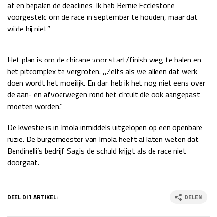
af en bepalen de deadlines. Ik heb Bernie Ecclestone
Race
zo 21:00 - 23:00
voorgesteld om de race in september te houden, maar dat
GP ABU DHABI 2026
04 - 06 dec
wilde hij niet.”
Kwalificatie
za 05:00 - 06:00
Race
zo 05:00 - 07:00
Het plan is om de chicane voor start/finish weg te halen en
Kwalificatie
za 15:00 - 16:00
het pitcomplex te vergroten. ,,Zelfs als we alleen dat werk
Race
zo 14:00 - 16:00
doen wordt het moeilijk. En dan heb ik het nog niet eens over
de aan- en afvoerwegen rond het circuit die ook aangepast
moeten worden.”
GP QATAR 2026
27 - 29 nov
De kwestie is in Imola inmiddels uitgelopen op een openbare
ruzie. De burgemeester van Imola heeft al laten weten dat
Bendinelli’s bedrijf Sagis de schuld krijgt als de race niet
Kwalificatie
za 19:00 - 20:00
doorgaat.
Race
zo 17:00 - 19:00
DEEL DIT ARTIKEL:
DELEN