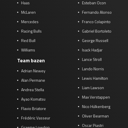
Haas
Esteban Ocon
McLaren
Fernando Alonso
Mercedes
Franco Colapinto
Racing Bulls
Gabriel Bortoleto
Red Bull
George Russell
Williams
Isack Hadjar
Lance Stroll
Team bazen
Lando Norris
Adrian Newey
Lewis Hamilton
Alan Permane
Liam Lawson
Andrea Stella
Max Verstappen
Ayao Komatsu
Nico Hülkenberg
Flavio Briatore
Oliver Bearman
Frédéric Vasseur
Oscar Piastri
Graeme Lowdon