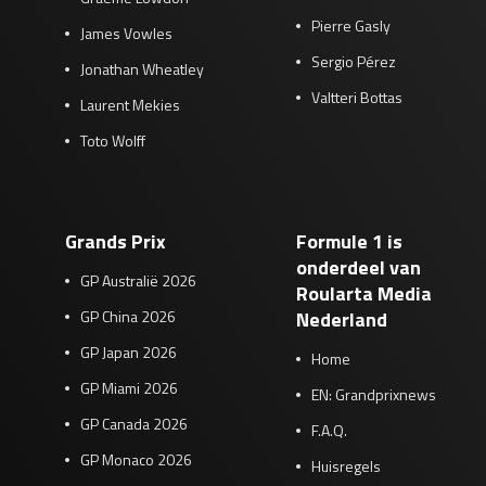
Pierre Gasly
James Vowles
Sergio Pérez
Jonathan Wheatley
Valtteri Bottas
Laurent Mekies
Toto Wolff
Grands Prix
Formule 1 is
onderdeel van
GP Australië 2026
Roularta Media
GP China 2026
Nederland
GP Japan 2026
Home
GP Miami 2026
EN: Grandprixnews
GP Canada 2026
F.A.Q.
GP Monaco 2026
Huisregels