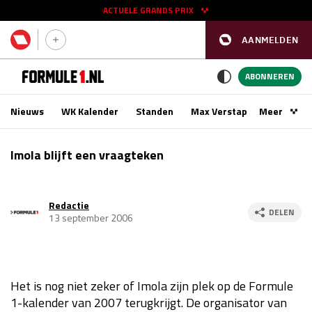
ACTUELE GRANDS PRIX
AANMELDEN
GP SPANJE 2026
11 - 13 sep
ABONNEREN
Nieuws
WK Kalender
Standen
Max Verstappen
Meer
Podca
Kwalificatie
za 16:00 - 17:00
Imola blijft een vraagteken
Race
zo 15:00 - 17:00
Redactie
GP SINGAPORE 2026
09 - 11 okt
DELEN
13 september 2006
GP AZERBEIDZJAN 2026
24 - 26 sep
Kwalificatie
za 15:00 - 16:00
Het is nog niet zeker of Imola zijn plek op de Formule
Race
zo 14:00 - 16:00
1-kalender van 2007 terugkrijgt. De organisator van
Kwalificatie
vr 14:00 - 15:00