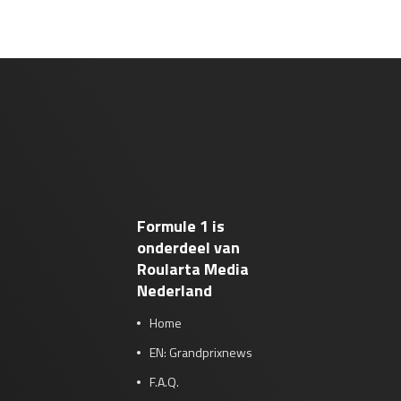
Formule 1 is
onderdeel van
Roularta Media
Nederland
Home
EN: Grandprixnews
F.A.Q.