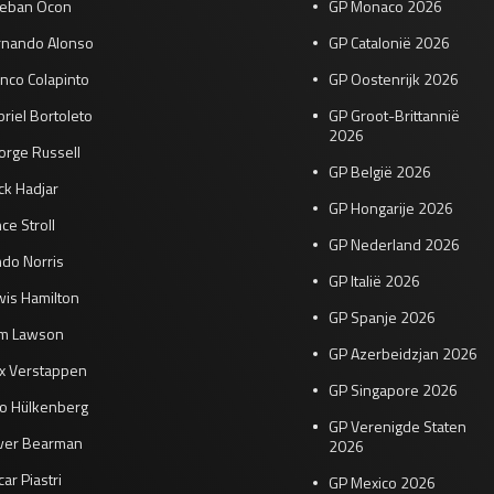
teban Ocon
GP Monaco 2026
rnando Alonso
GP Catalonië 2026
nco Colapinto
GP Oostenrijk 2026
riel Bortoleto
GP Groot-Brittannië
2026
orge Russell
GP België 2026
ck Hadjar
GP Hongarije 2026
ce Stroll
GP Nederland 2026
do Norris
GP Italië 2026
wis Hamilton
GP Spanje 2026
am Lawson
GP Azerbeidzjan 2026
x Verstappen
GP Singapore 2026
co Hülkenberg
GP Verenigde Staten
iver Bearman
2026
ar Piastri
GP Mexico 2026