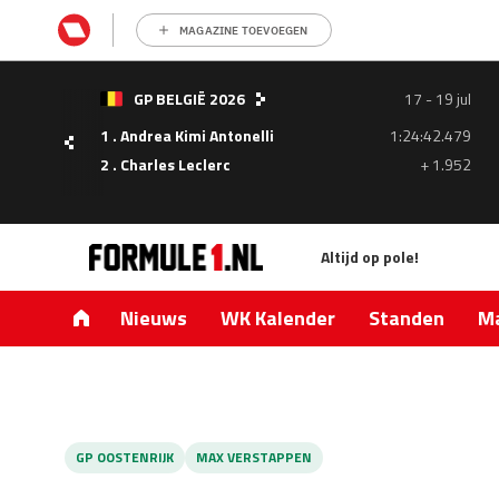
MAGAZINE TOEVOEGEN
- 05
GP BELGIË 2026
17 - 19 jul
ul
1 . Andrea Kimi Antonelli
1:24:42.479
1.335
2 . Charles Leclerc
+ 1.952
0.427
Altijd op pole!
Nieuws
WK Kalender
Standen
Ma
GP OOSTENRIJK
MAX VERSTAPPEN