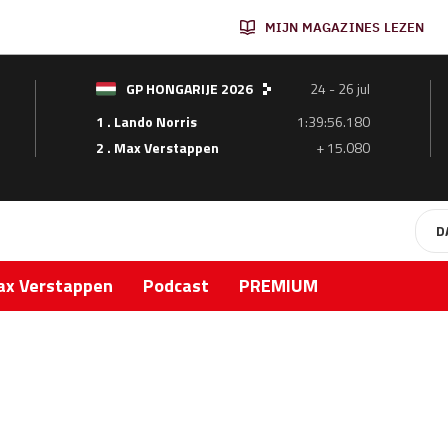
MIJN MAGAZINES LEZEN
GP HONGARIJE 2026
24 - 26 jul
1 . Lando Norris
1:39:56.180
2 . Max Verstappen
+ 15.080
D
x Verstappen
Podcast
PREMIUM