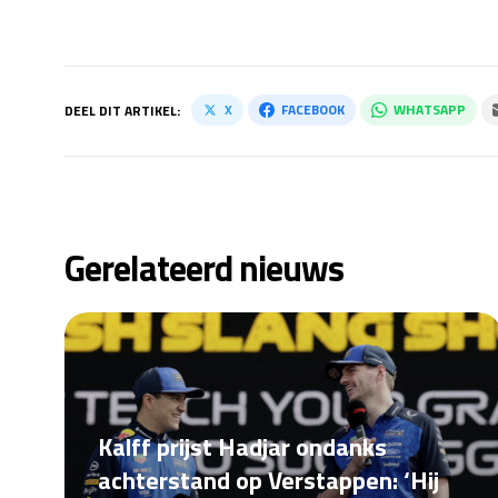
X
FACEBOOK
WHATSAPP
DEEL DIT ARTIKEL:
Gerelateerd nieuws
Kalff prijst Hadjar ondanks
achterstand op Verstappen: ‘Hij