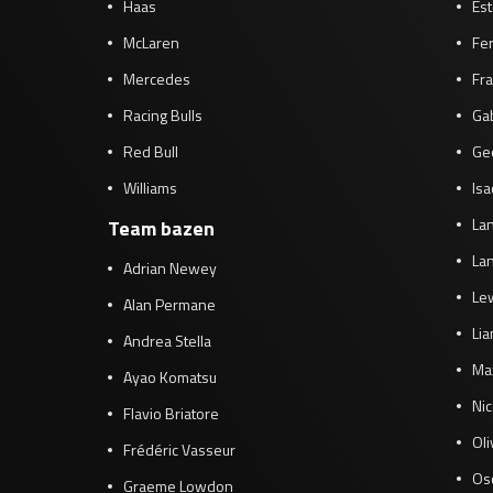
Haas
Es
McLaren
Fe
Mercedes
Fra
Racing Bulls
Gab
Red Bull
Ge
Williams
Isa
Lan
Team bazen
Lan
Adrian Newey
Le
Alan Permane
Li
Andrea Stella
Ma
Ayao Komatsu
Ni
Flavio Briatore
Ol
Frédéric Vasseur
Osc
Graeme Lowdon