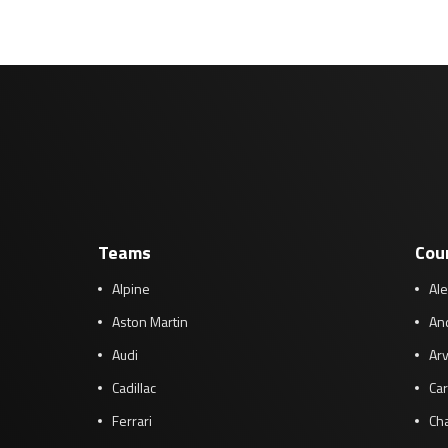
Teams
Cou
Alpine
Al
Aston Martin
And
Audi
Arv
Cadillac
Car
Ferrari
Cha