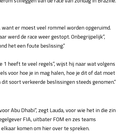
rom stilleggen van de race van zondag in Brazilië.
ima, want er moest veel rommel worden opgeruimd.
ar werd de race weer gestopt. Onbegrijpelijk”,
vond het een foute beslissing.”
 1 heeft te veel regels”, wijst hij naar wat volgens
ls voor hoe je in mag halen, hoe je dit of dat moet
 dit soort verkeerde beslissingen steeds genomen.”
voor Abu Dhabi”, zegt Lauda, voor wie het in die zin
regelgever FIA, uitbater FOM en zes teams
 elkaar komen om hier over te spreken.