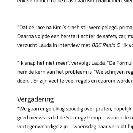
enkele ronden na de crash van Kimi Räikkönen, wede
“Dat de race na Kimi’s crash stil werd gelegd, pr
Daarna volgde een herstart achter de safety car, ma
verzucht Lauda in interview met
BBC Radio 5
. “Ik 
“Ik snap het niet meer”, vervolgt Lauda. “De Formule
hem de kern van het probleem is. “We schrijven rege
doen… Er zijn veel te veel regels en daarom worden
Vergadering
“We gaan er gelukkig spoedig over praten, hopelijk 
goed nieuws is dat de Strategy Group – waarin de 
vertegenwoordigd zijn – woensdag naar verluidt bij