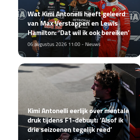
Wat Kimi Antonelli heeft geleerd
van Max Verstappen en Lewis
Hamilton: ‘Dat wil ik ook bereiken’
06 augustus 2026 11:00 -
Nieuws
Kimi Antonelli eerlijk over mentale
druk tijdens F1-debuut: ‘Alsof ik
drie seizoenen tegelijk reed’