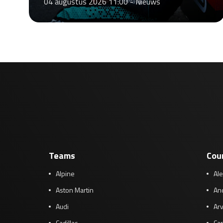
04 augustus 2026 11:00 -
Nieuws
Teams
Cou
Alpine
Al
Aston Martin
And
Audi
Arv
Cadillac
Car