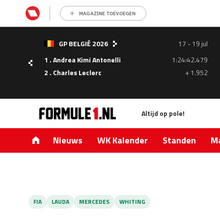
MAGAZINE TOEVOEGEN
- 05
GP BELGIË 2026
17 - 19 jul
ul
1 . Andrea Kimi Antonelli
1:24:42.479
1.335
2 . Charles Leclerc
+ 1.952
0.427
Altijd op pole!
Nieuws
WK Kalender
Standen
Ma
FIA
LAUDA
MERCEDES
WHITING