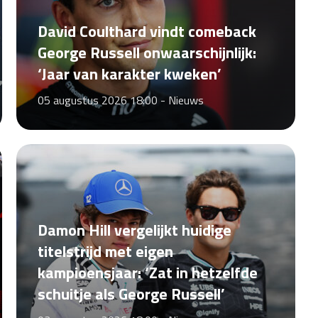
David Coulthard vindt comeback
George Russell onwaarschijnlijk:
‘Jaar van karakter kweken’
05 augustus 2026 18:00 -
Nieuws
Damon Hill vergelijkt huidige
titelstrijd met eigen
kampioensjaar: ‘Zat in hetzelfde
schuitje als George Russell’