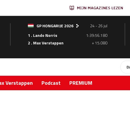
MIJN MAGAZINES LEZEN
GP HONGARIJE 2026
24 - 26 jul
1 . Lando Norris
1:39:56.180
2 . Max Verstappen
+ 15.080
D
x Verstappen
Podcast
PREMIUM