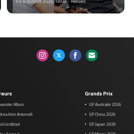
03 augustus 2026 18:00 -
Nieuws
reurs
Grands Prix
exander Albon
GP Australië 2026
rea Kimi Antonelli
GP China 2026
id Lindblad
GP Japan 2026
los Sainz Jr
GP Miami 2026