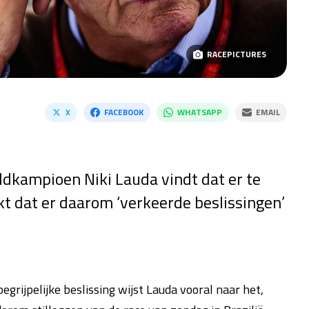
RACEPICTURES
X
FACEBOOK
WHATSAPP
EMAIL
kampioen Niki Lauda vindt dat er te
nkt dat er daarom ‘verkeerde beslissingen’
grijpelijke beslissing wijst Lauda vooral naar het,