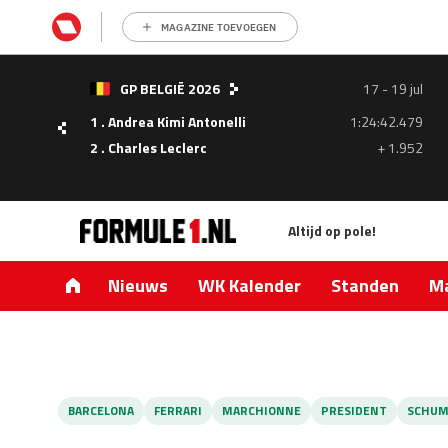
MAGAZINE TOEVOEGEN
- 05
GP BELGIË 2026
17 - 19 jul
ul
1 . Andrea Kimi Antonelli
1:24:42.479
1.335
2 . Charles Leclerc
+ 1.952
0.427
Altijd op pole!
Nieuws
WK Kalender
Standen
Ma
BARCELONA
FERRARI
MARCHIONNE
PRESIDENT
SCHUM