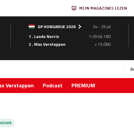
MIJN MAGAZINES LEZEN
GP HONGARIJE 2026
24 - 26 jul
1 . Lando Norris
1:39:56.180
2 . Max Verstappen
+ 15.080
D
x Verstappen
Podcast
PREMIUM
ACHER