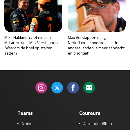
Mika Häkkinen ziet niets in
Max Verstappen daagt
McLaren-deal Max Verstappen:
Nederlandse overheid uit: ‘In
‘Waarom de boel op stelten
andere landen is meer aandacht
zetten?’
en prioriteit’
Teams
Coureurs
Alpine
Alexander Albon