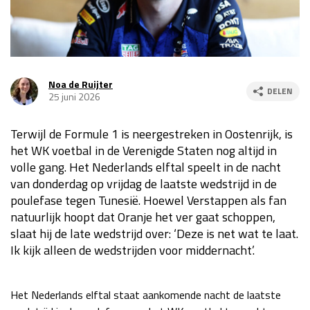
Race
za 13:00 - 15:00
GP VERENIGDE STATEN 2026
23 - 25 okt
Noa de Ruijter
DELEN
25 juni 2026
GP SÃO PAULO 2026
06 - 08 nov
Terwijl de Formule 1 is neergestreken in Oostenrijk, is
Kwalificatie
za 23:00 - 00:00
het WK voetbal in de Verenigde Staten nog altijd in
Race
zo 21:00 - 23:00
volle gang. Het Nederlands elftal speelt in de nacht
van donderdag op vrijdag de laatste wedstrijd in de
Kwalificatie
za 19:00 - 20:00
poulefase tegen Tunesië. Hoewel Verstappen als fan
Race
zo 18:00 - 20:00
natuurlijk hoopt dat Oranje het ver gaat schoppen,
slaat hij de late wedstrijd over: ‘Deze is net wat te laat.
GP MEXICO 2026
30 okt - 01 nov
Ik kijk alleen de wedstrijden voor middernacht’.
LAS VEGAS GRAND PRIX 2026
20 - 22 nov
Het Nederlands elftal staat aankomende nacht de laatste
Kwalificatie
za 22:00 - 23:00