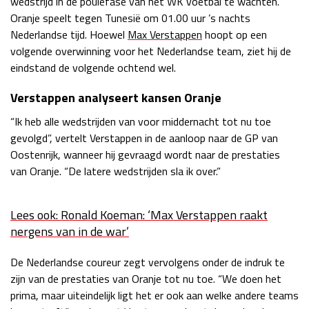
wedstrijd in de poulefase van het WK voetbal te wachten.
Oranje speelt tegen Tunesië om 01.00 uur ’s nachts
Race
zo 21:00 - 23:00
GP ABU DHABI 2026
04 - 06 dec
Nederlandse tijd. Hoewel
Max Verstappen
hoopt op een
Kwalificatie
za 05:00 - 06:00
volgende overwinning voor het Nederlandse team, ziet hij de
Race
zo 05:00 - 07:00
eindstand de volgende ochtend wel.
Verstappen analyseert kansen Oranje
Kwalificatie
za 15:00 - 16:00
Race
zo 14:00 - 16:00
“Ik heb alle wedstrijden van voor middernacht tot nu toe
gevolgd”, vertelt Verstappen in de aanloop naar de GP van
GP QATAR 2026
27 - 29 nov
Oostenrijk, wanneer hij gevraagd wordt naar de prestaties
van Oranje. “De latere wedstrijden sla ik over.”
Lees ook: Ronald Koeman: ‘Max Verstappen raakt
Kwalificatie
za 19:00 - 20:00
nergens van in de war’
Race
zo 17:00 - 19:00
De Nederlandse coureur zegt vervolgens onder de indruk te
zijn van de prestaties van Oranje tot nu toe. “We doen het
prima, maar uiteindelijk ligt het er ook aan welke andere teams