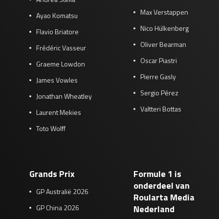
Max Verstappen
Ayao Komatsu
Nico Hülkenberg
Flavio Briatore
Oliver Bearman
Frédéric Vasseur
Oscar Piastri
Graeme Lowdon
Pierre Gasly
James Vowles
Sergio Pérez
Jonathan Wheatley
Valtteri Bottas
Laurent Mekies
Toto Wolff
Grands Prix
Formule 1 is
onderdeel van
GP Australië 2026
Roularta Media
GP China 2026
Nederland