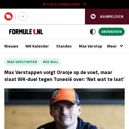
ACTUELE GRANDS PRIX
AANMELDEN
GP SPANJE 2026
11 - 13 sep
ABONNEREN
Nieuws
WK Kalender
Standen
Max Verstappen
Meer
Podca
Kwalificatie
za 16:00 - 17:00
MAX VERSTAPPEN
RED BULL
Race
zo 15:00 - 17:00
Max Verstappen volgt Oranje op de voet, maar
slaat WK-duel tegen Tunesië over: ‘Net wat te laat’
GP SINGAPORE 2026
09 - 11 okt
GP AZERBEIDZJAN 2026
24 - 26 sep
Kwalificatie
za 15:00 - 16:00
Race
zo 14:00 - 16:00
Kwalificatie
vr 14:00 - 15:00