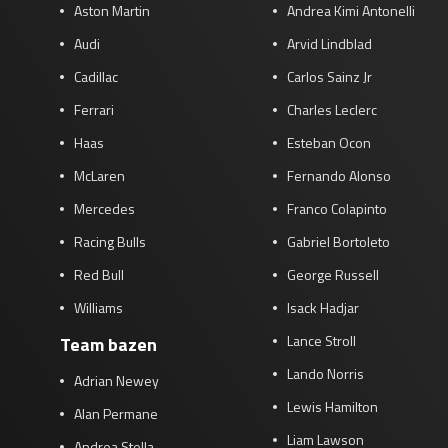
Aston Martin
Andrea Kimi Antonelli
Audi
Arvid Lindblad
Cadillac
Carlos Sainz Jr
Ferrari
Charles Leclerc
Haas
Esteban Ocon
McLaren
Fernando Alonso
Mercedes
Franco Colapinto
Racing Bulls
Gabriel Bortoleto
Red Bull
George Russell
Williams
Isack Hadjar
Lance Stroll
Team bazen
Lando Norris
Adrian Newey
Lewis Hamilton
Alan Permane
Liam Lawson
Andrea Stella