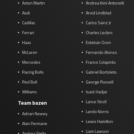
Aston Martin
Andrea Kimi Antonelli
Audi
Arvid Lindblad
Cadillac
Carlos Sainz Jr
Ferrari
Charles Leclerc
Haas
Esteban Ocon
McLaren
Fernando Alonso
Mercedes
Franco Colapinto
Racing Bulls
Gabriel Bortoleto
Red Bull
George Russell
Williams
Isack Hadjar
Lance Stroll
Team bazen
Lando Norris
Adrian Newey
Lewis Hamilton
Alan Permane
Liam Lawson
Andrea Stella