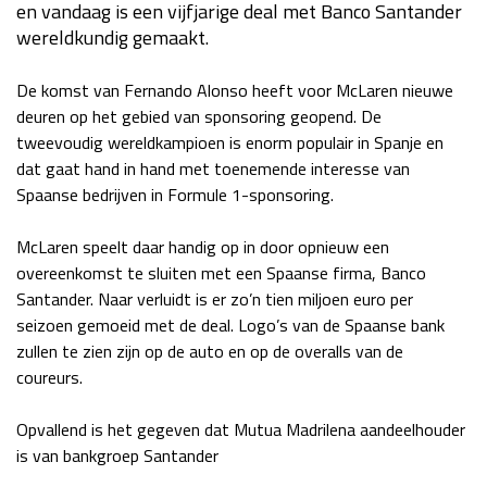
en vandaag is een vijfjarige deal met Banco Santander
Race
za 13:00 - 15:00
wereldkundig gemaakt.
De komst van Fernando Alonso heeft voor McLaren nieuwe
GP VERENIGDE STATEN 2026
23 - 25 okt
deuren op het gebied van sponsoring geopend. De
tweevoudig wereldkampioen is enorm populair in Spanje en
dat gaat hand in hand met toenemende interesse van
GP SÃO PAULO 2026
06 - 08 nov
Spaanse bedrijven in Formule 1-sponsoring.
Kwalificatie
za 23:00 - 00:00
Race
zo 21:00 - 23:00
McLaren speelt daar handig op in door opnieuw een
overeenkomst te sluiten met een Spaanse firma, Banco
Kwalificatie
za 19:00 - 20:00
Santander. Naar verluidt is er zo’n tien miljoen euro per
Race
zo 18:00 - 20:00
seizoen gemoeid met de deal. Logo’s van de Spaanse bank
zullen te zien zijn op de auto en op de overalls van de
coureurs.
GP MEXICO 2026
30 okt - 01 nov
Opvallend is het gegeven dat Mutua Madrilena aandeelhouder
is van bankgroep Santander
LAS VEGAS GRAND PRIX 2026
20 - 22 nov
Kwalificatie
za 22:00 - 23:00