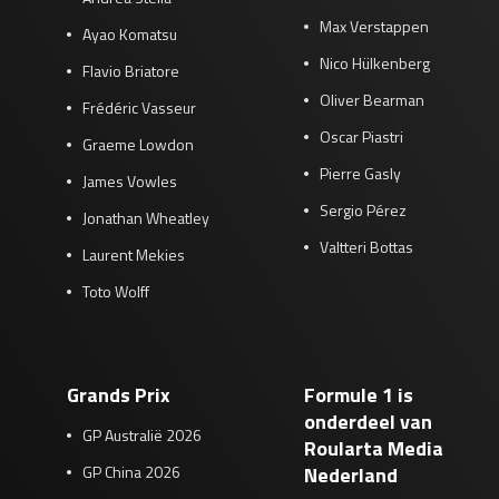
Max Verstappen
Ayao Komatsu
Nico Hülkenberg
Flavio Briatore
Oliver Bearman
Frédéric Vasseur
Oscar Piastri
Graeme Lowdon
Pierre Gasly
James Vowles
Sergio Pérez
Jonathan Wheatley
Valtteri Bottas
Laurent Mekies
Toto Wolff
Grands Prix
Formule 1 is
onderdeel van
GP Australië 2026
Roularta Media
GP China 2026
Nederland