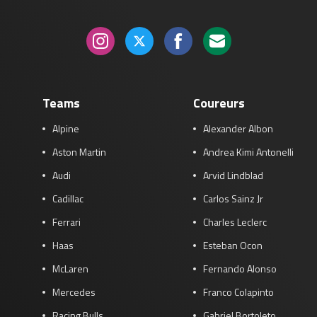
Teams
Coureurs
Alpine
Alexander Albon
Aston Martin
Andrea Kimi Antonelli
Audi
Arvid Lindblad
Cadillac
Carlos Sainz Jr
Ferrari
Charles Leclerc
Haas
Esteban Ocon
McLaren
Fernando Alonso
Mercedes
Franco Colapinto
Racing Bulls
Gabriel Bortoleto