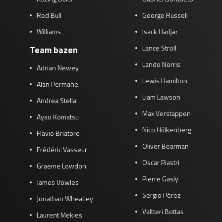
Red Bull
George Russell
Williams
Isack Hadjar
Lance Stroll
Team bazen
Lando Norris
Adrian Newey
Lewis Hamilton
Alan Permane
Liam Lawson
Andrea Stella
Max Verstappen
Ayao Komatsu
Nico Hülkenberg
Flavio Briatore
Oliver Bearman
Frédéric Vasseur
Oscar Piastri
Graeme Lowdon
Pierre Gasly
James Vowles
Sergio Pérez
Jonathan Wheatley
Valtteri Bottas
Laurent Mekies