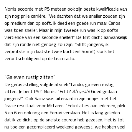
Race
zo 21:00 - 23:00
Norris scoorde met P5 meteen ook zijn beste kwalificatie van
GP ABU DHABI 2026
04 - 06 dec
zijn nog prille carrière. “We dachten dat we sneller zouden zijn
Kwalificatie
za 05:00 - 06:00
op medium dan op soft, ik deed een goede run maar Carlos
Race
zo 05:00 - 07:00
was toen sneller. Maar in mijn tweede run was ik op softs
viertiende van een seconde sneller!” De Brit dacht aanvankelijk
Kwalificatie
za 15:00 - 16:00
dat zijn ronde niet genoeg zou zijn: “Sh#t jongens, ik
Race
zo 14:00 - 16:00
verprutste mijn laatste twee bochten! Sorry!”, klonk het
verontschuldigend op de teamradio.
GP QATAR 2026
27 - 29 nov
“Ga even rustig zitten”
De geruststelling volgde al snel: “Lando, ga even rustig
zitten. Je bent P5!” Norris: “Echt?
Ah yeah!
Goed gedaan
Kwalificatie
za 19:00 - 20:00
jongens!” Ook Sainz was uiteraard in zijn nopjes met het
Race
zo 17:00 - 19:00
fraaie resultaat voor McLaren. “Felicitaties aan iedereen, plek
5 en 6 en ook nog een Ferrari verslaan. Het is lang geleden
dat ik zo dicht op de snelste coureur heb gezeten. Het is tot
nu toe een gecompliceerd weekend geweest, we hebben veel