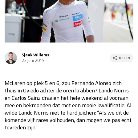
Race
za 13:00 - 15:00
GP VERENIGDE STATEN 2026
23 - 25 okt
GP SÃO PAULO 2026
06 - 08 nov
Sjaak Willems
DELEN
22 juni 2019
Kwalificatie
za 23:00 - 00:00
Race
zo 21:00 - 23:00
McLaren op plek 5 en 6, zou Fernando Alonso zich
Kwalificatie
za 19:00 - 20:00
thuis in Oviedo achter de oren krabben? Lando Norris
Race
zo 18:00 - 20:00
en Carlos Sainz draaien het hele weekend al vooraan
mee en bekroonden dat met een mooie kwalificatie. Al
GP MEXICO 2026
30 okt - 01 nov
wilde Lando Norris niet te hard juichen: “Als we dit de
komende vijf races volhouden, dan mogen we pas echt
tevreden zijn.”
LAS VEGAS GRAND PRIX 2026
20 - 22 nov
Kwalificatie
za 22:00 - 23:00