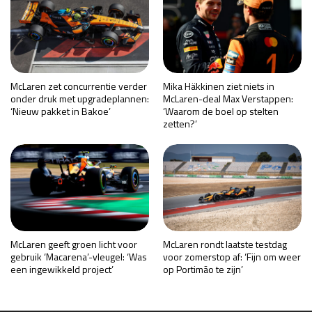
McLaren zet concurrentie verder
Mika Häkkinen ziet niets in
onder druk met upgradeplannen:
McLaren-deal Max Verstappen:
‘Nieuw pakket in Bakoe’
‘Waarom de boel op stelten
zetten?’
McLaren geeft groen licht voor
McLaren rondt laatste testdag
gebruik ‘Macarena’-vleugel: ‘Was
voor zomerstop af: ‘Fijn om weer
een ingewikkeld project’
op Portimão te zijn’