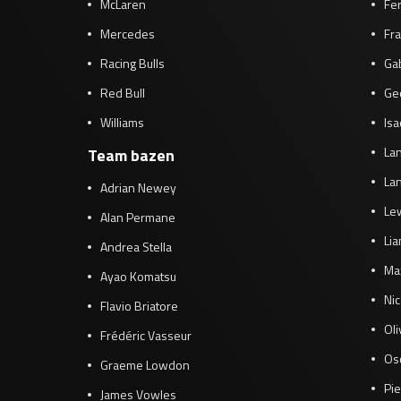
McLaren
Fe
Mercedes
Fra
Racing Bulls
Gab
Red Bull
Ge
Williams
Isa
Lan
Team bazen
Lan
Adrian Newey
Le
Alan Permane
Li
Andrea Stella
Ma
Ayao Komatsu
Ni
Flavio Briatore
Ol
Frédéric Vasseur
Osc
Graeme Lowdon
Pie
James Vowles