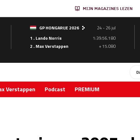
MIJN MAGAZINES LEZEN
GP HONGARIJE 2026
24 - 26 jul
1 . Lando Norris
1:39:56.180
2 . Max Verstappen
+ 15.080
D
x Verstappen
Podcast
PREMIUM