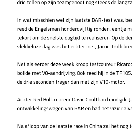
drie tellen op zijn teamgenoot nog steeds de langz
In wat misschien wel zijn laatste BAR-test was, b
reed de Engelsman honderdvijftig ronden, eentje 
tekort om de snelste dagtijd te realiseren. Op de de
vlekkeloze dag was het echter niet, Jarno Trulli k
Net als eerder deze week kroop testcoureur Ricard
bolide met V8-aandrijving. Ook reed hij in de TF105
de drie seconden trager dan met zijn V10-motor.
Achter Red Bull-coureur David Coulthard eindigde J
ontwikkelingswagen van BAR en had het vizier alva
Na afloop van de laatste race in China zal het nog