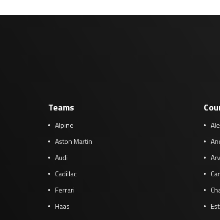
Teams
Cou
Alpine
Al
Aston Martin
And
Audi
Arv
Cadillac
Car
Ferrari
Cha
Haas
Es