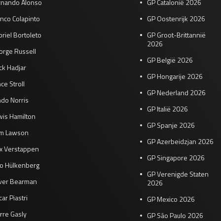
rnando Alonso
GP Catalonië 2026
nco Colapinto
GP Oostenrijk 2026
riel Bortoleto
GP Groot-Brittannië
2026
orge Russell
GP België 2026
ck Hadjar
GP Hongarije 2026
ce Stroll
GP Nederland 2026
do Norris
GP Italië 2026
wis Hamilton
GP Spanje 2026
am Lawson
GP Azerbeidzjan 2026
x Verstappen
GP Singapore 2026
co Hülkenberg
GP Verenigde Staten
iver Bearman
2026
ar Piastri
GP Mexico 2026
rre Gasly
GP São Paulo 2026