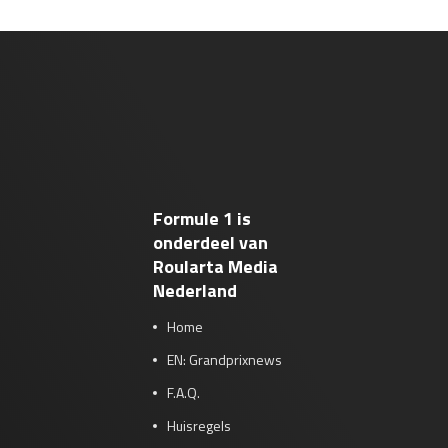
Formule 1 is
onderdeel van
Roularta Media
Nederland
Home
EN: Grandprixnews
F.A.Q.
Huisregels