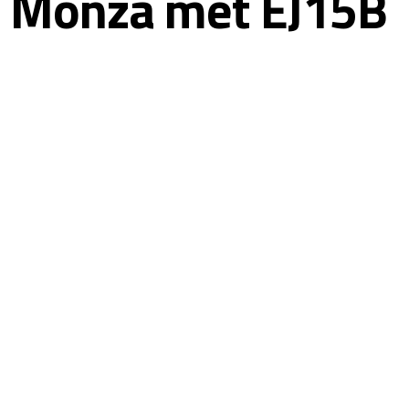
op Monza met EJ15B