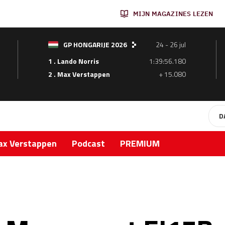
MIJN MAGAZINES LEZEN
GP HONGARIJE 2026
24 - 26 jul
1 . Lando Norris
1:39:56.180
2 . Max Verstappen
+ 15.080
D
x Verstappen
Podcast
PREMIUM