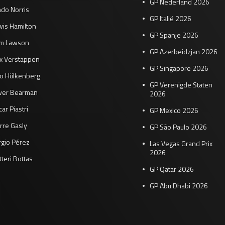
GP Nederland 2026
do Norris
GP Italië 2026
wis Hamilton
GP Spanje 2026
am Lawson
GP Azerbeidzjan 2026
x Verstappen
GP Singapore 2026
co Hülkenberg
GP Verenigde Staten
iver Bearman
2026
ar Piastri
GP Mexico 2026
rre Gasly
GP São Paulo 2026
rgio Pérez
Las Vegas Grand Prix
2026
tteri Bottas
GP Qatar 2026
GP Abu Dhabi 2026