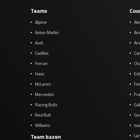
Teams
Cou
Alpine
Al
Aston Martin
And
Audi
Arv
Cadillac
Car
Ferrari
Cha
Haas
Es
McLaren
Fe
Mercedes
Fra
Racing Bulls
Gab
Red Bull
Ge
Williams
Isa
Lan
Team bazen