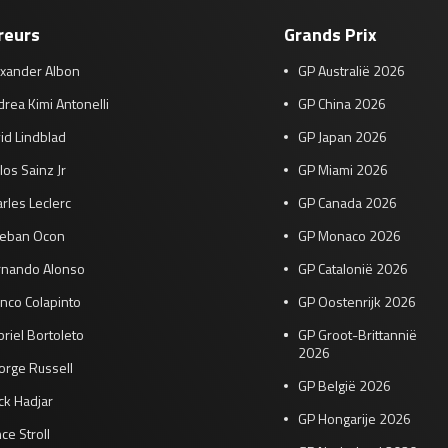
reurs
Grands Prix
exander Albon
GP Australië 2026
rea Kimi Antonelli
GP China 2026
id Lindblad
GP Japan 2026
los Sainz Jr
GP Miami 2026
rles Leclerc
GP Canada 2026
teban Ocon
GP Monaco 2026
rnando Alonso
GP Catalonië 2026
nco Colapinto
GP Oostenrijk 2026
riel Bortoleto
GP Groot-Brittannië
2026
orge Russell
GP België 2026
ck Hadjar
GP Hongarije 2026
ce Stroll