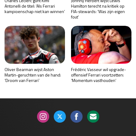
Charles Leclerc gunt Kimi
Johnny Herbert wijst Lewis
Antonelli de titel: ‘Als Ferrari
Hamilton terecht na kritiek op
kampioenschap niet kan winnen’
FIA-stewards: ‘Was zijn eigen
fout’
Oliver Bearman wijst Aston
Frédéric Vasseur wil upgrade-
Martin-geruchten van de hand:
offensief Ferrari voortzetten:
‘Droom van Ferrari’
‘Momentum vasthouden’