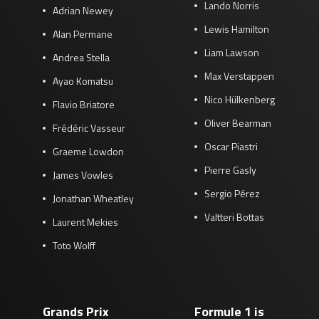
Lando Norris
Adrian Newey
Lewis Hamilton
Alan Permane
Liam Lawson
Andrea Stella
Max Verstappen
Ayao Komatsu
Nico Hülkenberg
Flavio Briatore
Oliver Bearman
Frédéric Vasseur
Oscar Piastri
Graeme Lowdon
Pierre Gasly
James Vowles
Sergio Pérez
Jonathan Wheatley
Valtteri Bottas
Laurent Mekies
Toto Wolff
Grands Prix
Formule 1 is