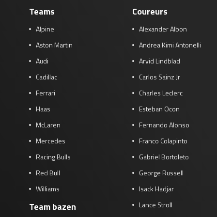
Teams
Coureurs
Alpine
Alexander Albon
Aston Martin
Andrea Kimi Antonelli
Audi
Arvid Lindblad
Cadillac
Carlos Sainz Jr
Ferrari
Charles Leclerc
Haas
Esteban Ocon
McLaren
Fernando Alonso
Mercedes
Franco Colapinto
Racing Bulls
Gabriel Bortoleto
Red Bull
George Russell
Williams
Isack Hadjar
Lance Stroll
Team bazen