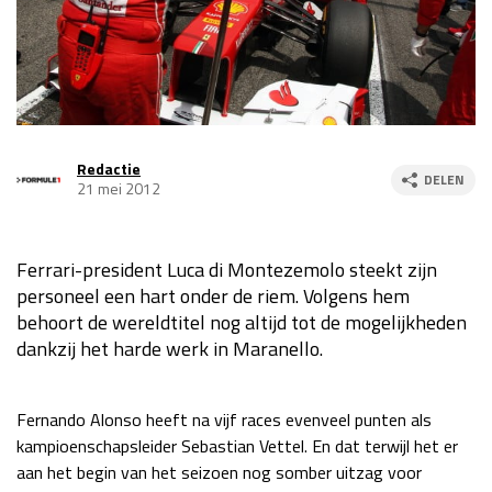
Race
za 13:00 - 15:00
GP VERENIGDE STATEN 2026
23 - 25 okt
Redactie
DELEN
GP SÃO PAULO 2026
06 - 08 nov
21 mei 2012
Kwalificatie
za 23:00 - 00:00
Race
zo 21:00 - 23:00
Ferrari-president Luca di Montezemolo steekt zijn
personeel een hart onder de riem. Volgens hem
Kwalificatie
za 19:00 - 20:00
behoort de wereldtitel nog altijd tot de mogelijkheden
Race
zo 18:00 - 20:00
dankzij het harde werk in Maranello.
GP MEXICO 2026
30 okt - 01 nov
Fernando Alonso heeft na vijf races evenveel punten als
kampioenschapsleider Sebastian Vettel. En dat terwijl het er
LAS VEGAS GRAND PRIX 2026
20 - 22 nov
aan het begin van het seizoen nog somber uitzag voor
Kwalificatie
za 22:00 - 23:00