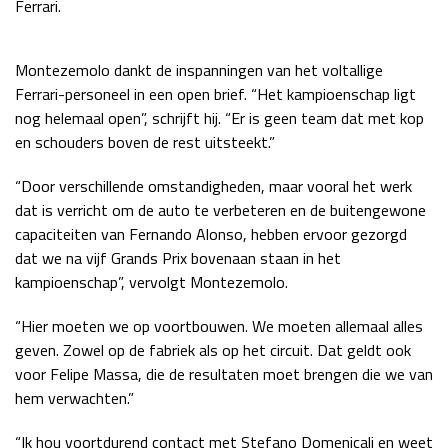
Ferrari.
Race
zo 21:00 - 23:00
GP ABU DHABI 2026
04 - 06 dec
Montezemolo dankt de inspanningen van het voltallige
Kwalificatie
za 05:00 - 06:00
Ferrari-personeel in een open brief. “Het kampioenschap ligt
Race
zo 05:00 - 07:00
nog helemaal open”, schrijft hij. “Er is geen team dat met kop
en schouders boven de rest uitsteekt.”
Kwalificatie
za 15:00 - 16:00
Race
zo 14:00 - 16:00
“Door verschillende omstandigheden, maar vooral het werk
dat is verricht om de auto te verbeteren en de buitengewone
GP QATAR 2026
27 - 29 nov
capaciteiten van Fernando Alonso, hebben ervoor gezorgd
dat we na vijf Grands Prix bovenaan staan in het
kampioenschap”, vervolgt Montezemolo.
Kwalificatie
za 19:00 - 20:00
“Hier moeten we op voortbouwen. We moeten allemaal alles
Race
zo 17:00 - 19:00
geven. Zowel op de fabriek als op het circuit. Dat geldt ook
voor Felipe Massa, die de resultaten moet brengen die we van
hem verwachten.”
“Ik hou voortdurend contact met Stefano Domenicali en weet